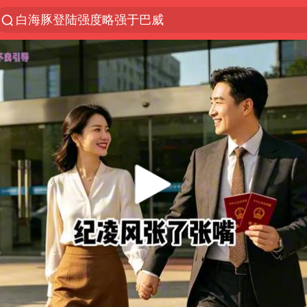
白海豚登陆强度略强于巴威
上半年我国经营主体结构持续优化
《披荆斩棘2026》阵容官宣
浙江省委书记：该停下的坚决停下来
杭州机场已取消航班388架次
中国籍豪华游艇富商之子在泰国被杀
上海中心千吨“镇楼神器”摆动明显
白海豚北上或致京津冀暴雨
看完所有石窟需2000元？景区回应
10余省份将出现强风雨 局地特大暴雨
广西公开征集涉黑涉恶犯罪线索