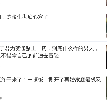
贴
相，陈俊生彻底心寒了
 _ 罗子君为贺涵赌上一切，到底什么样的男人，
人不惜拿自己的前途去冒险
贴
应终于来了！一顿饭，撕开了再婚家庭最残忍
贴