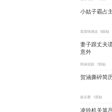
小姑子霸占
苗苗情感说
8跟贴
妻子跟丈夫谎
意外
阿谈侦剧
7跟贴
贺涵撕碎简
娱乐蜜
1跟贴
凌玲机关算