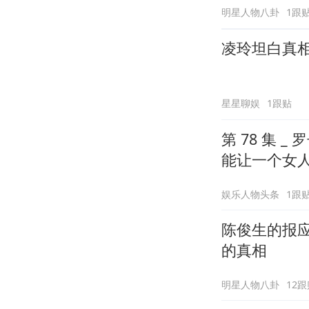
明星人物八卦
1跟
凌玲坦白真
星星聊娱
1跟贴
第 78 集
能让一个女
娱乐人物头条
1跟
陈俊生的报
的真相
明星人物八卦
12跟