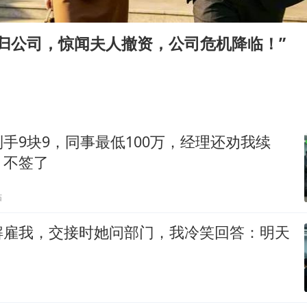
王艺迪2-4不敌张本美和止步4强
新疆一婚礼线上邀请引热议
归公司，惊闻夫人撤资，公司危机降临！”
世界第1特鲁姆普斯诺克中国赛一轮游
国足U17与阿森纳决赛取消 并列冠军
上门女婿出轨女邻居多年被判重婚罪
构建更高水平的全民健身公共服务体系
手9块9，同事最低100万，经理还劝我续
刘嘉玲晒与周星驰合照
：不签了
奋力开创中国式现代化建设新局面
贴
解雇我，交接时她问部门，我冷笑回答：明天