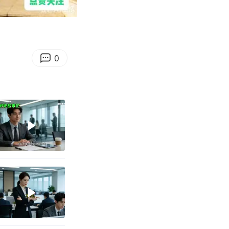
24:44
Enter
fullscreen
0