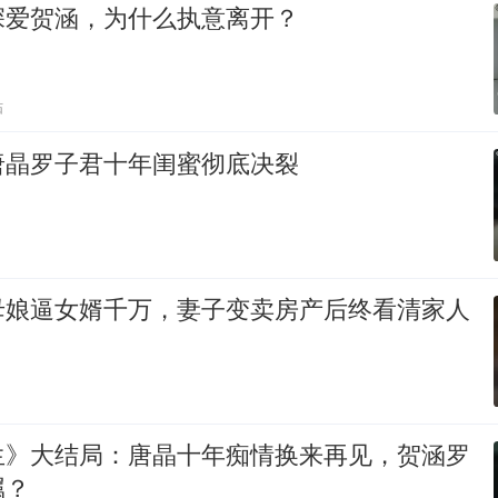
深爱贺涵，为什么执意离开？
贴
唐晶罗子君十年闺蜜彻底决裂
母娘逼女婿千万，妻子变卖房产后终看清家人
生》大结局：唐晶十年痴情换来再见，贺涵罗
属？