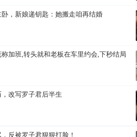
主卧，新娘递钥匙：她搬走咱再结婚
称加班,转头就和老板在车里约会,下秒结局
历，改写罗子君后半生
尽，反被罗子君狠狠打脸！