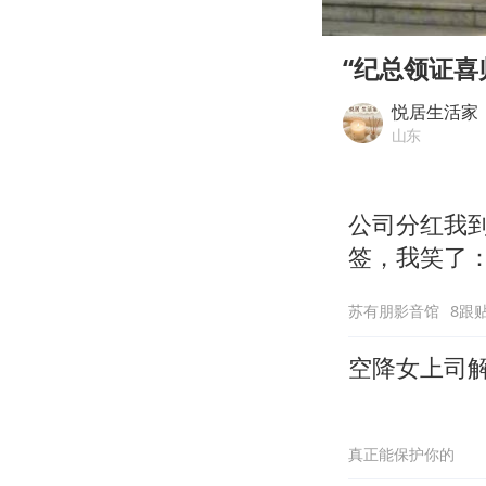
00:00
Play
“纪总领证喜
悦居生活家
山东
公司分红我到
签，我笑了
苏有朋影音馆
8跟
空降女上司
真正能保护你的