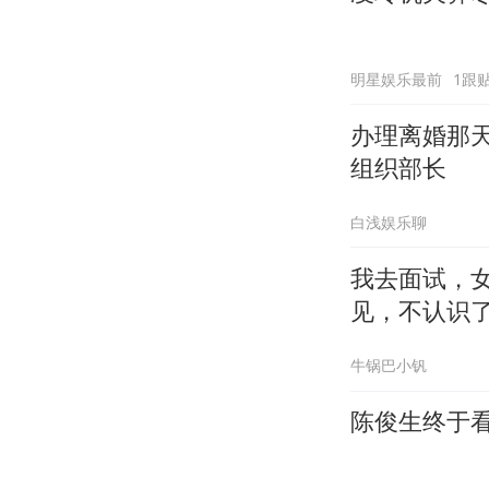
明星娱乐最前
1跟
办理离婚那
组织部长
白浅娱乐聊
我去面试，
见，不认识
牛锅巴小钒
陈俊生终于