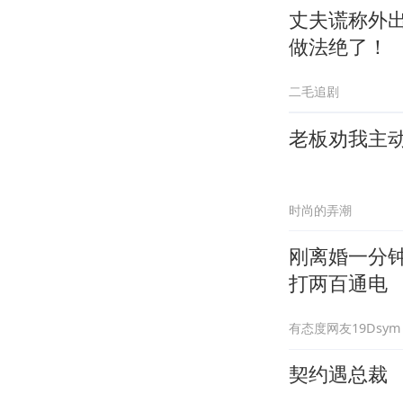
丈夫谎称外
做法绝了！
二毛追剧
老板劝我主
时尚的弄潮
刚离婚一分
打两百通电
有态度网友19Dsym
契约遇总裁