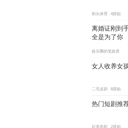
刺头体育
4跟贴
离婚证刚到
全是为了你
娱乐圈的笔娱君
女人收养女孩
二毛追剧
8跟贴
热门短剧推
起喜电影
2跟贴