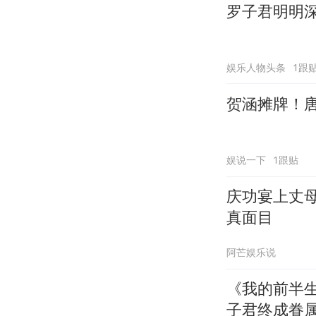
罗子君明明
娱乐人物头条
1跟
贺涵摊牌！
娱说一下
1跟贴
庆功宴上丈
真面目
阿芒娱乐说
《我的前半
子君终成眷