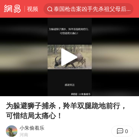
视频
泰国枪击案凶手先杀祖父母后行凶
A股三大股指收涨
台风“白海豚”体型变大！环流面积接近13个浙江那么大
泰国校园枪击案死亡人数升至7人
江苏发布台风蓝色预警
宇树科技中一签需缴款7.54万元
“立秋的第一杯奶茶”又爆单了
00:00
03:25
中国军队坚决反制任何闹海图谋
Play
Ent
full
女子开一天一夜空调后二氧化碳中毒
为躲避狮子捕杀，羚羊双腿跪地前行，
可惜结局太痛心！
台湾海峡南口北上船舶实施交通管制
向鹏0-3不敌张本智和
小朱偷着乐
0
河南