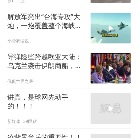
原广工业
解放军亮出“台海专攻”大
炮，一炮覆盖整个海峡，
有人该睡不着了
小雪有话说
导弹险些跨越欧亚大陆：
乌克兰袭击伊朗商船，差
点引爆两场战争的“连环
侃侃世界之最
雷”
讲真，是球网先动手
的！！！
新媒体
39跟贴
论背景音乐的重要性！！