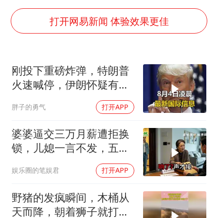
四川宜宾地震网友称睡觉被摇醒
DeepSeek投资宇树科技意味什么
打开网易新闻 体验效果更佳
今日立秋你咬秋了吗
公司“上四休三”但要降薪1000元
刚投下重磅炸弹，特朗普
东方之约 相约未来
火速喊停，伊朗怀疑有
诈，美国发撤侨警告
胖子的勇气
打开APP
婆婆逼交三万月薪遭拒换
锁，儿媳一言不发，五天
后丈夫收传票
娱乐圈的笔娱君
打开APP
野猪的发疯瞬间，木桶从
天而降，朝着狮子就打去