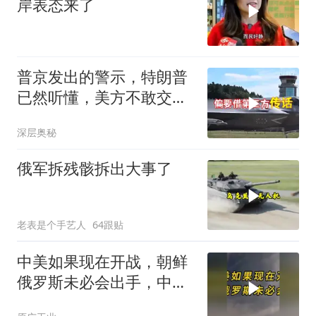
岸表态来了
普京发出的警示，特朗普
已然听懂，美方不敢交出
乌方最需之物
深层奥秘
俄军拆残骸拆出大事了
老表是个手艺人
64跟贴
中美如果现在开战，朝鲜
俄罗斯未必会出手，中国
只能靠这四支力量