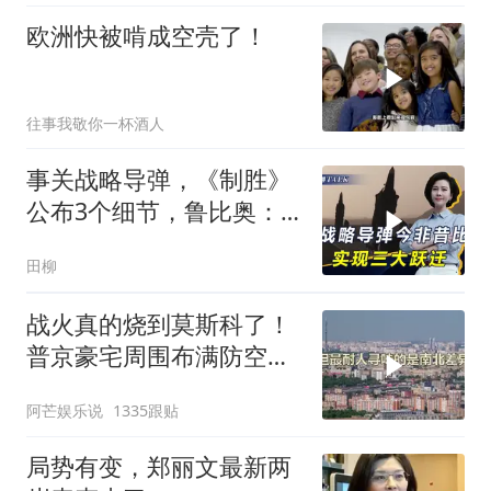
欧洲快被啃成空壳了！
往事我敬你一杯酒人
事关战略导弹，《制胜》
公布3个细节，鲁比奥：
但愿中美不会冲突
田柳
战火真的烧到莫斯科了！
普京豪宅周围布满防空
塔，大战一触即发2
阿芒娱乐说
1335跟贴
局势有变，郑丽文最新两