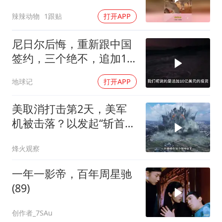
知道自己玩大了
辣辣动物
1跟贴
打开APP
尼日尔后悔，重新跟中国
签约，三个绝不，追加10
亿！
地球记
打开APP
美取消打击第2天，美军
机被击落？以发起“斩首行
动”
烽火观察
一年一影帝，百年周星驰
(89)
创作者_7SAu