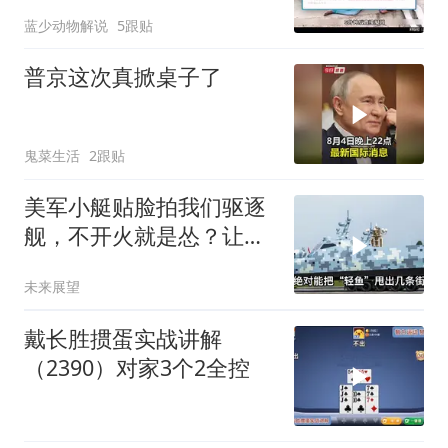
救星
蓝少动物解说
5跟贴
普京这次真掀桌子了
鬼菜生活
2跟贴
美军小艇贴脸拍我们驱逐
舰，不开火就是怂？让印
度来教你怎么丢人
未来展望
戴长胜掼蛋实战讲解
（2390）对家3个2全控