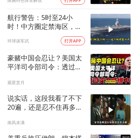
陈腕特色体育解说
打开APP
航行警告：5时至24小
时！中方圈定禁海区，美
航母紧急后撤，黄岩岛主
环球谈军武
打开APP
权已定
豪赌中国会忍让？美国太
平洋司令部司令：透过实
力威慑中国
观星赏月
说实话，这段我看了不下
20遍，还是忍不住再多看
一遍，经典老电影
南风未满