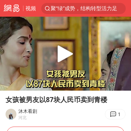
视频
聚“绿”成势，结构转型活力足
80后女柜员逆袭成4200亿银行副行长
多地要求领导干部带头休假
四川资阳市原市长王善平被判11年
金饰克价大幅跳涨
24小时不关空调 电费会更低吗
郑国霖回应去景区上班被保安拦下
00:00
12:22
浙江舟山21条水上客运航线停航
Play
Ent
full
空调发明出来竟然不是为了给人降温
女孩被男友以87块人民币卖到青楼
今年4位周星驰电影配角去世
沐木看剧
1
河北
中国五箭齐发反制美国