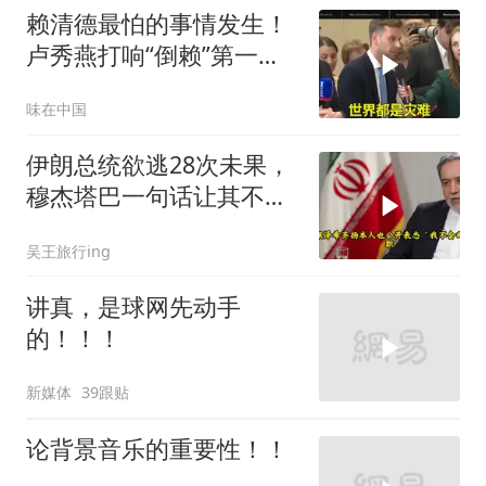
赖清德最怕的事情发生！
卢秀燕打响“倒赖”第一
枪，美国趁火打劫
味在中国
伊朗总统欲逃28次未果，
穆杰塔巴一句话让其不敢
再提
吴王旅行ing
讲真，是球网先动手
的！！！
新媒体
39跟贴
论背景音乐的重要性！！