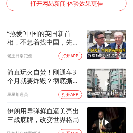
号召领导带头休假 是大家不想休吗
打开网易新闻 体验效果更佳
律师称“梅姨”若满75岁或不适用死刑
《歌手》歌王之战帮唱嘉宾官宣
“热爱”中国的英国新首
“梅姨”准确年龄仍未知
相，不急着找中国，先给
南昌一规划馆现“阴间座椅”字样
特朗普介绍大生意
老王日常犯傻
打开APP
上海一酒店房间爬满床虱 住客反被怼
中国经济展现强大韧性和活力
简直玩火自焚！刚通车3
个月就要炸毁？彻底撕下
台当局遮羞布！
星星邮递员
打开APP
伊朗用导弹鲜血逼美亮出
三战底牌，改变世界格局