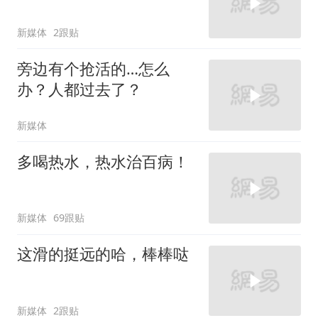
新媒体
2跟贴
旁边有个抢活的…怎么
办？人都过去了？
新媒体
多喝热水，热水治百病！
新媒体
69跟贴
这滑的挺远的哈，棒棒哒
新媒体
2跟贴