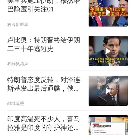
美重兵施压伊朗，穆杰塔
巴隐匿引关注01
右阀新鲜事
卢比奥：特朗普终结伊朗
二三十年逃避史
独醉笑清风
特朗普态度反转，对泽连
斯基发出最后通牒，俄乌
终于走向尾声？
战域笔墨
印度高温死不少人，喜马
拉雅是印度的守护神还是