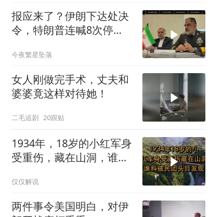
报应来了？伊朗下达处决
令，特朗普连喊8次停
手，海外资产遭清算
今夜繁星坠落
女人刚做完手术，丈夫和
婆婆竟这样对待她！
二毛追剧
20跟贴
1934年，18岁的小红军身
受重伤，藏在山洞，谁料
被民团头目发现
仅仅解说
两件事令美国明白，对伊