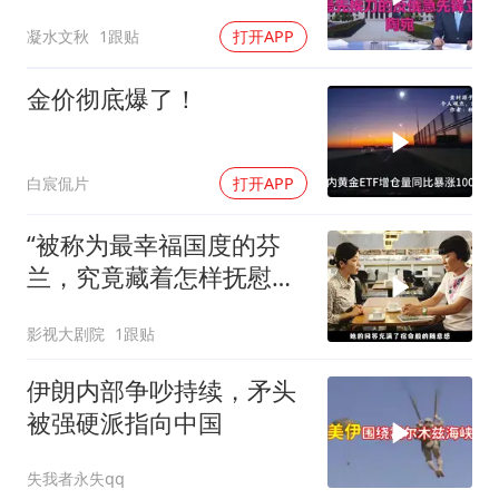
直接迎来灭国崩盘
凝水文秋
1跟贴
打开APP
金价彻底爆了！
白宸侃片
打开APP
“被称为最幸福国度的芬
兰，究竟藏着怎样抚慰人
心的烟火气
影视大剧院
1跟贴
伊朗内部争吵持续，矛头
被强硬派指向中国
失我者永失qq