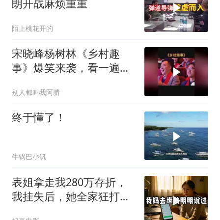
朗开战麻烦重重
陌上桃花开的
宋晓峰杨树林《乡村趣
事》爆笑来袭，看一遍笑
一遍
别人都叫我阿腈
终于懂了！
牛锅巴小钒
表姐拿走我280万存折，
我挂失后，她全家狂打
200个电话