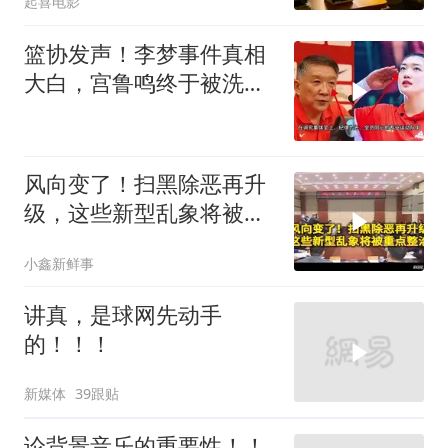
起喜电影
篮协发声！李梦事件真相
大白，宫鲁鸣终于被洗清
了球迷差一句
风向变了！扫黑除恶再升
级，这些新型乱象将被重
点整治
小鑫新鲜事
讲真，是球网先动手
的！！！
新媒体
39跟贴
论背景音乐的重要性！！