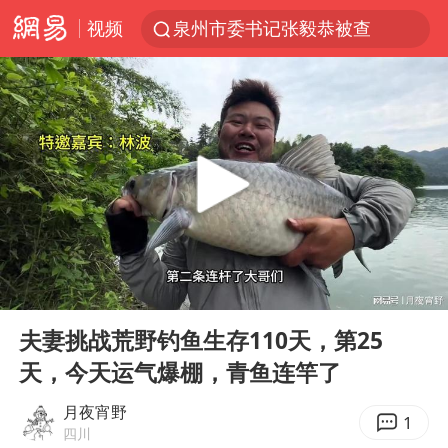
视频
泉州市委书记张毅恭被查
台风白海豚已进入24小时警戒线
全球首个长时储能一体化产业园量产
台风白海豚或吞并鲸鱼 登陆地点更新
四川宜宾市高县4.9级地震致1人死亡
名创优品回应女子吐槽内裤质量差
中巨芯：上半年归母净利润1405.77万元
00:00
06:07
中国女篮70-67险胜尼日利亚女篮
Play
Ent
full
U17国足点球大战淘汰河床晋级决赛
夫妻挑战荒野钓鱼生存110天，第25
天，今天运气爆棚，青鱼连竿了
国防部：坚决反制任何闹海挑衅图谋
胡彦斌韩磊 谁帮谁
月夜宵野
1
四川