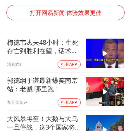
胡彦斌获《歌手2026》歌王
秋天的第一杯奶茶到底有多火
打开网易新闻 体验效果更佳
38岁演员求职万岁山NPC成功
我国外贸延续良好增长态势
梅德韦杰夫48小时：生死
胜宏科技：股票交易异常波动
存亡到胜利在望，话术变
夯实基础开新局
现实不变
清衣渡a
打开APP
郭德纲于谦最新爆笑南京
站：老贼 哪里跑！
九哥哥车评
打开APP
大风暴将至！大鹅与大乌
一旦停战，这3个国家将