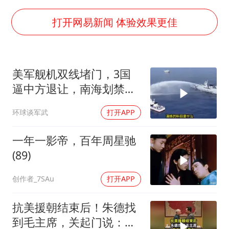
新华社权威快报|我国编制完成新版全月地质图
今年4位周星驰电影配角去世
打开网易新闻 体验效果更佳
号召领导带头休假 是大家不想休吗
中国五箭齐发反制美国
美军舰机双线堵门，3国
律师称“梅姨”若满75岁或不适用死刑
逼中方退让，南海划禁
要给全体职工“应休尽休”的底气
区，轰-6K已经挂弹
环球谈军武
打开APP
中国经济展现强大韧性和活力
一年一影帝，百年周星驰
(89)
创作者_7SAu
打开APP
抗美援朝结束后！朱德找
到毛主席，关起门说：我