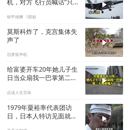
机，对方飞行员喊话“只想
回家”，被一句话怼到沉默
铁甲雄狮
1跟贴
莫斯科炸了，克宫集体失
声了
旧梦留声机
给富婆开车20年她儿子生
日当众扇我一巴掌第二天
我看懂人心
品读人生百味
1979年粟裕率代表团访
日，日本人特访见面就喊
首长好