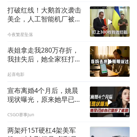
打破红线！大鹅首次袭击
美企，人工智能机厂被摧
毁，特朗普改口
今夜繁星坠落
表姐拿走我280万存折，
我挂失后，她全家狂打
200个电话
起喜电影
宣布离婚4个月后，姚晨
现状曝光，原来她早已给
自己留好了退路
CSGO赛事Jun
两架歼15T硬杠4架美军