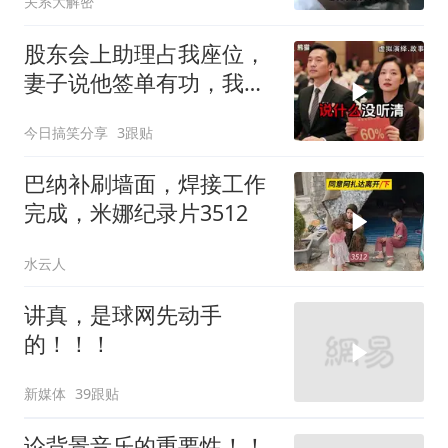
关系大解密
股东会上助理占我座位，
妻子说他签单有功，我抛
售60%股份：董事长也让
今日搞笑分享
3跟贴
给他当
巴纳补刷墙面，焊接工作
完成，米娜纪录片3512
水云人
讲真，是球网先动手
的！！！
新媒体
39跟贴
论背景音乐的重要性！！