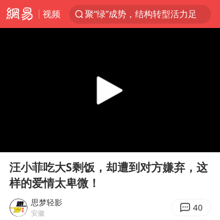
视频
聚“绿”成势，结构转型活力足
台风白海豚影响中国已成定局
80后女柜员获聘4200亿银行副行长
郑国霖回应去景区上班被保安拦下
金饰克价大幅跳涨
多地要求领导干部带头休假
24小时不关空调 电费会更低吗
00:00
03:58
龚宝冬烈士安葬仪式举行
Play
Ent
full
女子利用漏洞0元买了3千台电器
汪小菲吃大S剩饭，却遭到对方嫌弃，这
样的爱情太卑微！
浙江舟山21条水上客运航线停航
《歌手》歌王之战帮唱嘉宾官宣
思梦轻影
40
安徽