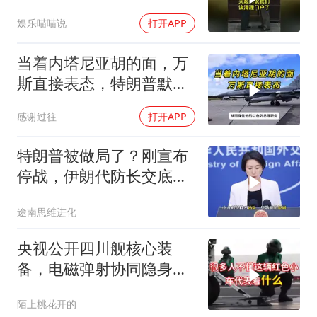
们该清理门户了
娱乐喵喵说
打开APP
当着内塔尼亚胡的面，万
斯直接表态，特朗普默不
作声，坐看对峙
感谢过往
打开APP
特朗普被做局了？刚宣布
停战，伊朗代防长交底，
中国预判果真应验
途南思维进化
央视公开四川舰核心装
备，电磁弹射协同隐身无
人机，位居世界前列
陌上桃花开的