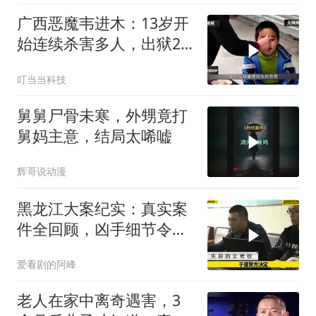
广西恶魔韦进木：13岁开
始连续杀害多人，出狱2
个月后再次杀人
叮当当科技
舅舅尸骨未寒，外甥竟打
舅妈主意，结局太唏嘘
辉哥说动漫
黑龙江大案纪实：真实案
件全回顾，凶手细节令人
心惊
爱看剧的阿峰
老人在家中离奇遇害，3