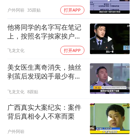
户外阿崭
35跟贴
打开APP
他将同学的名字写在笔记
上，按照名字挨家挨户去
杀人！
飞龙文化
打开APP
美女医生离奇消失，抽丝
剥茧后发现凶手最少有五
人！
飞龙文化
8跟贴
广西真实大案纪实：案件
背后真相令人不寒而栗
户外阿崭