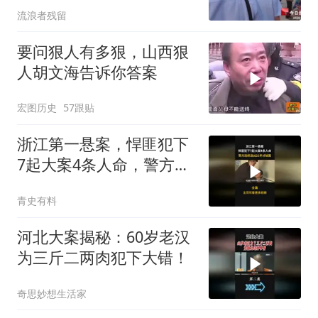
流浪者残留
要问狠人有多狠，山西狠
人胡文海告诉你答案
宏图历史
57跟贴
浙江第一悬案，悍匪犯下
7起大案4条人命，警方连
续追凶22年
青史有料
河北大案揭秘：60岁老汉
为三斤二两肉犯下大错！
奇思妙想生活家