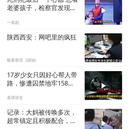
老婆孩子，检察官发现了
一 个大秘密
一条剧
陕西西安：网吧里的疯狂
银幕密语
2跟贴
17岁少女只因好心帮人带
路，惨遭囚禁地牢158
天，解救现场让警察崩溃
老谭讲史
记录：大妈被传唤多次，
超常镇定且积极配合，反
而引起警方怀疑