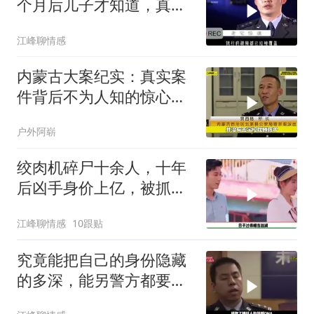
个月后儿子才知道，真相
令人难以置信
江峰聊情感
内蒙古大案纪实：真实案
件背后不为人知的惊心真
相
户外阿崭
绞肉机碎尸十余人，十年
后凶手身价上亿，被抓后
判决让人解气
江峰聊情感
10跟贴
究竟能把自己的身份隐藏
的多深，能另警方都要刮
目相看？