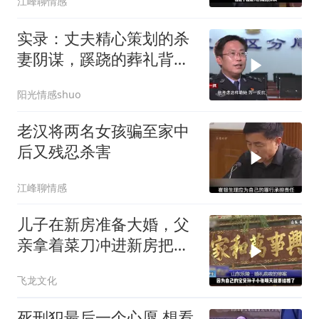
江峰聊情感
实录：丈夫精心策划的杀
妻阴谋，蹊跷的葬礼背
后，真相太吓人
阳光情感shuo
老汉将两名女孩骗至家中
后又残忍杀害
江峰聊情感
儿子在新房准备大婚，父
亲拿着菜刀冲进新房把儿
子活活砍死！
飞龙文化
死刑犯最后一个心愿 想看