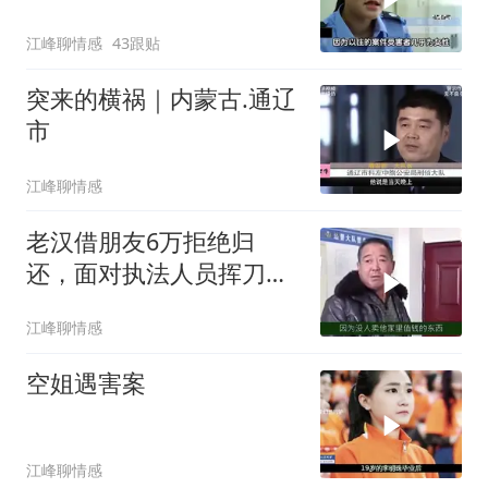
江峰聊情感
43跟贴
突来的横祸｜内蒙古.通辽
市
江峰聊情感
老汉借朋友6万拒绝归
还，面对执法人员挥刀抓
灯泡，法官：拘留
江峰聊情感
空姐遇害案
江峰聊情感