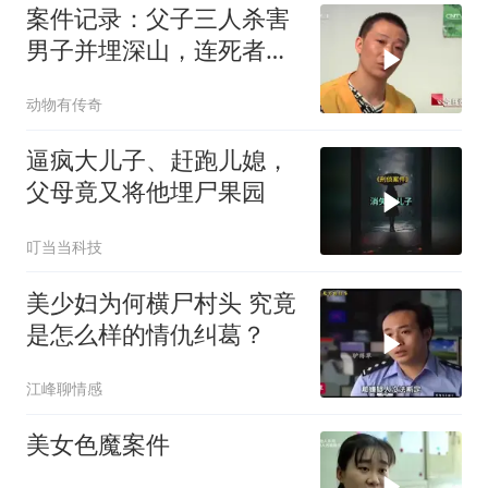
案件记录：父子三人杀害
男子并埋深山，连死者是
谁都不知道，太
动物有传奇
逼疯大儿子、赶跑儿媳，
父母竟又将他埋尸果园
叮当当科技
美少妇为何横尸村头 究竟
是怎么样的情仇纠葛？
江峰聊情感
美女色魔案件