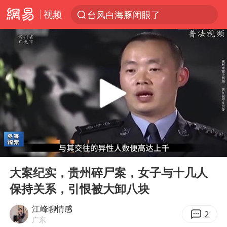
视频
台风白海豚闭眼了
“China Cool”火了，老外爱上中国避暑游
泰国初中生饮弹自尽前开了26枪
云南一地村民过火把节意外灼伤16人
浙江海事局启动Ⅰ级防台应急响应
美国7月非农就业人数意外减少2.3万人
用AI造出新病毒意味着什么
00:00
15:38
预计“白海豚”明晚将在浙江舟山到福建福鼎一带沿海登陆
Play
Ent
full
美股创4月份以来最大单周涨幅
大案纪实，贵州碎尸案，女子与十几人
保持关系，引恨被大卸八块
女子被狗舔脚确诊三级暴露 医生回应
泰国校园枪击事件已致8死30余伤
江峰聊情感
2
广东