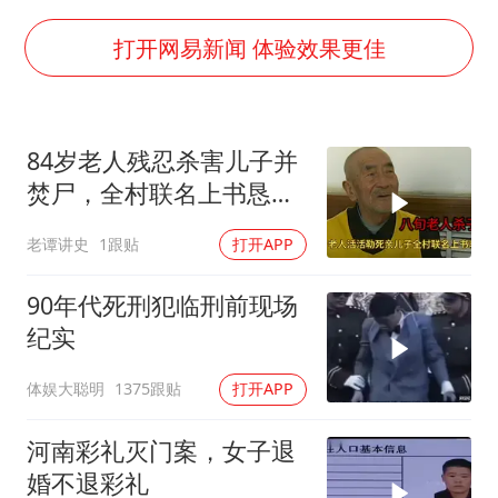
光伏八巨头签署“不低于成本价”倡议
台州《告全体市民书》：非必要不外出
打开网易新闻 体验效果更佳
胡彦斌获《歌手2026》歌王
宇树王兴兴被问了360多个问题
84岁老人残忍杀害儿子并
微信新功能：你可以“撤回”你的撤回
焚尸，全村联名上书恳求
视频丨森林温泉、油菜花海、丹崖碧水……解锁各地夏日限定体验
轻判，得知缘由警察心疼
老谭讲史
1跟贴
打开APP
落泪
四川宜宾地震网友称睡觉被摇醒
夯实基础开新局
90年代死刑犯临刑前现场
纪实
体娱大聪明
1375跟贴
打开APP
河南彩礼灭门案，女子退
婚不退彩礼