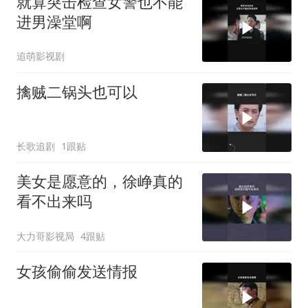
就算突击检查女警也不能
进男澡堂啊
追萌影视剧
擒贼二锅头也可以
长歌追剧
1跟贴
美女是愿意的，徐峥真的
看不出来吗
大力哥影视局
4跟贴
女孩偷偷发送情报