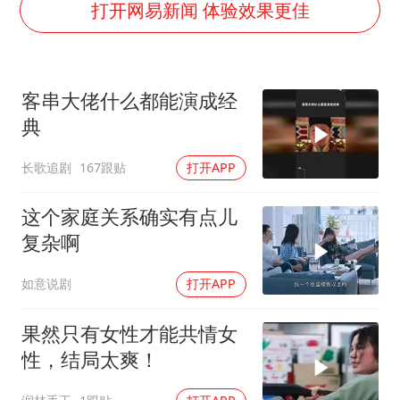
儿子陪躺平老爹体验外卖员火了
打开网易新闻 体验效果更佳
几元成本 千万市值蒸发
“不怕六爷挂得多 就怕六爷挂一颗”
客串大佬什么都能演成经
多个明星演唱会取消
典
人民的健康、体质、幸福一脉相承
长歌追剧
167跟贴
打开APP
这个家庭关系确实有点儿
复杂啊
如意说剧
打开APP
果然只有女性才能共情女
性，结局太爽！