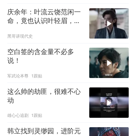
庆余年：叶流云饶范闲一
命，竟也认识叶轻眉，下
秒一句话点醒范闲
黑哥讲现代史
空白签的含金量不必多
说！
军武论本尊
1跟贴
这么帅的劫匪，很难不心
动
雄心心追剧
1跟贴
韩立找到灵缈园，进阶元