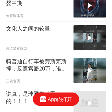
婴中期
刘哥谈体育
文化人之间的较量
涛涛爱看好剧
骑普通自行车被劳斯莱斯
撞，反遭索赔20万，谁知
自行车值3000万
三农老历
讲真，是球网先动手
App内打开
的！！！