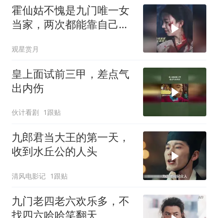
霍仙姑不愧是九门唯一女
当家，两次都能靠自己逆
风翻盘，掌权服众
观星赏月
皇上面试前三甲，差点气
出内伤
伙计看剧
1跟贴
九郎君当大王的第一天，
收到水丘公的人头
清风电影记
1跟贴
九门老四老六欢乐多，不
找四六哈哈笑翻天