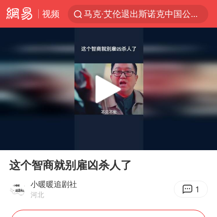
视频
马克·艾伦退出斯诺克中国公开赛
金饰克价一夜涨回1300元
新疆景区自驾服务费改为按车收费
视频丨中国东方电气集团原党组副书记、董事宋致远被查
多家A股公司收到美国关税退款
永和豆浆创始人林炳生去世
白海豚将正面袭击贯穿浙江
00:00
01:09
浙江台州《告全体市民书》
Play
Ent
full
酒店回应车内过夜被收150元
这个智商就别雇凶杀人了
牛津大学一纸声明甩不了锅
小暖暖追剧社
1
河北
香港宏福苑火灾或由烟头引起