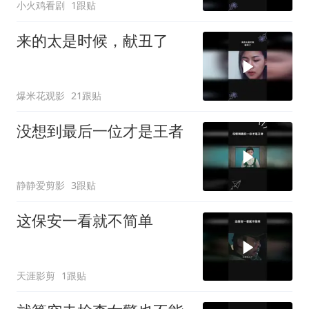
小火鸡看剧
1跟贴
来的太是时候，献丑了
爆米花观影
21跟贴
没想到最后一位才是王者
静静爱剪影
3跟贴
这保安一看就不简单
天涯影剪
1跟贴