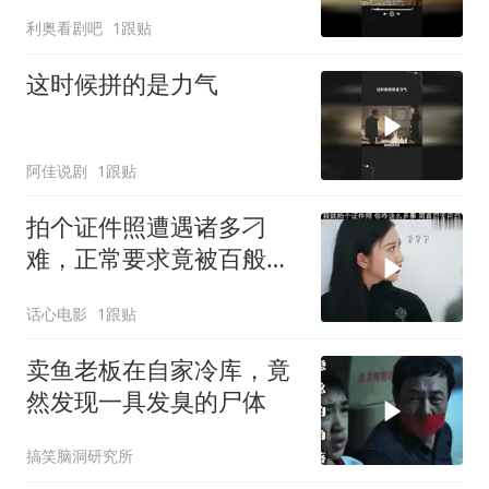
利奥看剧吧
1跟贴
这时候拼的是力气
阿佳说剧
1跟贴
拍个证件照遭遇诸多刁
难，正常要求竟被百般推
诿，实在让人忍无可忍 (1)
话心电影
1跟贴
卖鱼老板在自家冷库，竟
然发现一具发臭的尸体
搞笑脑洞研究所