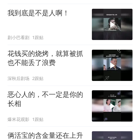
我到底是不是人啊！
剧小巴看剧
1跟贴
花钱买的烧烤，就算被抓
也不能丢了浪费
深秋后剧场
2跟贴
恶心人的，不一定是你的
长相
爆米花观影
1跟贴
俩活宝的含金量还在上升