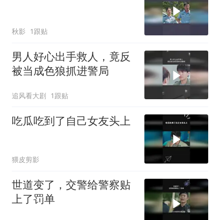
秋影
1跟贴
男人好心出手救人，竟反
被当成色狼抓进警局
追风看大剧
1跟贴
吃瓜吃到了自己女友头上
猥皮剪影
世道变了，交警给警察贴
上了罚单