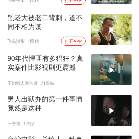
润林手工
1跟贴
打开APP
黑老大被老二背刺，道不
同不相为谋
飞鸟潜影
1跟贴
打开APP
90年代悍匪有多猖狂？真
实案件比影视剧更震撼
王姐懒人家常菜
71跟贴
男人出狱办的第一件事情
竟然是这种
一条剧
1跟贴