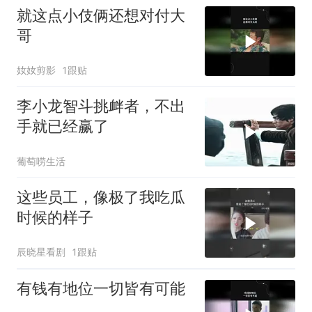
就这点小伎俩还想对付大
哥
奻奻剪影
1跟贴
李小龙智斗挑衅者，不出
手就已经赢了
葡萄唠生活
这些员工，像极了我吃瓜
时候的样子
辰晓星看剧
1跟贴
有钱有地位一切皆有可能