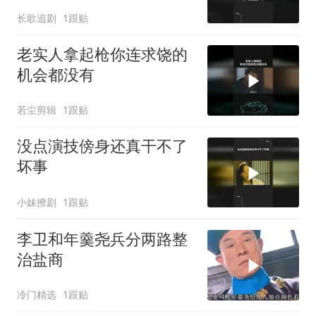
长歌追剧
1跟贴
老实人拿起枪你连求饶的
机会都没有
若尘剪辑
1跟贴
没点演技傍身还真干不了
坏事
小妹撩剧
1跟贴
李卫和年羹尧兵分两路整
治盐商
冷门精选
1跟贴