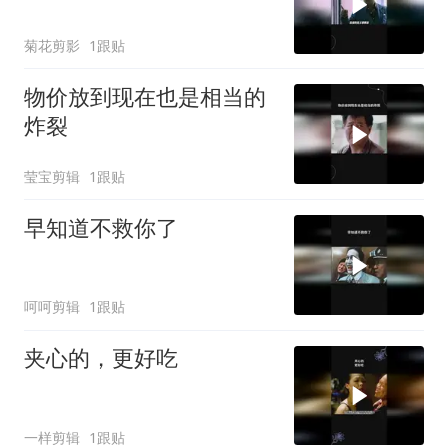
菊花剪影
1跟贴
物价放到现在也是相当的
炸裂
莹宝剪辑
1跟贴
早知道不救你了
呵呵剪辑
1跟贴
夹心的，更好吃
一样剪辑
1跟贴