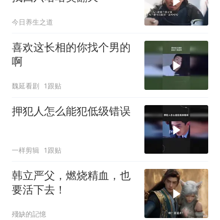
今日养生之道
喜欢这长相的你找个男的
啊
魏延看剧
1跟贴
押犯人怎么能犯低级错误
一样剪辑
1跟贴
韩立严父，燃烧精血，也
要活下去！
殘缺的記憶