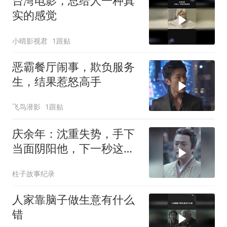
台湾电影，总给人一种真
实的感觉
小晴影视君
1跟贴
恶霸餐厅闹事，欺负服务
生，结果惹怒高手
飞鸟潜影
1跟贴
庆余年：沈重失势，手下
当面阴阳他，下一秒这幕
让他当场吓坏
柱子故事纪录
人家靠脑子做生意有什么
错