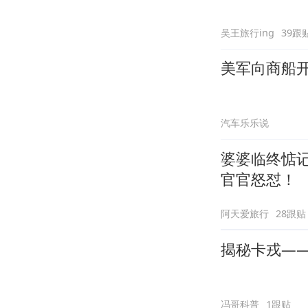
吴王旅行ing
39跟
美军向商船
汽车乐乐说
婆婆临终惦
官官怒怼！
阿天爱旅行
28跟贴
揭秘卡戎—
冯哥科普
1跟贴