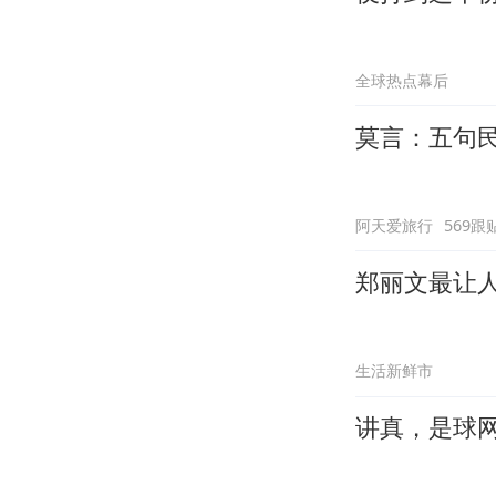
全球热点幕后
莫言：五句
阿天爱旅行
569跟
郑丽文最让
生活新鲜市
讲真，是球