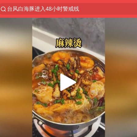
台风白海豚进入48小时警戒线
以“新”破局 首发经济点亮城市消费活力
佛得角门将亮相智利俱乐部主场
中方回应是否在太平洋海底开采稀土
宇树科技发行价格150.80元/股
看守所辅警收受10万获刑1年
宇树科技王兴兴身家有望超200亿元
五粮液渠道价一箱上涨近百元
CIA被曝已秘密设立古巴工作组
U17国足1分钟轰2球
泰国一女公务员妆容引争议 本人回应