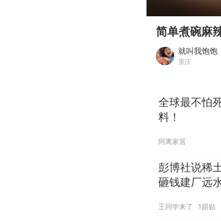
00:00
Play
简单煮碗麻
就叫我饱饱
重庆
全球最不怕
料！
阿离家居
彭博社说稀
砸钱建厂远
王同学来了
1跟贴