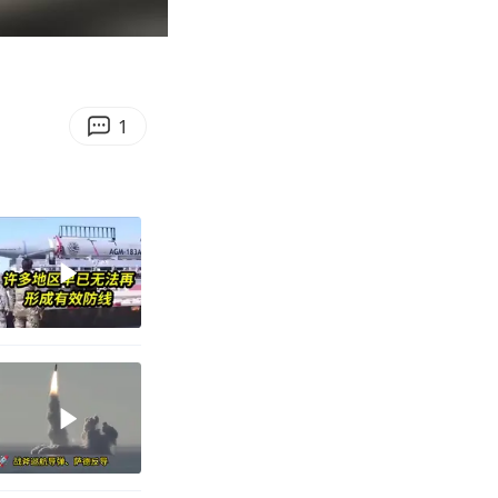
00:18
Enter
fullscreen
1