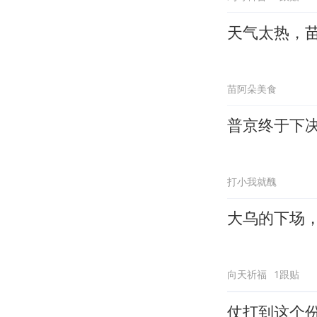
天气太热，
苗阿朵美食
普京终于下
打小我就醜
大乌的下场
向天祈福
1跟贴
仗打到这个