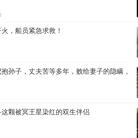
贴
开火，船员紧急求救！
记抱孙子，丈夫苦等多年，败给妻子的隐瞒，
—这颗被冥王星染红的双生伴侣