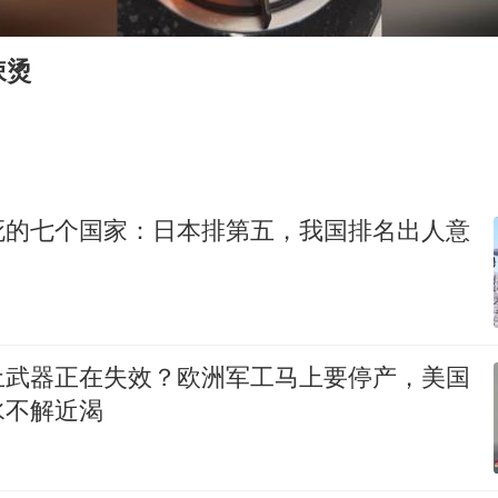
法国下周开始禁止未经同意的电话营销
村民谈“梅姨”：叫的其实是“媒姨”
辣烫
“深圳地面沉降致车辆损坏”不实
外交部发言人就广岛核爆81周年等答记者问
感觉全东北都在等7号
多地要求领导干部带头休假
死的七个国家：日本排第五，我国排名出人意
80后女柜员逆袭成4200亿银行副行长
奋进开新局 实干挑大梁
土武器正在失效？欧洲军工马上要停产，美国
水不解近渴