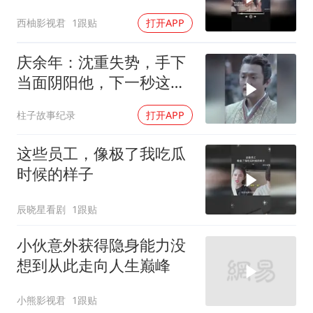
西柚影视君
1跟贴
打开APP
庆余年：沈重失势，手下
当面阴阳他，下一秒这幕
让他当场吓坏
柱子故事纪录
打开APP
这些员工，像极了我吃瓜
时候的样子
辰晓星看剧
1跟贴
小伙意外获得隐身能力没
想到从此走向人生巅峰
小熊影视君
1跟贴