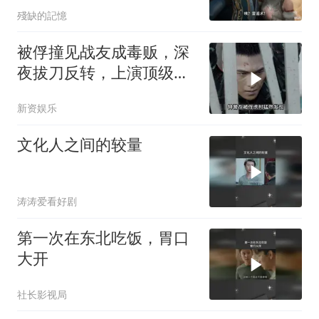
殘缺的記憶
被俘撞见战友成毒贩，深
夜拔刀反转，上演顶级卧
底局
新资娱乐
文化人之间的较量
涛涛爱看好剧
第一次在东北吃饭，胃口
大开
社长影视局