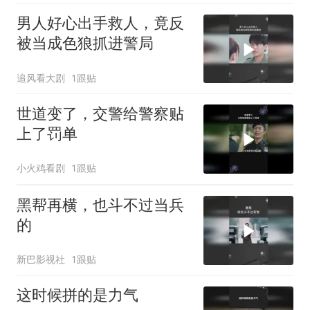
男人好心出手救人，竟反
被当成色狼抓进警局
追风看大剧
1跟贴
世道变了，交警给警察贴
上了罚单
小火鸡看剧
1跟贴
黑帮再横，也斗不过当兵
的
新巴影视社
1跟贴
这时候拼的是力气