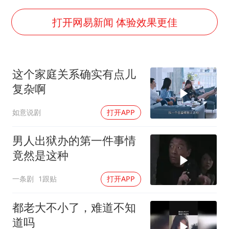
曝美下令调查弹药库存信息遭泄露事件
上海大部迎大暴雨
打开网易新闻 体验效果更佳
日本连续发生两次地震
以军士兵把枪口对准中国记者
这个家庭关系确实有点儿
方桃子代言广告视频已下架
复杂啊
白海豚在海上打了个结
如意说剧
打开APP
构建更高水平的全民健身公共服务体系
男人出狱办的第一件事情
竟然是这种
一条剧
1跟贴
打开APP
都老大不小了，难道不知
道吗