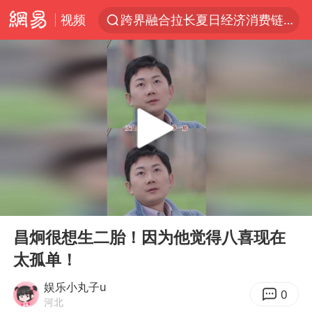
视频
跨界融合拉长夏日经济消费链条
白海豚预计将在浙江苍南到三门一带登陆
四川宜宾5.5级地震后余震为何不断
2026年7月份居民消费价格同比上涨0.5%
伯克希尔净买入约200亿美元股票
“伊斯兰版北约”出现
武契奇会见泽连斯基有何意图
00:00
00:38
上海中心城区暴雨预警由橙变红
Play
Ent
full
台铃电动车仅骑一年就断电趴窝
昌炯很想生二胎！因为他觉得八喜现在
太孤单！
白海豚5次眼壁置换
浙江海域将现5到8米巨浪到狂浪
娱乐小丸子u
0
河北