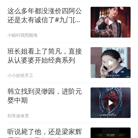
这么多年都没涨价四阿公
还是太有诚信了#九门[话
题]#
小鲸叫我照顾海
班长姐看上了简凡，直接
从认婆婆开始经典系列
小小折纸手工
韩立找到灵缈园，进阶元
婴中期
刘哥谈体育
听说毙了他，还是梁家辉