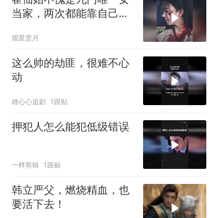
当家，两次都能靠自己逆
风翻盘，掌权服众
观星赏月
这么帅的劫匪，很难不心
动
雄心心追剧
1跟贴
押犯人怎么能犯低级错误
一样剪辑
1跟贴
韩立严父，燃烧精血，也
要活下去！