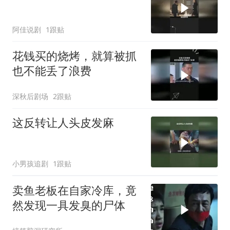
阿佳说剧
1跟贴
花钱买的烧烤，就算被抓
也不能丢了浪费
深秋后剧场
2跟贴
这反转让人头皮发麻
小男孩追剧
1跟贴
卖鱼老板在自家冷库，竟
然发现一具发臭的尸体