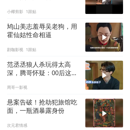
小椰剪影
1跟贴
鸠山美志羞辱吴老狗，用
霍仙姑性命相逼
剧咖影视
1跟贴
范丞丞狼人杀玩得太高
深，腾哥怀疑：00后这么
强？
周哥一影视
悬案告破！抢劫犯旅馆吃
面，一瓶酒暴露身份
次元君情感