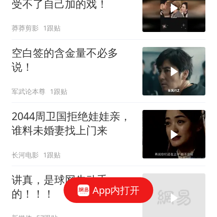
受不了自己加的戏！
莽莽剪影
1跟贴
空白签的含金量不必多
说！
军武论本尊
1跟贴
2044周卫国拒绝娃娃亲，
谁料未婚妻找上门来
长河电影
1跟贴
讲真，是球网先动手
App内打开
的！！！