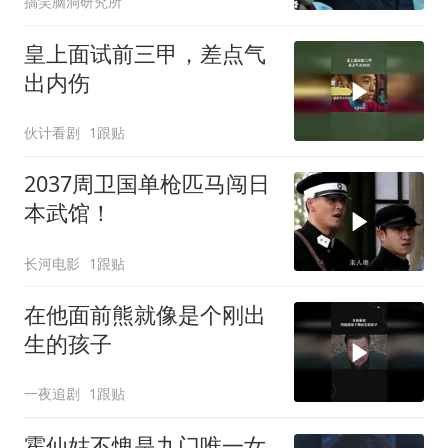
搞笑脑洞研究所
皇上面试前三甲，差点气
出内伤
伙计看剧
1跟贴
2037周卫国单枪匹马闯日
本武馆！
长河电影
1跟贴
在他面前熊就像是个刚出
生的孩子
一夜追剧
1跟贴
霍仙姑不愧是九门唯一女