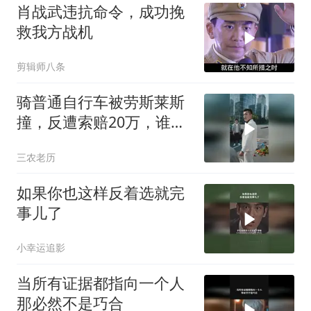
肖战武违抗命令，成功挽
救我方战机
剪辑师八条
骑普通自行车被劳斯莱斯
撞，反遭索赔20万，谁知
自行车值3000万
三农老历
如果你也这样反着选就完
事儿了
小幸运追影
当所有证据都指向一个人
那必然不是巧合