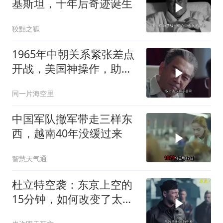
基斯坦，十年后奇迹诞生
狡黠之狐
1965年中朝关系紧张差点
开战，美国神操作，助两
国化解危机
同一片海空里
中国军队撤军带走三样东
西，越南40年没缓过来
智慧天气通
杜立特空袭：东京上空的
15分钟，如何改变了太平
洋战争？