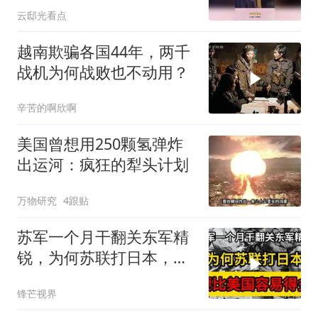
云邸光看点
越南欺骗各国44年，两千
战机为何战败也不动用？
辛苦的啊欣啊
美国曾想用250颗氢弹炸
出运河：疯狂的犁头计划
万物研究
4跟贴
苏军一个月干翻关东军精
锐，为何苏联打日本，要
比美国容易得多？
锋芒视界