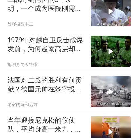
明，一个成为医院刚需，
一个让女人爱不释手！
吕彏极限手工
1979年对越自卫反击战爆
发前，为何越南高层却集
体消失？
抱明月而长终指
法国对二战的胜利有何贡
献？德国元帅在签字投降
时都不忘羞辱法国
老家的诗和远方
当年迎接尼克松的仪仗
队，平均身高一米九，尼
克松回忆满满压迫感