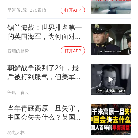
程影像
星河佰E际
276跟贴
打开APP
锡兰海战：世界排名第一
的英国海军，为何面对日
军无力招架？
智脑的趋势
打开APP
朝鲜战争谈判了2年，最
后被打到服气，但美军做
了多少小动作？
等风上青云
当年青藏高原一旦失守，
中国会失去什么？英国人
百年前早算清楚了
弱电大林