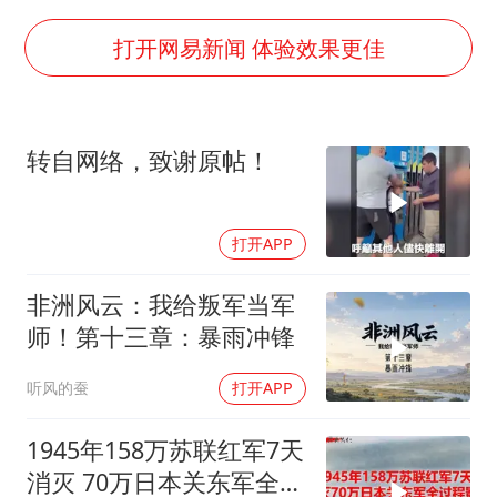
实探山东最热的“中国蔬菜之乡”
女子开一天一夜空调后二氧化碳中毒
打开网易新闻 体验效果更佳
台风白海豚最新路径研判来了
船舶避风项目停工 多地全力防台风
转自网络，致谢原帖！
我国编制完成新版全月地质图
男子结婚8年发现3个女儿均非亲生
打开APP
消费新图景｜多举措提升消费体验 释放夏日经济活力
奋进开新局 实干挑大梁
非洲风云：我给叛军当军
师！第十三章：暴雨冲锋
听风的蚕
打开APP
1945年158万苏联红军7天
消灭 70万日本关东军全过