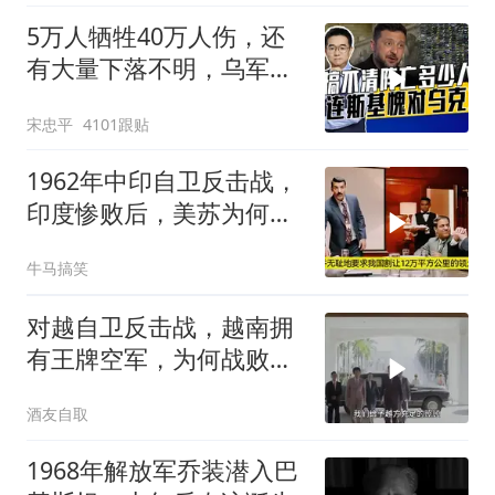
5万人牺牲40万人伤，还
有大量下落不明，乌军伤
亡人数难估量
宋忠平
4101跟贴
1962年中印自卫反击战，
印度惨败后，美苏为何不
帮忙
牛马搞笑
对越自卫反击战，越南拥
有王牌空军，为何战败也
不动用
酒友自取
1968年解放军乔装潜入巴