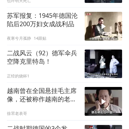
也许明天死亡
苏军报复：1945年德国沦
陷后200万妇女成战利品
夜寒兮月孤静
14跟贴
二战风云（92）德军伞兵
空降克里特岛！
正经的烧杯1
越南曾在全国悬挂毛主席
像，还被称作越南的老大
哥，后来为何翻脸
徐罘老表哥
二战时期德国的3个发