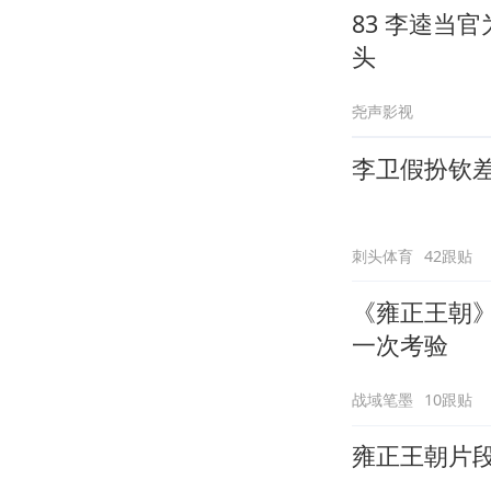
83 李逵当
头
尧声影视
李卫假扮钦
刺头体育
42跟贴
《雍正王朝
一次考验
战域笔墨
10跟贴
雍正王朝片