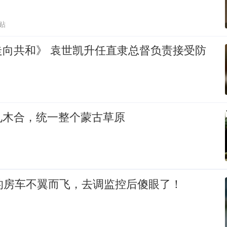
贴
走向共和》 袁世凯升任直隶总督负责接受防
札木合，统一整个蒙古草原
的房车不翼而飞，去调监控后傻眼了！