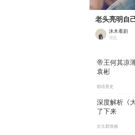
00:00
Play
老头亮明自
沐木看剧
河北
帝王何其凉
袁彬
朝话熹史
深度解析《大
了下来
次元君情感