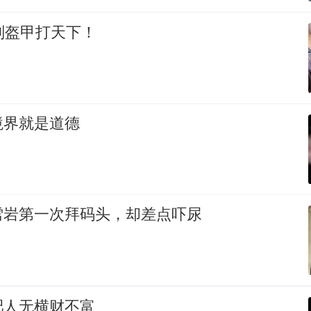
副盔甲打天下！
境界就是道德
雪岩第一次拜码头，却差点吓尿
肥人无横财不富