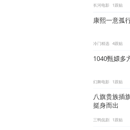
长河电影
1跟贴
康熙一意孤
冷门精选
4跟贴
1040甄嬛
幻舞电影
1跟贴
八旗贵族插
挺身而出
三鸭侃剧
1跟贴