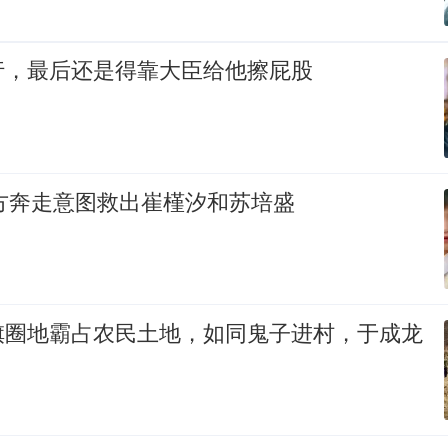
行，最后还是得靠大臣给他擦屁股
多方奔走意图救出崔槿汐和苏培盛
旗圈地霸占农民土地，如同鬼子进村，于成龙