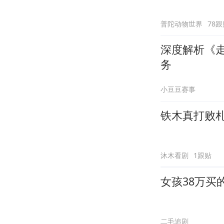
普陀动物世界
78跟
深度解析《
务
小豆豆赛事
铁木真打败
沐木看剧
1跟贴
女孩38万买
二毛追剧