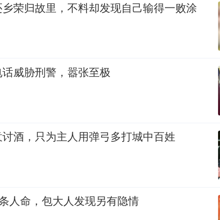
还乡荣归故里，不料却发现自己输得一败涂
电话威胁刑警，嚣张至极
意讨酒，只为主人用弹弓多打城中百姓
8条人命，包大人发现另有隐情