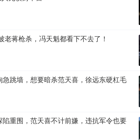
复榘被老蒋枪杀，冯天魁都看下不去了！
凤狗急跳墙，想要暗杀范天喜，徐远东硬杠毛
伟深陷重围，范天喜不计前嫌，违抗军令也要