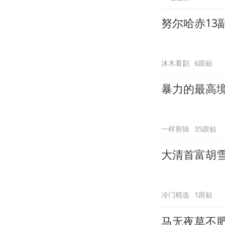
努尔哈赤13
沐木看剧
6跟贴
暴力的最高
一样剪辑
35跟贴
大清首富胡
冷门精选
1跟贴
马无夜草不