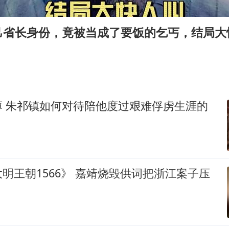
吉林一“温度计大楼”读数爆表
我国编制完成新版全月地质图
己省长身份，竟被当成了要饭的乞丐，结局大
深圳地面沉降致车辆损坏系谣言
外交部发言人就广岛核爆81周年等答记者问
中国“五箭齐发”反制美国
首次证实！“胶球”存在
薄 朱祁镇如何对待陪他度过艰难俘虏生涯的
东方甄选被判赔偿江小白30万元
奋进开新局 实干挑大梁
明王朝1566》 嘉靖烧毁供词把浙江案子压