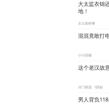
大太监衣锦
地！
左云新鲜事
混混竟敢打
小小段砸
这个老汉故
冷门精选
1跟贴
男人背负11