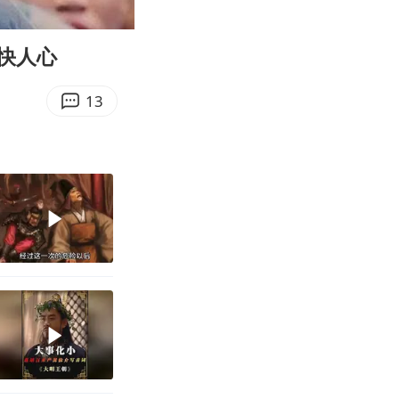
06:58
Enter
fullscreen
快人心
13