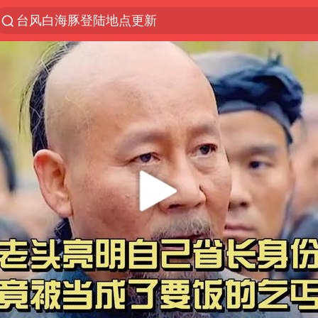
台风白海豚登陆地点更新
以“新”破局 首发经济点亮城市消费活力
台风白海豚进入48小时警戒线
佛得角门将亮相智利俱乐部主场
中方回应是否在太平洋海底开采稀土
台风白海豚影响中国已成定局
看守所辅警收受10万获刑1年
U17国足1分钟轰2球
宇树科技发行价格150.80元/股
五粮液渠道价一箱上涨近百元
宇树科技王兴兴身家有望超200亿元