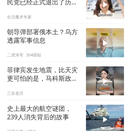
民党已经正式退出了历史
舞台的主角席位！
生活魔术专家
朝导弹部署俄本土？乌方
透露军事信息
二虎涛哥
304跟贴
菲律宾发生地震，比天灾
更可怕的是，马科斯政府
无底线挑衅中国
三农老历
史上最大的航空谜团，
239人消失背后的故事