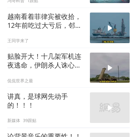
冯哥科普
1跟贴
越南看着菲律宾被收拾，
12年前吃过大亏后，邻国
早明白了一个道理
王同学来了
贴脸开大！十几架军机连
夜逃命，伊朗杀人诛心，
老底被当地人掀翻
侃侃世界之最
讲真，是球网先动手
的！！！
新媒体
39跟贴
论背景音乐的重要性！！