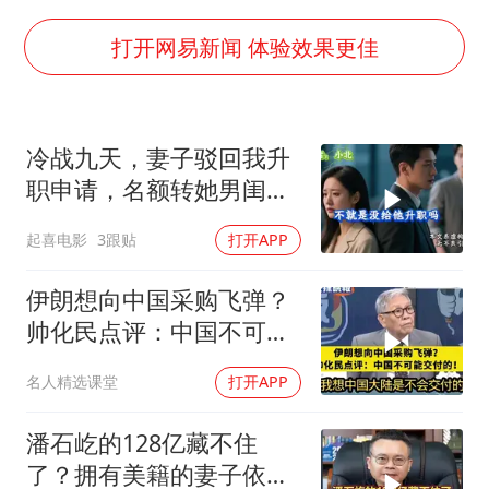
中巨芯：上半年归母净利润1405.77万元
U17国足点球大战淘汰河床晋级决赛
打开网易新闻 体验效果更佳
日本试射“战斧”导弹，国防部回应
胡彦斌获《歌手2026》歌王
冷战九天，妻子驳回我升
名创优品回应女子吐槽内裤质量差
职申请，名额转她男闺
秋天的第一杯奶茶到底有多火
蜜，我转身办妥1件事
起喜电影
3跟贴
打开APP
38岁演员求职万岁山NPC成功
夯实基础开新局
伊朗想向中国采购飞弹？
帅化民点评：中国不可能
交付！
名人精选课堂
打开APP
潘石屹的128亿藏不住
了？拥有美籍的妻子依旧