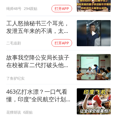
躲不开缴税！
绳师48号
294跟贴
打开APP
工人怒抽秘书三个耳光，
发泄五年来的不满，太解
气了！
二毛追剧
打开APP
故事我空降公安局长孩子
在校被富二代打破头他爹
叫嚣开个价
了鱼驴纪实
463亿打水漂？一口气看
懂，印度“全民航空计划”
翻车史！
花狸胡说
6跟贴