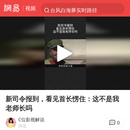
视频
台风白海豚实时路径
“电影+”如何激发千亿级消费新活力？
秘鲁和墨西哥宣布恢复外交关系
沙特土耳其巴基斯坦签署共同防务协议
中医教你一招提升气血
胡彦斌韩磊 谁帮谁
全球首个长时储能一体化产业园量产
00:00
01:32
老中医：立秋后养心是关键
Play
Ent
full
四川宜宾市高县4.9级地震致1人死亡
新司令报到，看见首长愣住：这不是我
老师长吗
胜宏科技：股票交易异常波动
百花奖开幕式
C位影视解说
0
河北