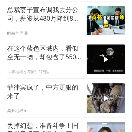
总裁妻子宣布调我去分公
司，薪资从480万降到8
万，我递交辞呈
时尚的弄潮
在这个蓝色区域内，看似
空无一物，却包含了5500
个星系！
世界地理小知识
1跟贴
菲律宾疯了，中方更狠的
来了
离开地球a
丢掉幻想，准备斗争！国