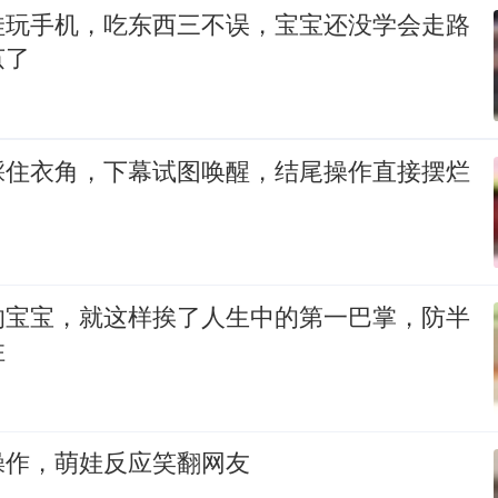
娃玩手机，吃东西三不误，宝宝还没学会走路
茧了
踩住衣角，下幕试图唤醒，结尾操作直接摆烂
的宝宝，就这样挨了人生中的第一巴掌，防半
住
操作，萌娃反应笑翻网友