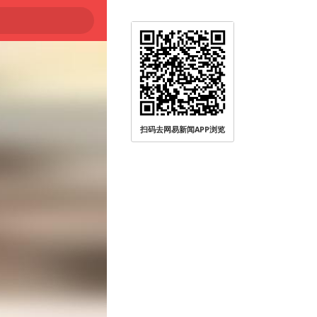
扫码去网易新闻APP浏览