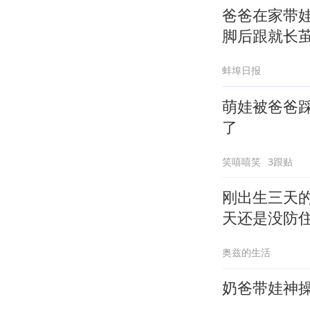
爸爸在家带
脚后跟就长
蚌埠日报
萌娃被爸爸
了
笑嘻嘻笑
3跟贴
刚出生三天
天还是没防
奥兹的生活
奶爸带娃神