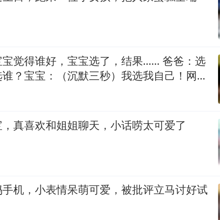
宝觉得谁好，宝宝选了，结果…… 爸爸：选
选谁？宝宝：（沉默三秒）我选我自己！网
已经学会“端水”了！
宝，真喜欢和姐姐聊天，小话唠太可爱了
妈手机，小表情呆萌可爱，被批评立马讨好试