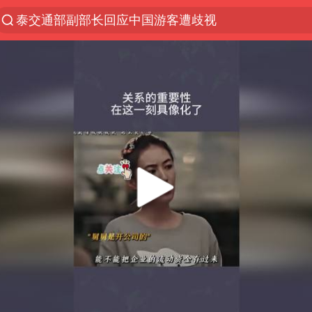
泰交通部副部长回应中国游客遭歧视
Meta被判支付5.67亿美元
1岁宝宝碰坏纸巾盒 宝妈被索赔924元
男子结婚8年3个女儿均非亲生
中信证券：预计铜板块将迎来共振上涨
台风白海豚逼近 暴雨大暴雨来袭
“空调24小时开着更省电”不实
公司“上四休三”但要降薪1000元
47岁妈妈突然产女 26岁女儿：很震惊
OpenAI为免费用户升级GPT-5.6 Luna
“中国蔬菜之乡”最高温达41.8℃