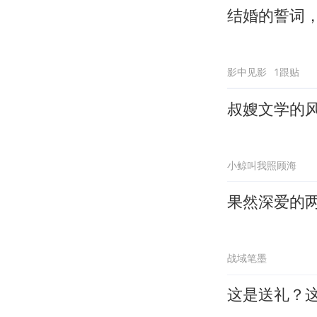
结婚的誓词
影中见影
1跟贴
叔嫂文学的
小鲸叫我照顾海
果然深爱的
战域笔墨
这是送礼？