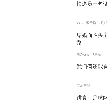
快递员一句
VOVO爱看剧
1跟
结婚面临买
路
果然探影
1跟贴
我们俩还能
艾尼剪影
讲真，是球