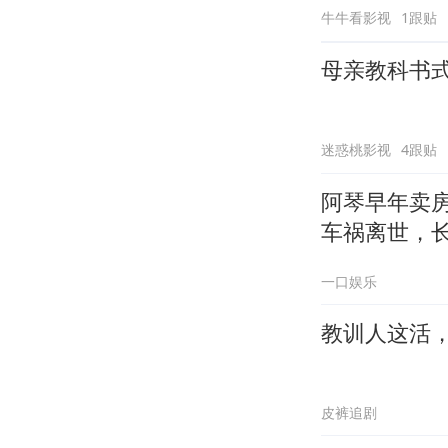
牛牛看影视
1跟贴
母亲教科书
迷惑桃影视
4跟贴
阿琴早年卖
车祸离世，
一口娱乐
教训人这活
皮裤追剧