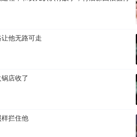
路让他无路可走
火锅店收了
照样拦住他