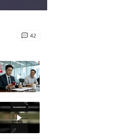
02:43
Enter
fullscreen
42