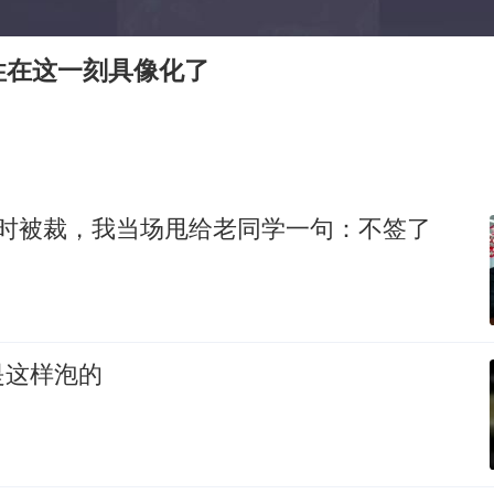
段绚竞因公牺牲 年仅44岁
日本广岛民众举行游行反对政府行径
性在这一刻具像化了
27岁女子成组织卖淫集团主犯被通缉
97岁英国奶奶飞上天再破吉尼斯纪录
女子开一天一夜空调后二氧化碳中毒
如何把百年大党建设得更加坚强有力？
约时被裁，我当场甩给老同学一句：不签了
是这样泡的