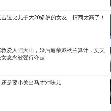
式击退比儿子大20多岁的女友，情商太高了！
房救爱人陆大山，婚后遭亲戚秋兰算计，丈夫
长女念念被强行夺走
，还是要小关出马才对味儿