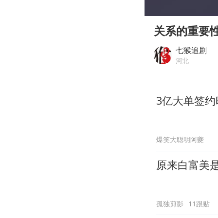
00:00
Play
关系的重要
七猴追剧
河北
3亿大单签
爆笑大聪明阿夔
原来白富美
孤独剪影
11跟贴