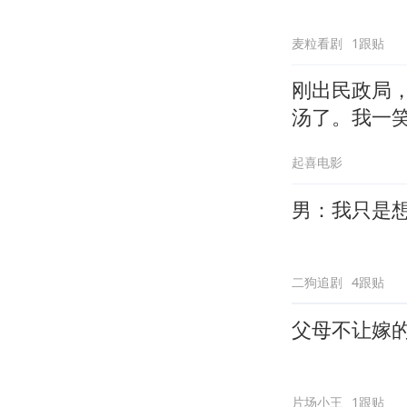
麦粒看剧
1跟贴
刚出民政局
汤了。我一
起喜电影
男：我只是
二狗追剧
4跟贴
父母不让嫁
片场小王
1跟贴