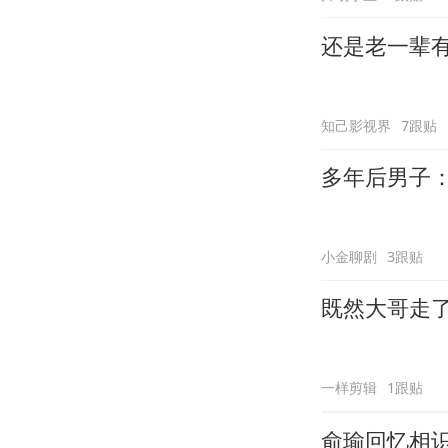
还是老一辈
知己影视界
7跟贴
多年后男子
小金聊剧
3跟贴
既然大哥走
一样剪辑
1跟贴
俞瑜回忆相