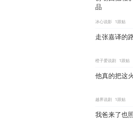
品
冰心说影
1跟贴
走张嘉译的
橙子爱说剧
1跟贴
他真的把这
越界说剧
1跟贴
我爸来了也