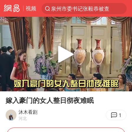
视频
泉州市委书记张毅恭被查
“电影+”如何激发千亿级消费新活力？
全球首个长时储能一体化产业园量产
台风白海豚加强
中国女篮70-67险胜尼日利亚女篮
四川宜宾高县4.9级地震致1死
名创优品回应女子吐槽内裤质量差
00:00
14:58
出口禁令驱动有色板块大涨
Play
Ent
full
秋天的第一杯奶茶到底有多火
嫁入豪门的女人整日彻夜难眠
国防部：中国军队坚决反制任何闹海挑衅图谋
沐木看剧
1
河北
U17国足点球大战淘汰河床晋级决赛