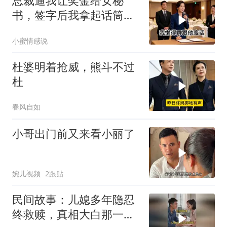
总裁逼我让奖金给女秘
书，签字后我拿起话筒：
第一，我自愿放弃
小蜜情感说
杜婆明着抢威，熊斗不过
杜
春风自如
小哥出门前又来看小丽了
婉儿视频
2跟贴
民间故事：儿媳多年隐忍
终救赎，真相大白那一刻