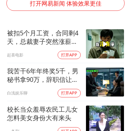
美股存储板块集体大跌
打开网易新闻 体验效果更佳
国乒男单横滨冠军赛全军覆没
38岁演员求职万岁山NPC成功
被扣5个月工资，合同剩4
胡彦斌获《歌手2026》歌王
天，总裁妻子突然涨薪续
日本试射“战斧”导弹，国防部回应
签，我递辞呈她慌了
起喜电影
打开APP
胡彦斌韩磊 谁帮谁
“今天得有40℃了吧 为啥还不预警”
我苦干6年年终奖5千，男
夯实基础开新局
秘书拿90万，辞职信让女
老板愣住
白浅娱乐聊
打开APP
校长当众羞辱农民工儿女
怎料美女身份大有来头