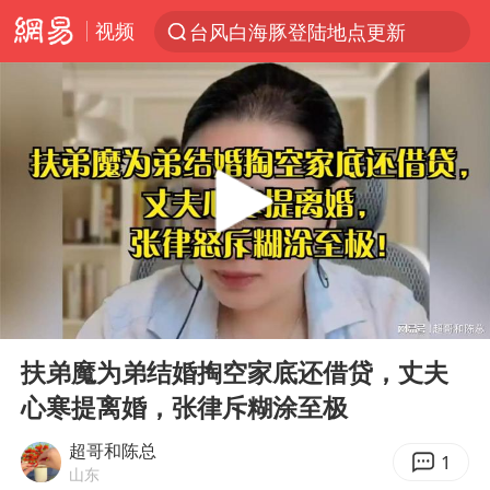
视频
台风白海豚登陆地点更新
以“新”破局 首发经济点亮城市消费活力
台风白海豚进入48小时警戒线
佛得角门将亮相智利俱乐部主场
中方回应是否在太平洋海底开采稀土
宇树科技发行价格150.80元/股
看守所辅警收受10万获刑1年
00:00
20:12
宇树科技王兴兴身家有望超200亿元
Play
Ent
full
五粮液渠道价一箱上涨近百元
扶弟魔为弟结婚掏空家底还借贷，丈夫
心寒提离婚，张律斥糊涂至极
CIA被曝已秘密设立古巴工作组
U17国足1分钟轰2球
超哥和陈总
1
山东