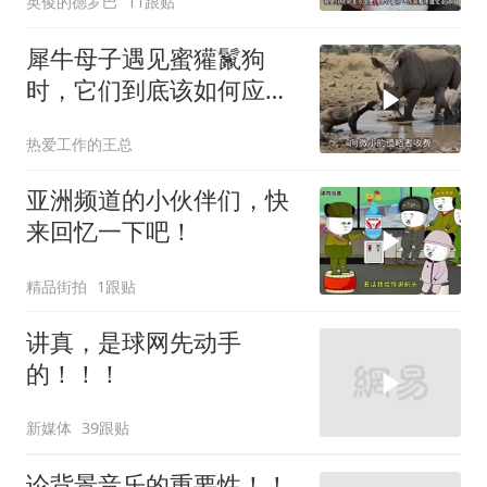
英俊的德罗巴
11跟贴
犀牛母子遇见蜜獾鬣狗
时，它们到底该如何应
对？
热爱工作的王总
亚洲频道的小伙伴们，快
来回忆一下吧！
精品街拍
1跟贴
讲真，是球网先动手
的！！！
新媒体
39跟贴
论背景音乐的重要性！！