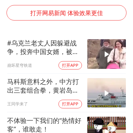
泰国一女公务员妆容引争议 本人回应
中国养老床位“三连降”
打开网易新闻 体验效果更佳
法国下周开始禁止未经同意的电话营销
多地要求领导干部带头休假
#乌克兰老丈人因躲避战
女子利用漏洞0元薅走3000多件家电
争，投奔中国女婿，被眼
贵州轮胎子公司获美国退税8136万
前城市繁荣震惊
崩坏星穹铁道
打开APP
东方甄选被判赔偿江小白30万元
奋进开新局 实干挑大梁
马科斯意料之外，中方打
出三套组合拳，黄岩岛将
迎来剧终时刻
王同学来了
打开APP
不体验一下我们的“热情好
客”，谁敢走！