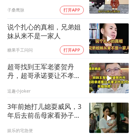
子桑鹰脉
打开APP
说个扎心的真相，兄弟姐
妹从来不是一家人
糖果手工问问
打开APP
超哥找到王军老婆贺丹
丹，超哥承诺要让不孝子
付出代价，死磕到底
逗趣小Joker
3年前她打儿媳耍威风，3
年后去前岳母家看孙子，
当场惊呆
娱乐的宅急便