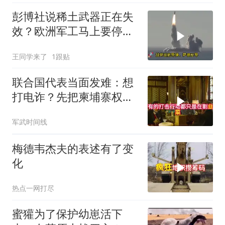
彭博社说稀土武器正在失
效？欧洲军工马上要停
产，美国砸钱建厂远水不
王同学来了
1跟贴
解近渴
联合国代表当面发难：想
打电诈？先把柬埔寨权贵
的底裤扒了！
军武时间线
梅德韦杰夫的表述有了变
化
热点一网打尽
蜜獾为了保护幼崽活下