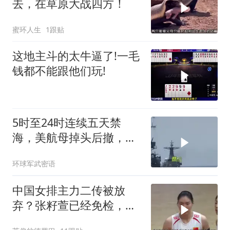
去，在草原大战四方！
蜜环人生
1跟贴
这地主斗的太牛逼了!一毛
钱都不能跟他们玩!
5时至24时连续五天禁
海，美航母掉头后撤，黄
岩岛大局已定
环球军武密语
中国女排主力二传被放
弃？张籽萱已经免检，赵
勇为她选替补