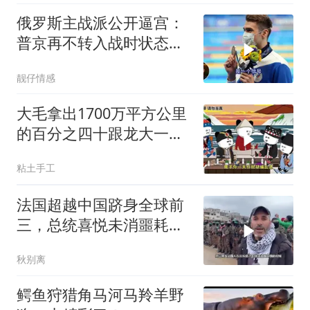
俄罗斯主战派公开逼宫：
普京再不转入战时状态，
我们就自己动手
靓仔情感
大毛拿出1700万平方公里
的百分之四十跟龙大一起
开发[震惊][震惊]
粘土手工
法国超越中国跻身全球前
三，总统喜悦未消噩耗降
临
秋别离
鳄鱼狩猎角马河马羚羊野