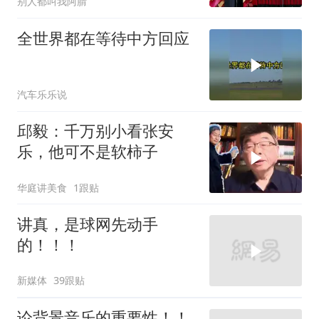
别人都叫我阿腈
全世界都在等待中方回应
汽车乐乐说
邱毅：千万别小看张安
乐，他可不是软柿子
华庭讲美食
1跟贴
讲真，是球网先动手
的！！！
新媒体
39跟贴
论背景音乐的重要性！！