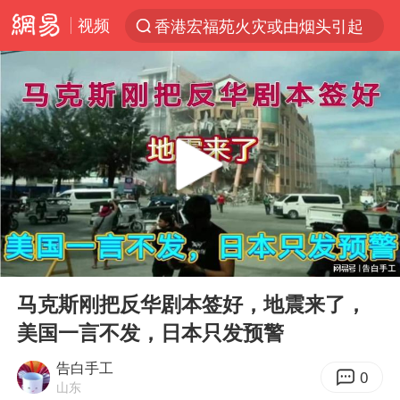
视频
香港宏福苑火灾或由烟头引起
“电影+”如何激发千亿级消费新活力？
云南一地村民过火把节意外灼伤16人
浙江海事局启动Ⅰ级防台应急响应
河南南阳低保户为何背上40万元贷款
泰国初中生饮弹自尽前开了26枪
预计“白海豚”明晚将在浙江舟山到福建福鼎一带沿海登陆
00:00
08:51
用AI造出新病毒意味着什么
Play
Ent
full
今年第二强台风将带来多大影响
马克斯刚把反华剧本签好，地震来了，
美国一言不发，日本只发预警
美股创4月份以来最大单周涨幅
俄黑客称掌握北约直接参与袭俄证据
告白手工
0
山东