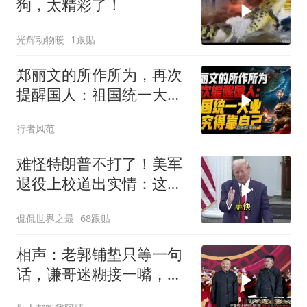
狗，太精彩了！
光辉动物暖
1跟贴
郑丽文的所作所为，再次
提醒国人：祖国统一大
业，终究得靠自己！
行者风范
难怪特朗普不打了！美军
退役上校道出实情：这场
仗美国已经输了
侃侃世界之最
68跟贴
相声：老郭铺垫只等一句
话，谦哥迷糊接一嘴，包
袱瞬间完成升华