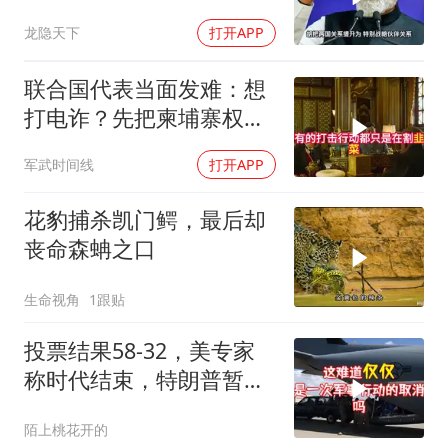
龙隐天下
打开APP
联合国代表当面发难：想
打电诈？先把柬埔寨权贵
的底裤扒了！
军武时间线
打开APP
花豹捕杀凯门鳄，最后却
丧命森蚺之口
生命视角
1跟贴
投票结果58-32，美专家
称时代结束，特朗普暂不
攻伊朗
陌上桃花开的