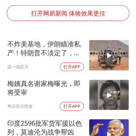
光伏八巨头签署“不低于成本价”倡议
女子被狗舔脚确诊三级暴露 医生回应
打开网易新闻 体验效果更佳
泰国校园枪击事件已致8死30余伤
胡彦斌获《歌手2026》歌王
不炸美基地，伊朗瞄准私
宇树王兴兴被问了360多个问题
产！特朗普不淡定了，被
中医教你一招提升气血
死死捏住七寸
温一壶皎月
打开APP
我国外贸延续良好增长态势
夯实基础开新局
梅姨真名谢家梅曝光，即
将受审
粤语音乐喷泉
打开APP
印度2596批军货军援以色
列，莫迪沦为战争帮凶