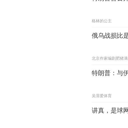
格林的公主
俄乌战损比是
北京作家编剧肥猪满
特朗普：与
吴霶爱体育
讲真，是球