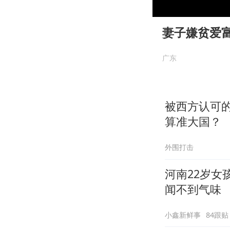
00:00
Play
妻子嫌贫爱
广东
被西方认可
算准大国？
外围打击
河南22岁女
闻不到气味
小鑫新鲜事
84跟贴