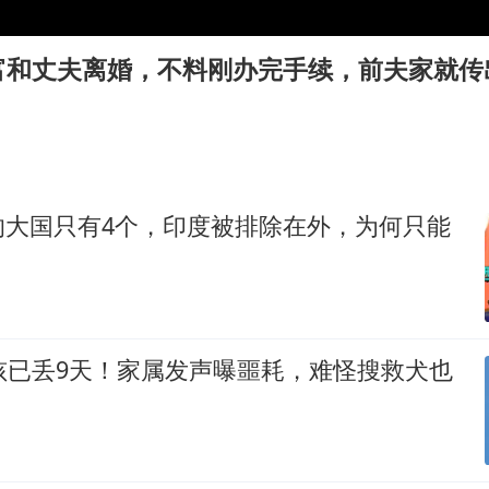
白海豚将正面袭击贯穿浙江
酒店回应车内过夜被收150元
富和丈夫离婚，不料刚办完手续，前夫家就传
杭州全市有序停课
商场现钱学森巨幅海报 负责人回应
36岁男演员成景区NPC后人气爆棚
夏日经济乘“热”而上 消费市场向“新”而行
的大国只有4个，印度被排除在外，为何只能
乐享全民健身 共筑健康中国
孩已丢9天！家属发声曝噩耗，难怪搜救犬也