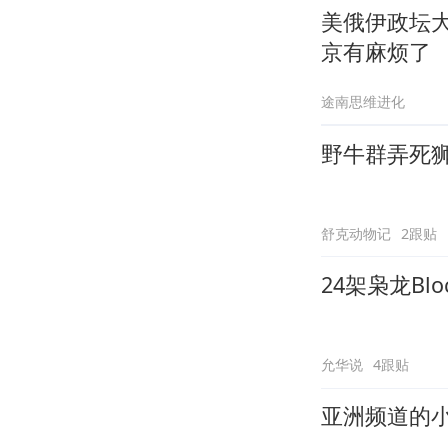
美俄伊政坛
京有麻烦了
途南思维进化
野牛群弄死
舒克动物记
2跟贴
24架枭龙B
允华说
4跟贴
亚洲频道的