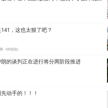
141，这也太狠了吧？
圈
486跟贴
伊朗的谈判正在进行将分两阶段推进
网先动手的！！！