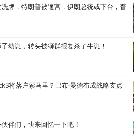
大洗牌，特朗普被逼宫，伊朗总统或下台，普
狮子幼崽，转头被狮群报复杀了牛崽！
lock3将落户索马里？巴布·曼德布成战略支点
小伙伴们，快来回忆一下吧！