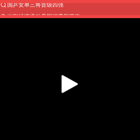
光影经济撬动暑期消费新蓝海
马克·艾伦退出斯诺克中国公开赛
新疆优化调整景区内自驾服务费
上四休三，但降薪1000元，你接受吗？
央视新主播李秋莹孙亚鹏亮相
情侣平潭拍日出坠崖1死1伤
梁家辉：到内地拍戏不是北上是回归
全民健身事业高质量发展
台当局重金为“台独”织“皇帝新衣”
几元成本的AI广告导致千万市值蒸发
老挝国会主席赛宋蓬逝世