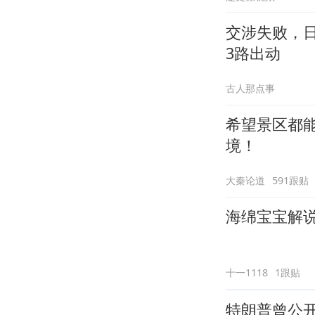
交涉失败，
3路出动
古人那点事
希望景区都
境！
大秦论道
591跟贴
海绵宝宝解说
十一1118
1跟贴
特朗普曾公