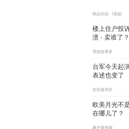
精品街拍
1跟贴
楼上住户投
溃 - 卖谁了
雪姐故事多
台军今天起
表述也变了
笑饮孤鸿非
欧美月光不
在哪儿了？
趣史微视频