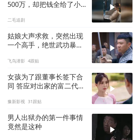
500万，却把钱全给了小
叔子一家！
二毛追剧
姑娘大声求救，突然出现
一个高手，绝世武功暴打
鬼子武士
飞鸟潜影
4跟贴
女孩为了跟董事长签下合
同 答应对出家的富二代展
开追求
豫新影视
31跟贴
男人出狱办的第一件事情
竟然是这种