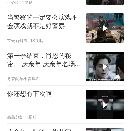
一条剧
1跟贴
当警察的一定要会演戏不
会演戏就不是好警察
左云新鲜事
18跟贴
第一季结束，肖恩的秘
密。 庆余年 庆余年名场
面大赏 陈道
务农翻车小青年21
你还想有下次啊
茜茜剪影
1跟贴