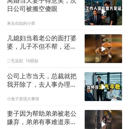
离婚当天妻子得意笑，次
日公司被搬空傻眼
来去自如的小章
儿媳妇当着老公的面打婆
婆，儿子不但不帮，还助
纣为虐！
二毛追剧
16跟贴
公司上市当天，总裁就把
我开除了，去人事办理离
职手续时，
小兔子发现大事情
妻子因为帮助弟弟被老公
嫌弃，弟弟有事难道亲姐