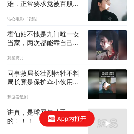
难，正常要求竟被百般推
诿，实在让人忍无可忍 (1)
话心电影
1跟贴
霍仙姑不愧是九门唯一女
当家，两次都能靠自己逆
风翻盘，掌权服众
观星赏月
同事救局长壮烈牺牲不料
局长竟是保护伞小伙用垃
圾桶暴揍局长
梦游爱追剧
讲真，是球网先动手
App内打开
的！！！