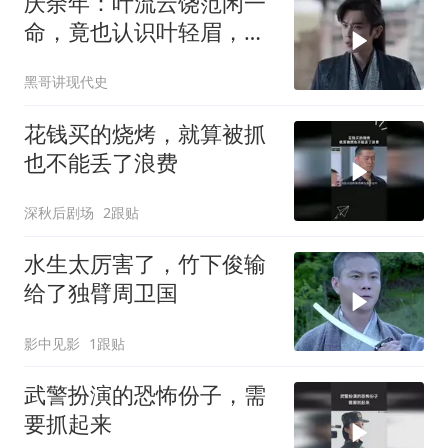
庆余年：叶流云饶范闲一
命，竟也认识叶轻眉，下
秒一句话点醒范闲
黑哥讲现代史
花钱买的烧烤，就算被抓
也不能丢了浪费
深秋后剧场
2跟贴
水生太厉害了，竹下俊输
给了独臂周卫国
影中见影
1跟贴
武警扮演的恐怖份子，需
要抓起来