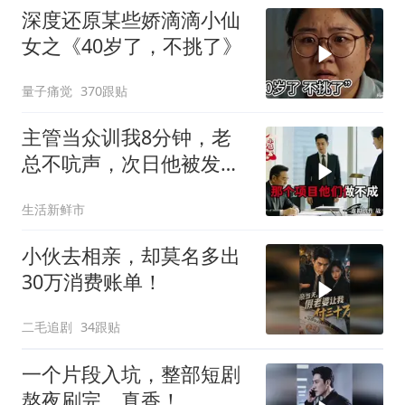
深度还原某些娇滴滴小仙
女之《40岁了，不挑了》
量子痛觉
370跟贴
主管当众训我8分钟，老
总不吭声，次日他被发配
4座郊区仓库
生活新鲜市
小伙去相亲，却莫名多出
30万消费账单！
二毛追剧
34跟贴
一个片段入坑，整部短剧
熬夜刷完，真香！