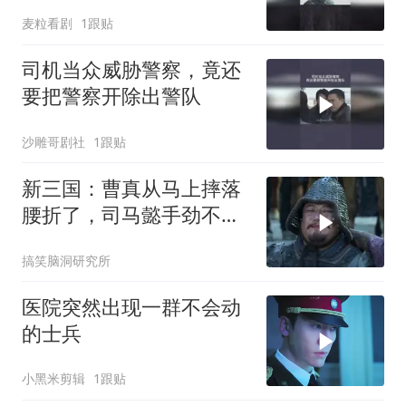
麦粒看剧
1跟贴
司机当众威胁警察，竟还
要把警察开除出警队
沙雕哥剧社
1跟贴
新三国：曹真从马上摔落
腰折了，司马懿手劲不
小，一巴掌下去
搞笑脑洞研究所
医院突然出现一群不会动
的士兵
小黑米剪辑
1跟贴