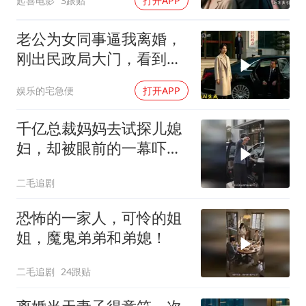
起喜电影
3跟贴
打开APP
老公为女同事逼我离婚，
刚出民政局大门，看到我
上了省长爸爸的专车
娱乐的宅急便
打开APP
千亿总裁妈妈去试探儿媳
妇，却被眼前的一幕吓傻
了！
二毛追剧
恐怖的一家人，可怜的姐
姐，魔鬼弟弟和弟媳！
二毛追剧
24跟贴