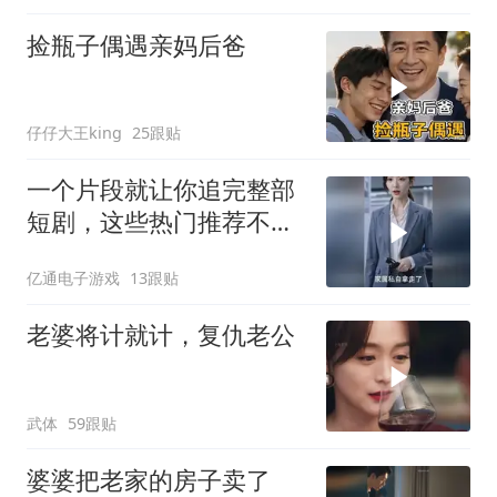
捡瓶子偶遇亲妈后爸
仔仔大王king
25跟贴
一个片段就让你追完整部
短剧，这些热门推荐不容
错过
亿通电子游戏
13跟贴
老婆将计就计，复仇老公
武体
59跟贴
婆婆把老家的房子卖了