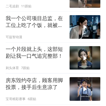
不帮吗？
二毛追剧
11跟贴
我一个公司项目总监，在
工位上吃了个饭，就被新
来的总监针对
可益智动漫
一个片段就上头，这部短
剧让我一口气追完整部！
刺头体育
7跟贴
房东毁约夺店，顾客用脚
投票，接手后生意凉了
宝哥精彩赛事
6跟贴