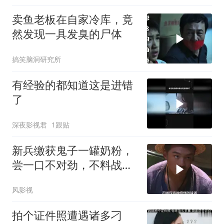
卖鱼老板在自家冷库，竟
然发现一具发臭的尸体
搞笑脑洞研究所
有经验的都知道这是进错
了
深夜影视君
1跟贴
新兵缴获鬼子一罐奶粉，
尝一口不对劲，不料战友
一看竟是鬼子骨灰
风影视
拍个证件照遭遇诸多刁