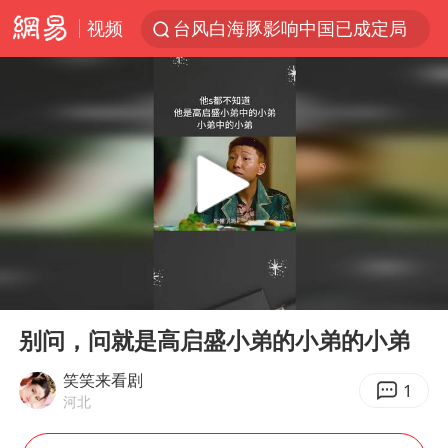
视频
台风白海豚影响中国已成定局
中方回应是否开采太平洋海底稀土资源
外交部发言人就广岛核爆81周年等答记者问
昆明石林火把节
台风白海豚即将进入48小时警戒线
我国编制完成新版全月地质图
胡塞武装袭扰红海航运行动升级
00:00
00:56
郑国霖回应去景区上班被保安拦下
Play
Ent
full
80后女柜员逆袭成4200亿银行副行长
别问，问就是高启盛小弟的小弟的小弟
感觉全东北都在等7号
笑笑来看剧
1
河北
扎哈罗娃批广岛市长不提美国原子弹