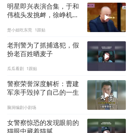
明星即兴表演合集，于和
伟梳头发挑衅，徐峥机智
戴假发梳头引爆
楚小姐吃东莞
1跟贴
老刑警为了抓捕逃犯，假
扮老百姓晒麦子
瓜瓜看剧
1跟贴
警察荣誉深度解析：曹建
军亲手毁掉了自己的一生
脑洞编剧小剧场
女警察惊恐的发现眼前的
猫眼中藏着猫腻