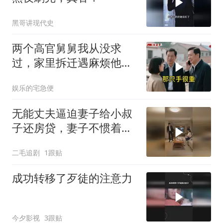
黑哥讲现代史
两个高官舅舅我从没求
过，家里拆迁遇麻烦他们
竟主动来电
娱乐的宅急便
无能丈夫逼迫妻子给小叔
子还房贷，妻子不惯着他
的臭毛病！
二毛追剧
1跟贴
成功转移了歹徒的注意力
今夕影视
3跟贴