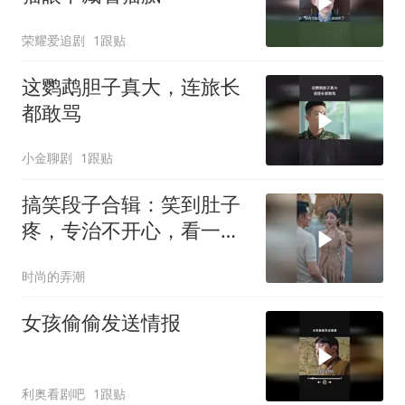
荣耀爱追剧
1跟贴
这鹦鹉胆子真大，连旅长
都敢骂
小金聊剧
1跟贴
搞笑段子合辑：笑到肚子
疼，专治不开心，看一遍
笑一遍！
时尚的弄潮
女孩偷偷发送情报
利奥看剧吧
1跟贴