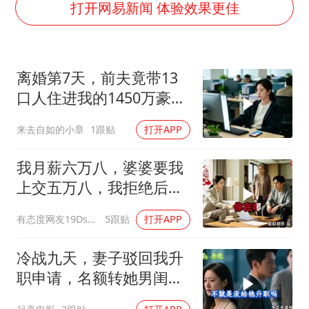
泰国一女公务员妆容引争议 本人回应
打开网易新闻 体验效果更佳
女子利用漏洞0元薅走3000多件家电
把党建设得更加坚强有力
离婚第7天，前夫竟带13
关之琳否认与27岁模特的恋情
口人住进我的1450万豪
多地要求领导干部带头休假
宅，一开门全傻眼
来去自如的小章
1跟贴
打开APP
奋进开新局 实干挑大梁
我月薪六万八，婆婆要我
上交五万八，我拒绝后她
换了门锁，12天后我决意
有态度网友19Dsym
5跟贴
打开APP
离婚
冷战九天，妻子驳回我升
职申请，名额转她男闺
蜜，我转身办妥1件事