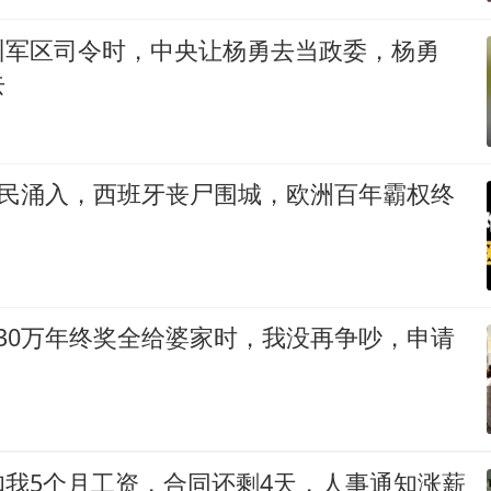
州军区司令时，中央让杨勇去当政委，杨勇
去
难民涌入，西班牙丧尸围城，欧洲百年霸权终
30万年终奖全给婆家时，我没再争吵，申请
扣我5个月工资，合同还剩4天，人事通知涨薪