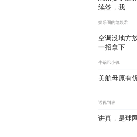
续签，我
娱乐圈的笔娱君
空调没地方
一招拿下
牛锅巴小钒
美航母原有
透视到底
讲真，是球