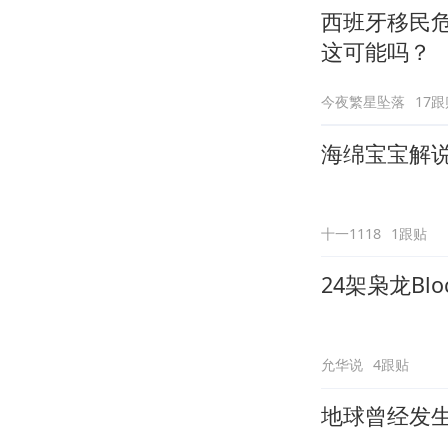
西班牙移民
这可能吗？
今夜繁星坠落
17跟
海绵宝宝解说
十一1118
1跟贴
24架枭龙B
允华说
4跟贴
地球曾经发生