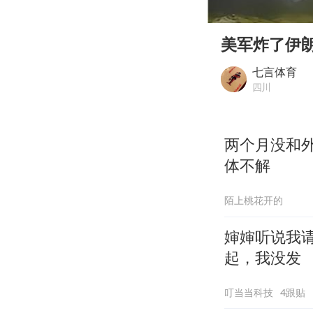
00:00
Play
美军炸了伊朗
七言体育
四川
两个月没和
体不解
陌上桃花开的
婶婶听说我
起，我没发
叮当当科技
4跟贴