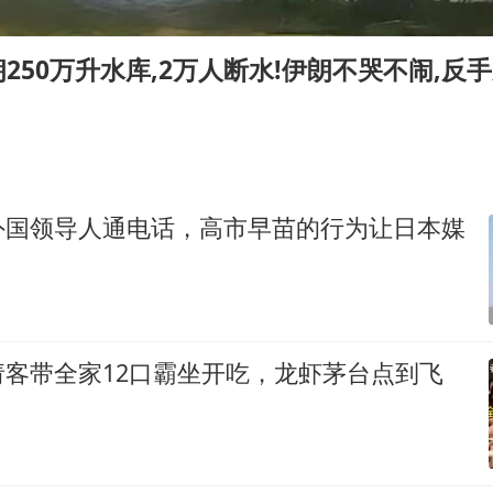
牛津大学一纸声明甩不了锅
香港宏福苑火灾或由烟头引起
250万升水库,2万人断水!伊朗不哭不闹,反手
浙江台州《告全体市民书》
西贝创始人贾国龙押注鲜羊赛道
“不怕六爷挂得多 就怕六爷挂一颗”
董璇小酒窝朵朵为佟丽娅庆生
外国领导人通电话，高市早苗的行为让日本媒
36岁男演员成景区NPC后人气爆棚
人民的健康、体质、幸福一脉相承
请客带全家12口霸坐开吃，龙虾茅台点到飞