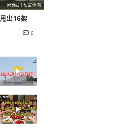
05:51
Enter
fullscreen
甩出16架
0