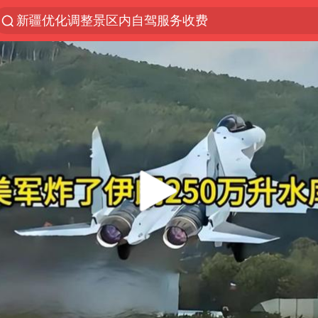
新疆优化调整景区内自驾服务收费
解锁各地夏日限定体验
男童模仿奥特曼从高处跳下致骨折
峰哥 汪海林
河南潜逃10日重大刑案嫌疑人落网
西湖突现狂风暴雨 游客瞬间被浇透
金饰克价一夜涨回1300元
视频丨中国东方电气集团原党组副书记、董事宋致远
梁家辉：到内地拍戏不是北上是回归
白海豚将正面袭击贯穿浙江
酒店回应车内过夜被收150元