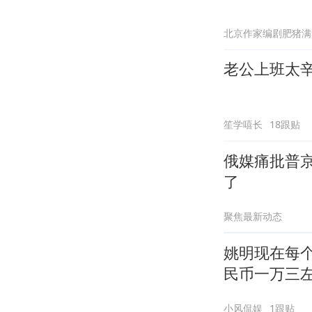
北京作家编剧肥猪满
老公上班太
笙学嘻长
18跟贴
俄媒痛批普
了
聚焦最新动态
姚明现在每个
民币一万三
小风侃娱
1跟贴