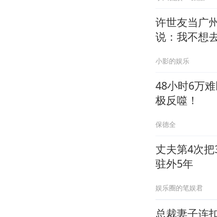
许世友当广
说：我不想
小影的娱乐
48小时6万
极反噬！
保德全
丈夫第4次把
驻外5年
娱乐圈的笔娱君
总裁妻子连