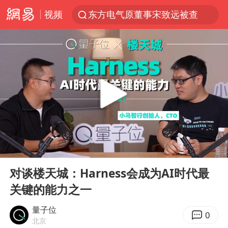
视频
东方电气原董事宋致远被查
浙江台州《告全体市民书》
“China Cool”火了，老外爱上中国避暑游
台风白海豚闭眼浙江上海处于危险半圆
香港宏福苑火灾或由烟头引起
云南一地村民过火把节意外灼伤16人
张本智和：零封向鹏不意外
00:00
1:11:05
泰国初中生饮弹自尽前开了26枪
Play
Ent
full
用AI造出新病毒意味着什么
对谈楼天城：Harness会成为AI时代最
关键的能力之一
今年第二强台风将带来多大影响
浙江最强风雨时段已锁定
量子位
0
北京