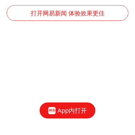
上半年国内居民出游人次34.63亿
女子被狗舔脚确诊三级暴露 医生回应
打开网易新闻 体验效果更佳
多所幼师院校开设养老专业
泰国校园枪击事件已致8死30余伤
老人被城管撞倒后离世亲属质疑记录仪
薛之谦杭州站演唱会取消
必胜客，被正式买断
四川宜宾地震网友称睡觉被摇醒
习近平心系体育强国建设
App内打开