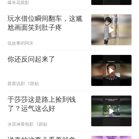
爆米花观影
玩水借位瞬间翻车，这尴
尬画面笑到肚子疼
侃故事的阿庆
你还反问起来了
茵茵说剧
1跟贴
于莎莎这是路上捡到钱
了？运气这么好
冰淇淋看电影
1跟贴