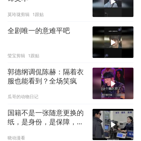
莫玲珑剪辑
1跟贴
全剧唯一的意难平吧
莹宝剪辑
1跟贴
郭德纲调侃陈赫：隔着衣
服也能看到？全场笑疯
瓜哥的动物日记
国籍不是一张随意更换的
纸，是身份，是保障，是
归属！
晓动漫看