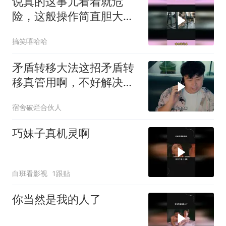
说真的这事儿看着就危
险，这般操作简直胆大包
天，搞笑背后暗藏惊
搞笑嘻哈哈
矛盾转移大法这招矛盾转
移真管用啊，不好解决的
事，瞬间搞掂
宿舍破烂合伙人
巧妹子真机灵啊
白班看影视
1跟贴
你当然是我的人了