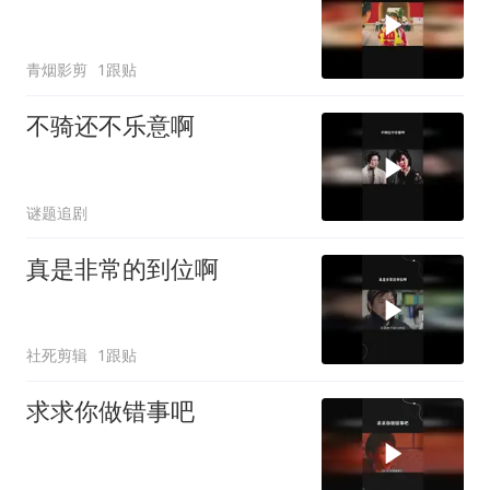
青烟影剪
1跟贴
不骑还不乐意啊
谜题追剧
真是非常的到位啊
社死剪辑
1跟贴
求求你做错事吧