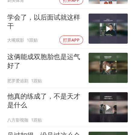
刺头体育
打开APP
学会了，以后面试就这样
干
大嘴观影
1跟贴
打开APP
这俩能成双胞胎也是运气
好了
肥罗爱追剧
1跟贴
他真的练成了，不是天才
是什么
八方影视咖
1跟贴