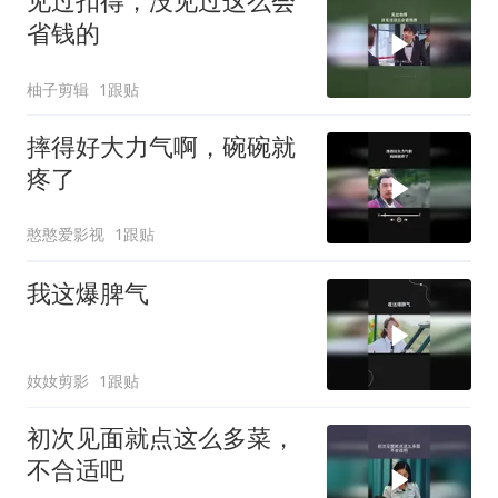
见过扣得，没见过这么会
省钱的
柚子剪辑
1跟贴
摔得好大力气啊，碗碗就
疼了
憨憨爱影视
1跟贴
我这爆脾气
奻奻剪影
1跟贴
初次见面就点这么多菜，
不合适吧