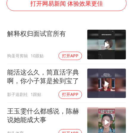
日韩股市高开跳水 SK海力士下挫转跌
打开网易新闻 体验效果更佳
台风白海豚最新路径研判来了
OpenAI为免费用户升级GPT-5.6 Luna
解释权归面试官所有
船舶避风项目停工 多地全力防台风
我国编制完成新版全月地质图
狗圣哥剪辑
10跟贴
打开APP
“深圳地面沉降致车辆损坏”不实
男子结婚8年发现3个女儿均非亲生
能活这么久，简直活字典
奋进开新局 实干挑大梁
啊，你小子算是捡到宝了
影子追剧社
1跟贴
打开APP
王玉雯什么都感说，陈赫
说她能成大事