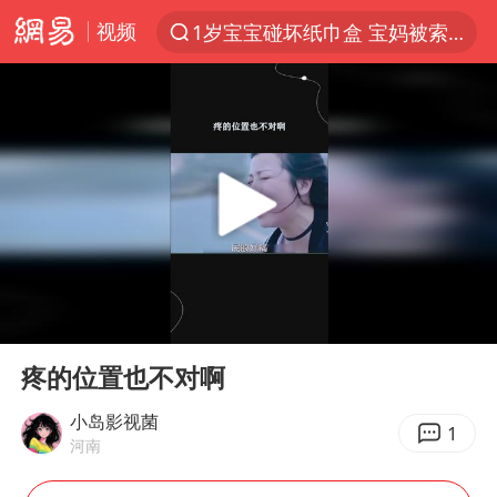
视频
1岁宝宝碰坏纸巾盒 宝妈被索赔924元
以“新”破局 首发经济点亮城市消费活力
Meta被判支付5.67亿美元
台风白海豚逼近 暴雨大暴雨来袭
47岁妈妈突然产女 26岁女儿：很震惊
阿根廷足协发文力挺因凡蒂诺
中国稀土盘中涨停
00:00
00:11
A股开盘：民爆、CPO等概念走强
Play
Ent
full
日本广岛民众举行游行反对政府行径
疼的位置也不对啊
21楼高空抛物嫌疑人被拘留
小岛影视菌
1
河南
男子杀人后逃进深山21年活得像野人