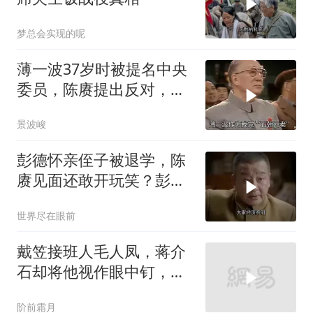
梦总会实现的呢
薄一波37岁时被提名中央
委员，陈赓提出反对，毛
主席：直接转正！
景波峻
彭德怀亲侄子被退学，陈
赓见面还敢开玩笑？彭总
的回应太意外！
世界尽在眼前
戴笠接班人毛人凤，蒋介
石却将他视作眼中钉，两
人为什么会翻脸？
阶前霜月