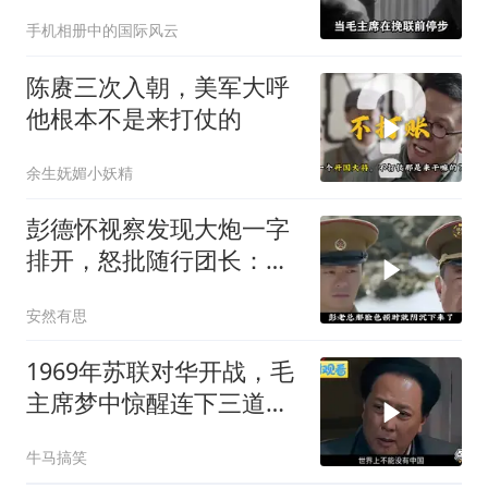
道：这个人来了吗？
手机相册中的国际风云
陈赓三次入朝，美军大呼
他根本不是来打仗的
余生妩媚小妖精
彭德怀视察发现大炮一字
排开，怒批随行团长：你
应受军法处置
安然有思
1969年苏联对华开战，毛
主席梦中惊醒连下三道指
示
牛马搞笑