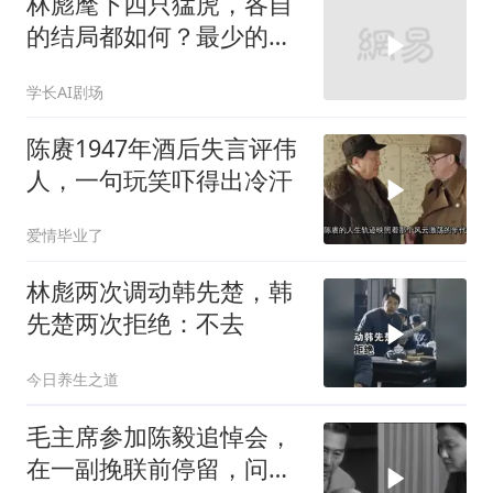
林彪麾下四只猛虎，各自
的结局都如何？最少的都
判16年！
学长AI剧场
陈赓1947年酒后失言评伟
人，一句玩笑吓得出冷汗
爱情毕业了
林彪两次调动韩先楚，韩
先楚两次拒绝：不去
今日养生之道
毛主席参加陈毅追悼会，
在一副挽联前停留，问