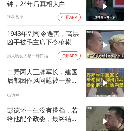
钟，24年后真相大白
误落风尘
打开APP
1943年副司令遇害，高层
凶手被毛主席下令枪毙
男人吻女人是一种口福
打开APP
二野两大王牌军长，建国
后都因作风问题被一撸到
底、开除党籍
街边福
彭德怀一生没有搭档，若
给他配个政委，最终结局
会不会好一些