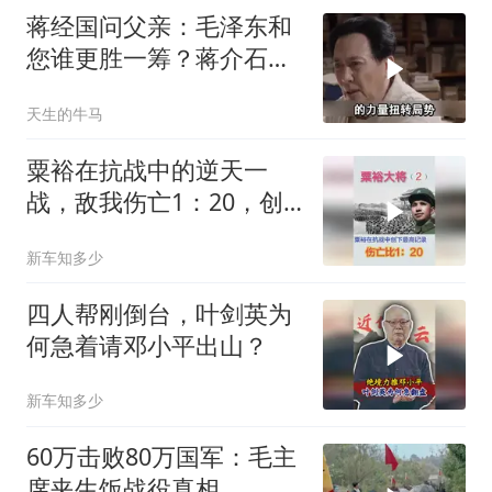
蒋经国问父亲：毛泽东和
您谁更胜一筹？蒋介石给
出了一个回应！
天生的牛马
粟裕在抗战中的逆天一
战，敌我伤亡1：20，创
抗战最高记录
新车知多少
四人帮刚倒台，叶剑英为
何急着请邓小平出山？
新车知多少
60万击败80万国军：毛主
席夹生饭战役真相