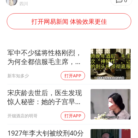
三预警齐发 11个省份有大到暴雨
0
四川
SK海力士回应“或出售重庆工厂”传闻
打开网易新闻 体验效果更佳
大疆错失宇树
周星驰妈妈现身香港首映礼
56岁刘奕君跟13岁女儿合跳
军中不少猛将性格刚烈，
“还不如不放假”
为何全都信服毛主席，这
份大智慧值得感悟
从科技创新看开局起步的时与势
新车知多少
打开APP
宋庆龄去世后，医生发现
惊人秘密：她的子宫早就
没了
开烟酒店的明哥
打开APP
1927年李大钊被绞刑40分