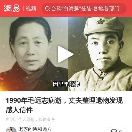
视频
台风“白海豚”登陆 各地各部门全力应对
中央气象台继续发布暴雨橙警
费大厨口号更改 不再宣传小炒肉大王
成都多趟列车临时停运
路虎卫士110 HSE限时降价
我国发现稀散金属独立新矿物——乌斯河锗矿
部分银行上调存款利率
00:00
07:37
演员秦焰去世 曾出演《狂飙》
Play
Ent
full
河南启动防汛四级应急响应
1990年毛远志病逝，丈夫整理遗物发现
感人信件
朱一龙的鼻子怎么了
声明：个人原创，仅供参考
白海豚突然大拐弯 走出罕见路线
老家的诗和远方