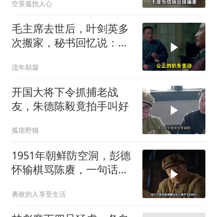
空景孤扰人心
毛主席去世后，叶剑英多
次搬家，秘书回忆说：有
时一晚上能搬三次
流年顛簸
开国大将下令抓捕老战
友，朱德陈毅竟拍手叫好
孤痞野猫
1951年朝鲜防空洞，彭德
怀输棋骂陈赓，一句话逗
笑司令员
勇敢的人享受生活