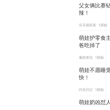
父女俩比赛
辣！
乐天搞笑派
1跟贴
萌娃护零食主打一个讲武
爸吃掉了
蓬勃资讯
1跟贴
萌娃不愿睡
快！
闪光日记
1跟贴
萌娃奶凶怼