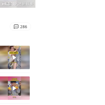
03:13
Enter
fullscreen
286