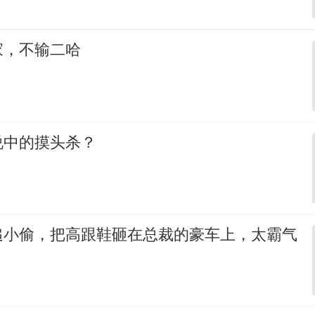
家，不输二哈
说中的摸头杀？
追小偷，把高跟鞋砸在总裁的豪车上，太霸气