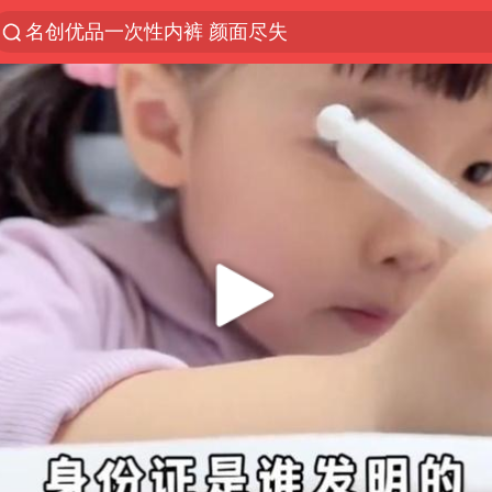
名创优品一次性内裤 颜面尽失
“China Cool”火了，老外爱上中国避暑游
台风白海豚闭眼浙江上海处于危险半圆
香港宏福苑火灾或由烟头引起
四川宜宾市珙县发生3.4级地震
中国父女泰国骑摩托车坠崖1死1伤
网约车司机充电时猝死保险拒赔
周末打虎 宋致远被查
白海豚将正面袭击贯穿浙江
浙江台州《告全体市民书》
多所高校取消艺考