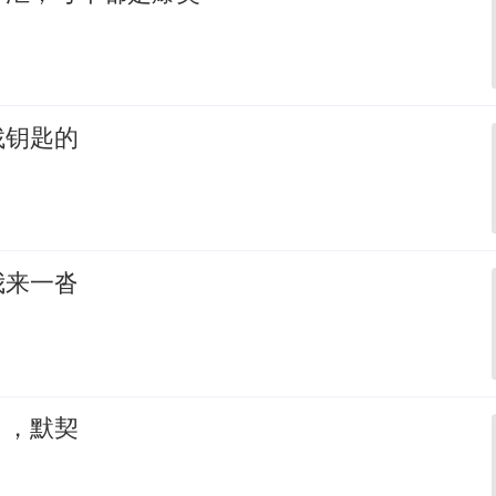
找钥匙的
我来一沓
，，默契