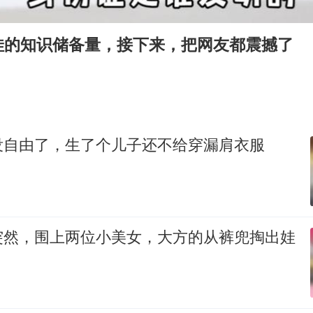
多个明星演唱会取消
上半年国内居民出游人次34.63亿
娃的知识储备量，接下来，把网友都震撼了
刘浩存百花奖开幕式红裙起舞
“南湖号”盾构机下线
陕西柞水泥石流已致2死 仍有1人失联
店主称换“青海拉面”招牌后生意更好
没自由了，生了个儿子还不给穿漏肩衣服
泰国初中生饮弹自尽前开了26枪
习近平心系体育强国建设
突然，围上两位小美女，大方的从裤兜掏出娃