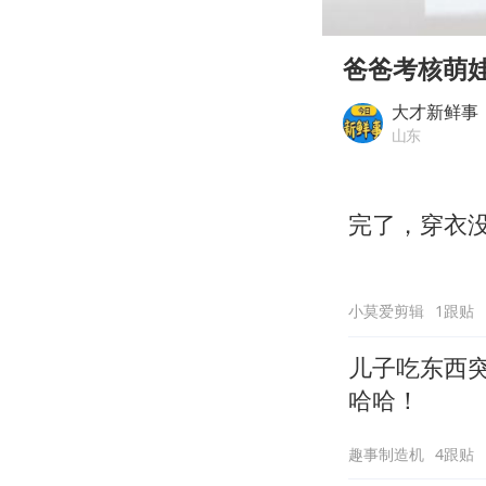
00:00
Play
爸爸考核萌
大才新鲜事
山东
完了，穿衣
小莫爱剪辑
1跟贴
儿子吃东西
哈哈！
趣事制造机
4跟贴