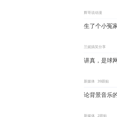
辉哥说动漫
生了个小冤
兰妮搞笑分享
讲真，是球
新媒体
39跟贴
论背景音乐
新媒体
2跟贴