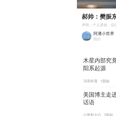
00:00
Play
郝帅：樊振
声明：个人原创，仅
阿潘小世界
四川
木星内部究
阳系起源
冯哥科普
1跟贴
美国博主走
话语
小黑和大白
2跟贴