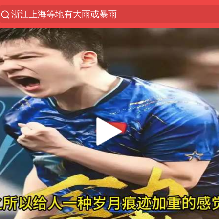
浙江上海等地有大雨或暴雨
解锁各地夏日限定体验
河南潜逃10日重大刑案嫌疑人落网
西湖突现狂风暴雨 游客瞬间被浇透
马克·艾伦退出斯诺克中国公开赛
金饰克价一夜涨回1300元
新疆景区自驾服务费改为按车收费
永和豆浆创始人林炳生去世
视频丨中国东方电气集团原党组副书记、董事宋致远
白海豚将正面袭击贯穿浙江
浙江台州《告全体市民书》