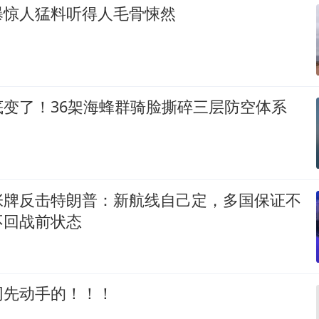
曝惊人猛料听得人毛骨悚然
底变了！36架海蜂群骑脸撕碎三层防空体系
张牌反击特朗普：新航线自己定，多国保证不
不回战前状态
网先动手的！！！