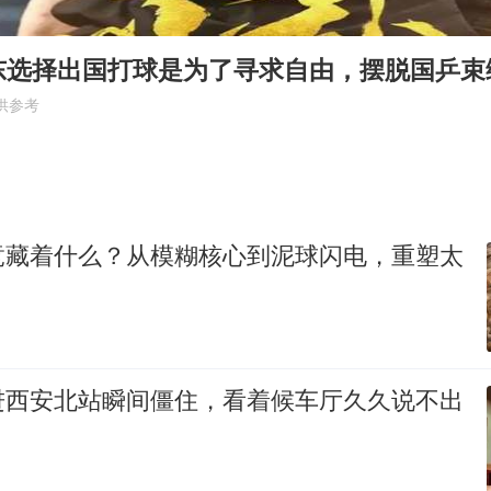
酒店回应车内过夜被收150元
牛津大学一纸声明甩不了锅
东选择出国打球是为了寻求自由，摆脱国乒束
海鲜忘车里4天打开门满车都是蛆
供参考
儿子陪躺平老爹体验外卖员火了
香港宏福苑火灾或由烟头引起
西贝创始人贾国龙押注鲜羊赛道
竟藏着什么？从模糊核心到泥球闪电，重塑太
几元成本 千万市值蒸发
人民的健康、体质、幸福一脉相承
进西安北站瞬间僵住，看着候车厅久久说不出