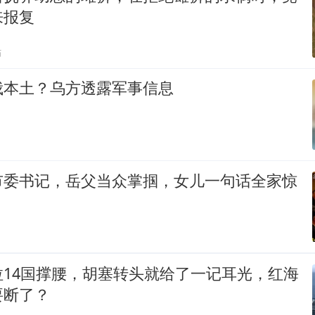
来报复
贴
俄本土？乌方透露军事信息
市委书记，岳父当众掌掴，女儿一句话全家惊
拉14国撑腰，胡塞转头就给了一记耳光，红海
要断了？