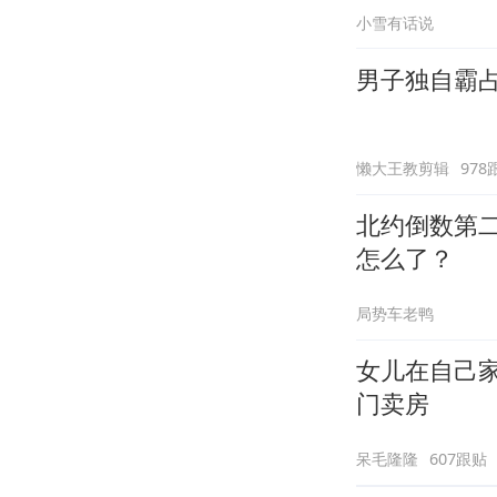
小雪有话说
男子独自霸
懒大王教剪辑
978
北约倒数第
怎么了？
局势车老鸭
女儿在自己
门卖房
呆毛隆隆
607跟贴