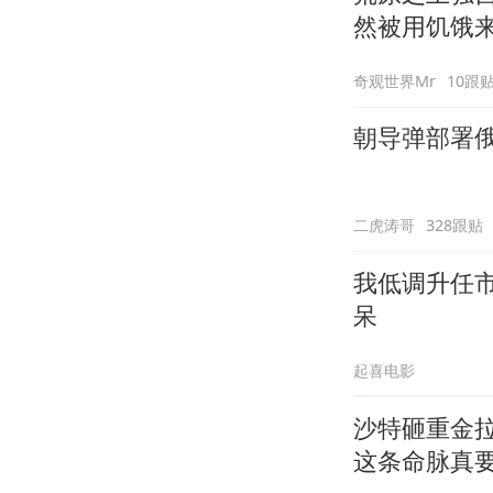
然被用饥饿
奇观世界Mr
10跟
朝导弹部署
二虎涛哥
328跟贴
我低调升任
呆
起喜电影
沙特砸重金
这条命脉真