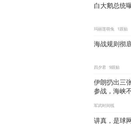
白大鹅总统
玛丽莲萌兔
1跟贴
海战规则彻
四夕君
9跟贴
伊朗扔出三
参战，海峡
军武时间线
讲真，是球