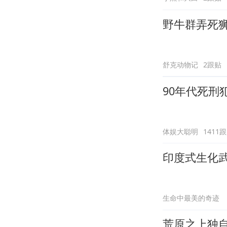
野牛群弄死
舒克动物记
2跟贴
90年代死刑
体娱大聪明
1411
印度式生化
生命中最美的奇迹
荒原之上独