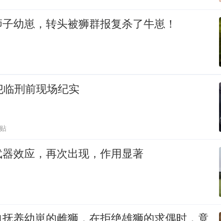
狮子幼崽，转头被狮群报复杀了牛崽！
犯临刑前现场纪实
跟贴
武器效应，再次出现，作用显著
自抚养幼崽的雌狮，在拒绝雄狮的求偶时，竟