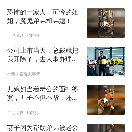
恐怖的一家人，可怜的姐
姐，魔鬼弟弟和弟媳！
二毛追剧
24跟贴
公司上市当天，总裁就把
我开除了，去人事办理离
职手续时，
小兔子发现大事情
儿媳妇当着老公的面打婆
婆，儿子不但不帮，还助
纣为虐！
二毛追剧
16跟贴
妻子因为帮助弟弟被老公