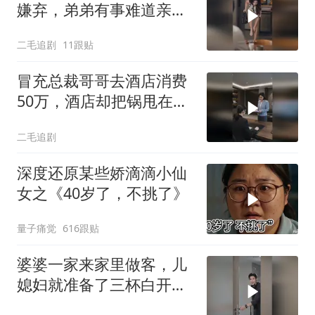
嫌弃，弟弟有事难道亲姐
不帮吗？
二毛追剧
11跟贴
冒充总裁哥哥去酒店消费
50万，酒店却把锅甩在总
裁头上！
二毛追剧
深度还原某些娇滴滴小仙
女之《40岁了，不挑了》
量子痛觉
616跟贴
婆婆一家来家里做客，儿
媳妇就准备了三杯白开
水！