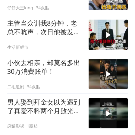
仔仔大王king
34跟贴
主管当众训我8分钟，老
总不吭声，次日他被发配
4座郊区仓库
生活新鲜市
小伙去相亲，却莫名多出
30万消费账单！
二毛追剧
34跟贴
男人娶到拜金女以为遇到
了真爱不料两个月败光所
有家产
疯猫影视
1跟贴