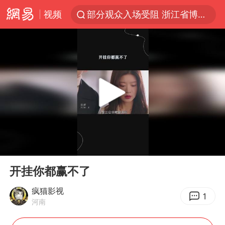
视频
青海拉面告别“兰州拉面”
以“新”破局 首发经济点亮城市消费活力
U17国足三战全胜
青海海西州茫崖市发生3.1级地震
我国编制完成新版全月地质图
台风白海豚登陆地点更新
巡查组提问 工作人员偷用手机查答案
00:00
00:25
看守所辅警收受10万获刑1年
Play
Ent
full
多地要求领导干部带头休假
开挂你都赢不了
台风白海豚进入48小时警戒线
疯猫影视
1
河南
宇树科技发行价格150.80元/股