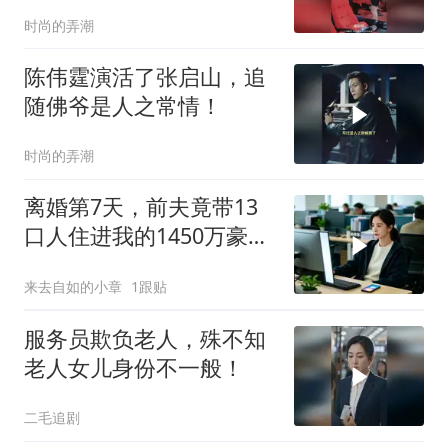
时尚的弄潮
陈伟霆演活了张启山，追
随佛爷是人之常情！
时尚的弄潮
离婚第7天，前夫竟带13
口人住进我的1450万豪
宅，一开门全傻眼
来去自如的小章
1跟贴
服务员欺负老人，殊不知
老人女儿身份不一般！
二毛追剧