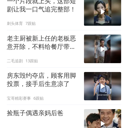
一个片段就上头，这部短
剧让我一口气追完整部！
刺头体育
7跟贴
老主厨被新上任的老板恶
意开除，不料给餐厅带来
巨大灾难！
二毛追剧
13跟贴
房东毁约夺店，顾客用脚
投票，接手后生意凉了
宝哥精彩赛事
6跟贴
捡瓶子偶遇亲妈后爸