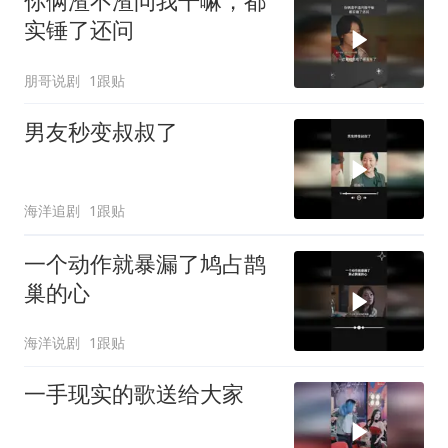
你俩渣不渣问我干嘛，都
实锤了还问
朋哥说剧
1跟贴
男友秒变叔叔了
海洋追剧
1跟贴
一个动作就暴漏了鸠占鹊
巢的心
海洋说剧
1跟贴
一手现实的歌送给大家