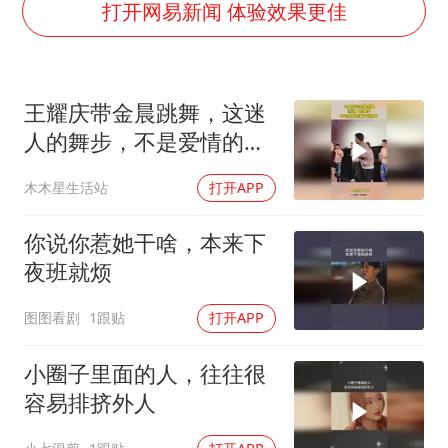
外交部发言人就广岛核爆81周年等答记者问
打开网易新闻 体验效果更佳
佛得角门将亮相智利俱乐部主场
首次证实！“胶球”存在
王耀庆带金晨跳舞，这迷
民警发现救助的拾荒老人是逃犯
人的舞步，不是爱情的骗
中方回应是否在太平洋海底开采稀土
子是傻子！
木木星生活站
打开APP
27岁女子成组织卖淫集团主犯被通缉
法国将禁止“未经同意的电话营销”
你说你惹她干啥，本来下
奋进开新局 实干挑大梁
夜班就烦
图图看剧
1跟贴
打开APP
小圈子里面的人，往往很
容易排挤外人