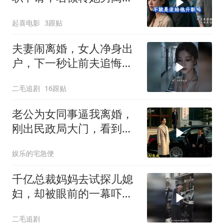
蜜，我转身办妥1件事
起喜电影
3跟贴
夫妻闹离婚，女人净身出
户，下一秒让前夫追悔莫
及！
二毛追剧
16跟贴
老公为女同事逼我离婚，
刚出民政局大门，看到我
上了省长爸爸的专车
娱乐的宅急便
千亿总裁妈妈去试探儿媳
妇，却被眼前的一幕吓傻
了！
二毛追剧