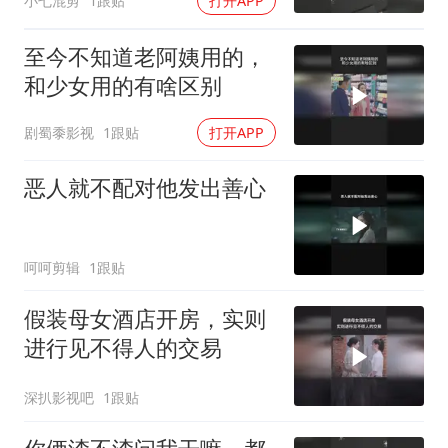
小七混剪
1跟贴
打开APP
至今不知道老阿姨用的，
和少女用的有啥区别
剧蜀黍影视
1跟贴
打开APP
恶人就不配对他发出善心
呵呵剪辑
1跟贴
假装母女酒店开房，实则
进行见不得人的交易
深扒影视吧
1跟贴