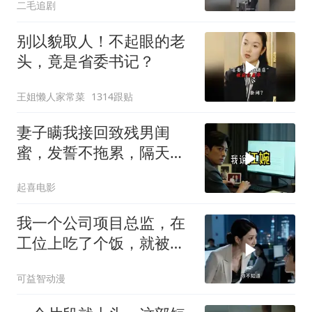
二毛追剧
别以貌取人！不起眼的老
头，竟是省委书记？
王姐懒人家常菜
1314跟贴
妻子瞒我接回致残男闺
蜜，发誓不拖累，隔天我
故作欣喜外派德国
起喜电影
我一个公司项目总监，在
工位上吃了个饭，就被新
来的总监针对
可益智动漫