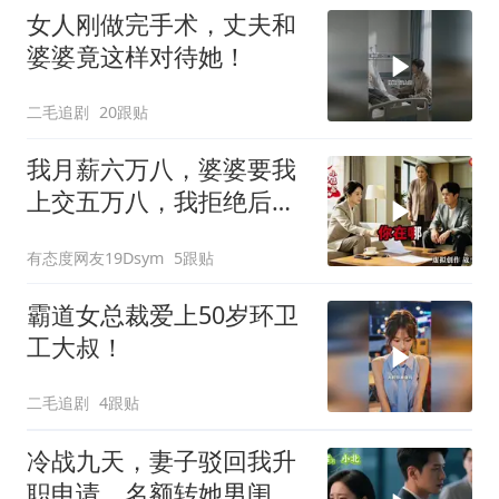
女人刚做完手术，丈夫和
婆婆竟这样对待她！
二毛追剧
20跟贴
我月薪六万八，婆婆要我
上交五万八，我拒绝后她
换了门锁，12天后我决意
有态度网友19Dsym
5跟贴
离婚
霸道女总裁爱上50岁环卫
工大叔！
二毛追剧
4跟贴
冷战九天，妻子驳回我升
职申请，名额转她男闺