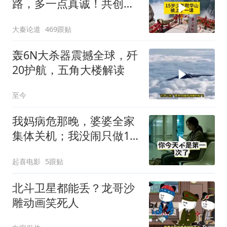
路，多一点真诚！共创良
好旅游环境！
大秦论道
469跟贴
轰6N大杀器震撼全球，歼
20护航，五角大楼解读
至今
我妈病危那晚，婆婆全家
集体关机；我没闹只做1
事，6天后她打来电话：
起喜电影
5跟贴
你是不是疯了？
北斗卫星都能丢？龙哥沙
雕动画笑死人