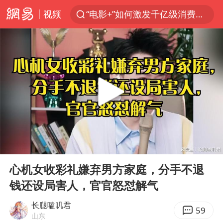
视频
“电影+”如何激发千亿级消费新活力？
泉州市委书记张毅恭被查
台风白海豚已进入24小时警戒线
胜宏科技：股票交易异常波动
“秋天的第一杯奶茶”6岁了
四川宜宾市高县4.9级地震致1人死亡
上海：台风白海豚或将带来龙卷风
00:00
15:32
中巨芯：上半年归母净利润1405.77万元
Play
Ent
full
国乒男单横滨冠军赛全军覆没
心机女收彩礼嫌弃男方家庭，分手不退
钱还设局害人，官官怒怼解气
38岁演员求职万岁山NPC成功
胡彦斌获《歌手2026》歌王
长腿嗑叽君
59
山东