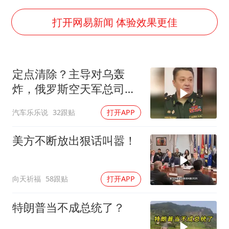
美股存储板块集体大跌
U17国足点球大战淘汰河床晋级决赛
打开网易新闻 体验效果更佳
东航：国内客票提前14天免费退改
日本试射“战斧”导弹，国防部回应
定点清除？主导对乌轰
中国女篮70-67险胜尼日利亚女篮
炸，俄罗斯空天军总司令
名创优品回应女子吐槽内裤质量差
疑在莫斯科最贵餐厅被炸
汽车乐乐说
32跟贴
打开APP
身亡！
夯实基础开新局
美方不断放出狠话叫嚣！
向天祈福
58跟贴
打开APP
特朗普当不成总统了？