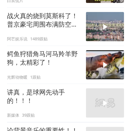
白宸侃片
战火真的烧到莫斯科了！
普京豪宅周围布满防空
塔，大战一触即发2
阿芒娱乐说
1489跟贴
鳄鱼狩猎角马河马羚羊野
狗，太精彩了！
光辉动物暖
1跟贴
讲真，是球网先动手
的！！！
新媒体
39跟贴
论背景音乐的重要性！！