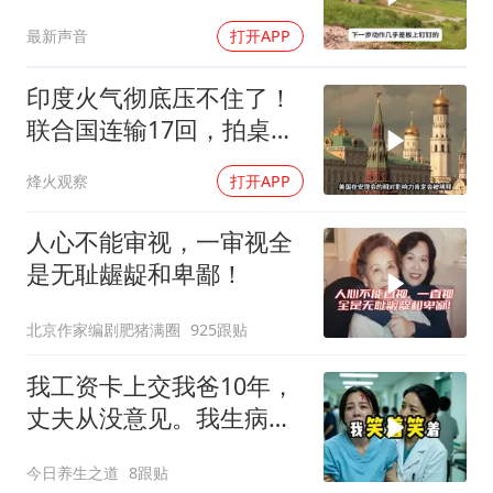
最新声音
打开APP
印度火气彻底压不住了！
联合国连输17回，拍桌子
把五常全数落一遍
烽火观察
打开APP
人心不能审视，一审视全
是无耻龌龊和卑鄙！
北京作家编剧肥猪满圈
925跟贴
我工资卡上交我爸10年，
丈夫从没意见。我生病住
院急需手术费时
今日养生之道
8跟贴