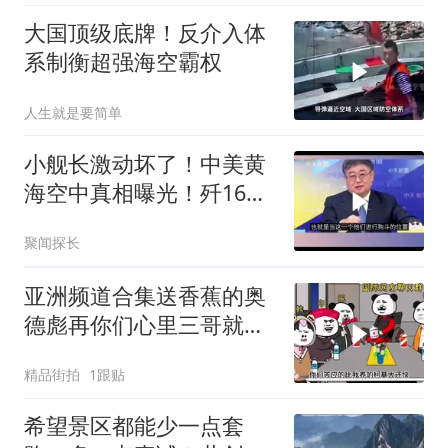
大国顶级底牌！反介入体
系制衡超强海空霸权
人生就是要简单
小舰长激动坏了！中美黄
海空中真相曝光！歼16狗
美军F16！解放军南海绝
聚闻探长
对武力！
亚洲频道合集送香蕉的奥
德彪再你们心里三哥就是
这种人吗
精品街拍
1跟贴
希望景区都能少一点套