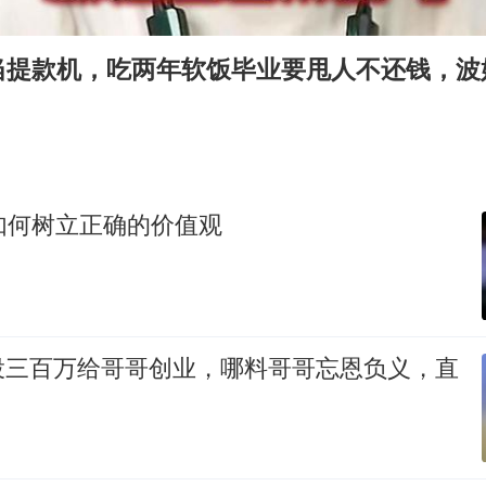
全球首个长时储能一体化产业园量产
河南将重点打击十类新型黑恶犯罪
当提款机，吃两年软饭毕业要甩人不还钱，波
秋天的第一杯奶茶到底有多火
38岁演员求职万岁山NPC成功
我国外贸延续良好增长态势
东航：国内客票提前14天免费退改
 如何树立正确的价值观
欧阳娜娜窦靖童好搭
夯实基础开新局
投三百万给哥哥创业，哪料哥哥忘恩负义，直