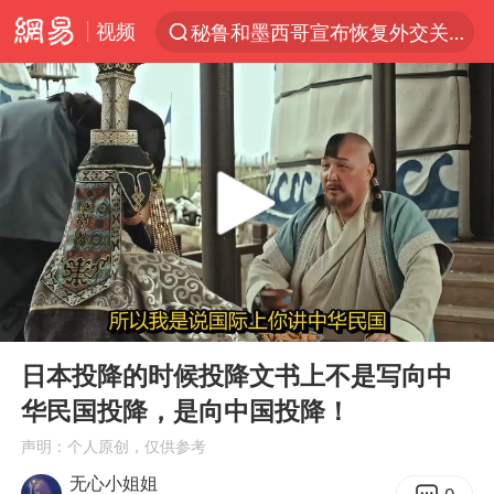
视频
秘鲁和墨西哥宣布恢复外交关系
“电影+”如何激发千亿级消费新活力？
台风白海豚已进入24小时警戒线
老中医：立秋后养心是关键
沙特土耳其巴基斯坦签署共同防务协议
中医教你一招提升气血
四川宜宾市高县4.9级地震致1人死亡
00:00
03:52
胡彦斌韩磊 谁帮谁
Play
Ent
full
台风白海豚或吞并鲸鱼 登陆地点更新
日本投降的时候投降文书上不是写向中
华民国投降，是向中国投降！
全球首个长时储能一体化产业园量产
声明：个人原创，仅供参考
胜宏科技：股票交易异常波动
无心小姐姐