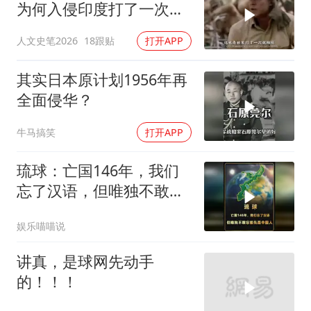
为何入侵印度打了一次就
放弃了？#日本 #印度 #历
人文史笔2026
18跟贴
打开APP
史
其实日本原计划1956年再
全面侵华？
牛马搞笑
打开APP
琉球：亡国146年，我们
忘了汉语，但唯独不敢忘
祖先是中国人
娱乐喵喵说
讲真，是球网先动手
的！！！