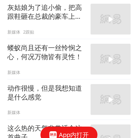
灰姑娘为了追小偷，把高
跟鞋砸在总裁的豪车上，
太霸气了
新媒体
2跟贴
蝼蚁尚且还有一丝怜悯之
心，何况万物皆有灵性！
新媒体
动作很慢，但是我想知道
是什么感觉
新媒体
这么热的天气非常适合这
App内打开
首曲子