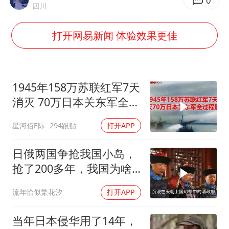
中巨芯：上半年归母净利润1405.77万元
0
四川
欧阳娜娜窦靖童好搭
打开网易新闻 体验效果更佳
中国女篮70-67险胜尼日利亚女篮
国防部：坚决反制任何闹海挑衅图谋
U17国足点球大战淘汰河床晋级决赛
1945年158万苏联红军7天
“今天得有40℃了吧 为啥还不预警”
消灭 70万日本关东军全过
程影像
“新疆阿勒泰八月能滑雪”不实
星河佰E际
294跟贴
打开APP
夯实基础开新局
日俄两国争抢我国小岛，
抢了200多年，我国为啥
默不作声？
流年恰似繁花汐
打开APP
当年日本侵华用了14年，