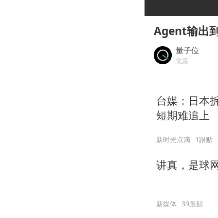
00:00
Play
Agent输
量子位
北京
台媒：日本
短期难追上
新时光点滴
1跟贴
讲真，是球
新媒体
39跟贴