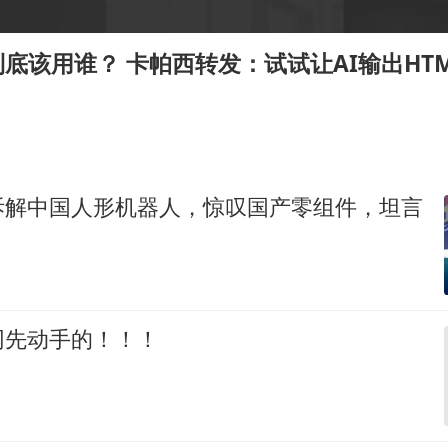
上半年国内居民出游人次34.63亿
刘浩存百花奖开幕式红裙起舞
出到底该用谁？ 卡帕西转发：试试让AI输出HT
张本智和：零封向鹏不意外
泰国初中生饮弹自尽前开了26枪
多个明星演唱会取消
店主称换“青海拉面”招牌后生意更好
拆解中国人形机器人，惊叹国产零组件，坦言
万岁山接盘烂尾恒大文旅城
习近平心系体育强国建设
网先动手的！！！