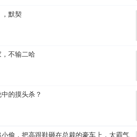
，，默契
家，不输二哈
说中的摸头杀？
追小偷，把高跟鞋砸在总裁的豪车上，太霸气