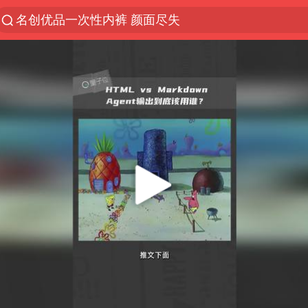
名创优品一次性内裤 颜面尽失
解锁各地夏日限定体验
台风白海豚闭眼浙江上海处于危险半圆
伊斯兰版北约来了吗
四川宜宾市珙县发生3.4级地震
香港宏福苑火灾或由烟头引起
中国父女泰国骑摩托车坠崖1死1伤
网约车司机充电时猝死保险拒赔
白海豚将正面袭击贯穿浙江
周末打虎 宋致远被查
浙江台州《告全体市民书》