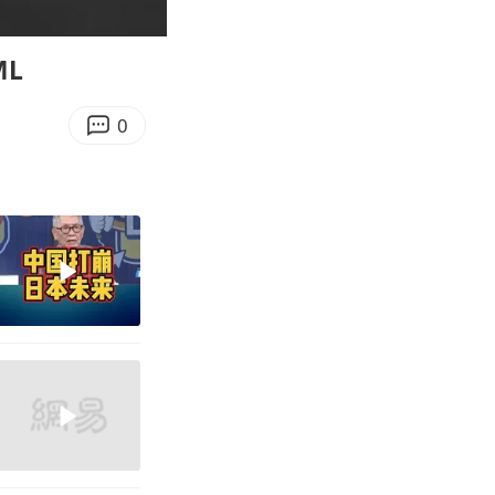
01:28
Enter
fullscreen
ML
0