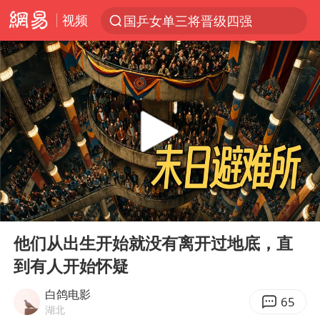
视频
国乒女单三将晋级四强
光影经济撬动暑期消费新蓝海
陈思诚零点晒照为佟丽娅庆生
郑丽文：台湾从来没有“独立”过
央视新主播李秋莹孙亚鹏亮相
几元成本的AI广告导致千万市值蒸发
情侣平潭拍日出坠崖1死1伤
00:00
05:32
老挝国会主席赛宋蓬逝世
Play
Ent
full
茅台部分直营店飞天茅台提价
他们从出生开始就没有离开过地底，直
到有人开始怀疑
白海豚将正面袭击贯穿浙江
酒店回应车内过夜被收150元
白鸽电影
65
湖北