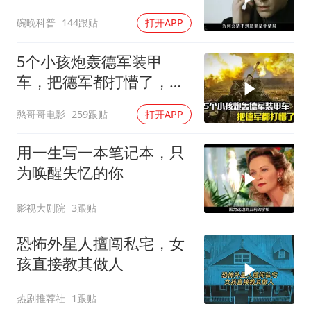
碗晚科普
144跟贴
打开APP
5个小孩炮轰德军装甲
车，把德军都打懵了，战
争片
憨哥哥电影
259跟贴
打开APP
用一生写一本笔记本，只
为唤醒失忆的你
影视大剧院
3跟贴
恐怖外星人擅闯私宅，女
孩直接教其做人
热剧推荐社
1跟贴