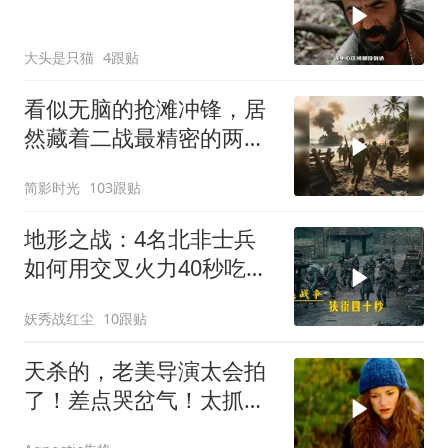
大头是只猫
4跟贴
看似无脑的抢滩冲锋，居
然藏着二战最精密的两栖
登陆作战体系
简影时光
103跟贴
地形之战：4名北非士兵
如何用交叉火力40秒吃掉
16名德军？
妖秀战红尘
10跟贴
天杀的，老美导演太会拍
了！差点哭岔气！太抓心
了！看一次哭一次