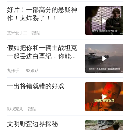
好片！一部高分的悬疑神
作！太炸裂了！！
艾米爱手工
1跟贴
假如把你和一辆主战坦克
一起丢进白垩纪，你能统
治这个时代吗？
九妹手工
98跟贴
一出将错就错的好戏
影视宠儿
1跟贴
文明野蛮边界探秘