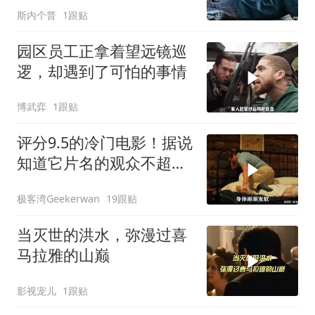
斯内个普
1跟贴
园区员工正拿着望远镜巡
逻，却遇到了可怕的事情
博武弈
1跟贴
评分9.5的冷门电影！据说
知道它片名的观众不超过
百分之十！
极客湾Geekerwan
19跟贴
当灭世的洪水，弥漫过喜
马拉雅的山巅
影视宠儿
1跟贴