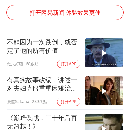
黄金牛市回来了吗
酒店花洒现排泄物住客索赔遭拒
打开网易新闻 体验效果更佳
杭州全市有序停课
夏日经济乘“热”而上 消费市场向“新”而行
不能因为一次跌倒，就否
36岁男演员成景区NPC后人气爆棚
定了他的所有价值
新疆优化调整景区内自驾服务费
做只好猹
68跟贴
打开APP
全民健身事业高质量发展
乐享全民健身 共筑健康中国
有真实故事改编，讲述一
对夫妇克服重重困难治疗
自闭症孩子的故事
鹿鲨Sakana
289跟贴
打开APP
《巅峰谍战，二十年后再
无超越！》