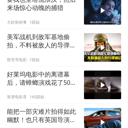
来场惊心动魄的捕猎
大財新鲜事
1跟贴
美军战机到敌军基地偷
拍，不料被敌人的导弹锁
定，战争片
憨哥哥电影
1跟贴
好莱坞电影中的离谱幕
后，请蟑螂演戏花了50万
美元
靠谱电影君
145跟贴
能把一部灾难片拍得如此
幽默！也只有英国导演才
能做到吧！