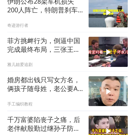
伊朗公布28架军机损失
200人阵亡，特朗普刹车
真相曝光
奇迹游行者
菲方挑衅行为，倒逼中国
完成最终布局，三张王牌
现身黄岩岛
雅儿姐爱追剧
婚房都出钱只写女方名，
俩孩子随母姓，老公要AA
制？七公句句扎心
手工编织教程
千万富婆陷丧子之痛，后
老伴献殷勤过继孙子防绝