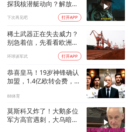
探我核潜艇动向？解放军
导弹剑指日军基地
下次再见吧
打开APP
稀土武器正在失去威力？
别急着信，先看看欧洲军
工现在急成啥样了
环球谈军武
打开APP
恭喜皇马！19岁神锋确认
加盟，1.4亿欧转会费，维
尼修斯留队
88体育
莫斯科又炸了！大鹅多位
军方高官遇刺，大乌暗杀
方向已曝光？