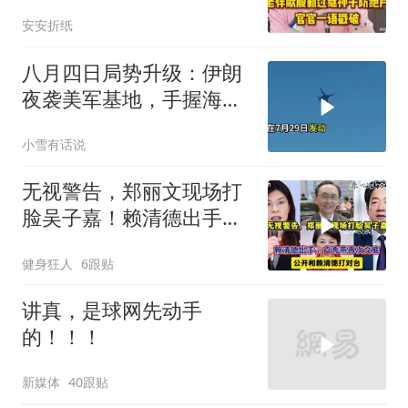
户，官官一语戳破
安安折纸
八月四日局势升级：伊朗
夜袭美军基地，手握海峡
筹码提出3000亿诉求
小雪有话说
无视警告，郑丽文现场打
脸吴子嘉！赖清德出手，
卢秀燕再次交底
健身狂人
6跟贴
讲真，是球网先动手
的！！！
新媒体
40跟贴