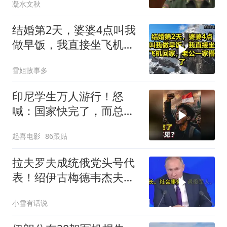
凝水文秋
结婚第2天，婆婆4点叫我
做早饭，我直接坐飞机回
家，老公一家懵了！
雪姐故事多
印尼学生万人游行！怒
喊：国家快完了，而总统
却装看不见？
起喜电影
86跟贴
拉夫罗夫成统俄党头号代
表！绍伊古梅德韦杰夫双
双出局，普京这步棋你看
小雪有话说
懂了吗