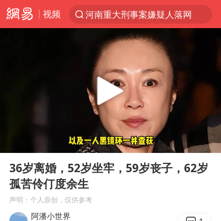
视频
河南重大刑事案嫌疑人落网
解锁各地夏日限定体验
西湖突现狂风暴雨 游客瞬间被浇透
金饰克价一夜涨回1300元
新疆景区自驾服务费改为按车收费
视频丨中国东方电气集团原党组副书记、董事宋致远被查
梁家辉：到内地拍戏不是北上是回归
00:00
10:04
白海豚将正面袭击贯穿浙江
Play
Ent
full
酒店回应车内过夜被收150元
36岁离婚，52岁坐牢，59岁丧子，62岁
孤苦伶仃度余生
几元成本 千万市值蒸发
声明：个人原创，仅供参考
牛津大学一纸声明甩不了锅
阿潘小世界