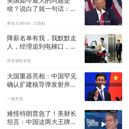
美国如今最大的问题是
啥？说白了就一句话：战
略连贯性太差！
希奈儿White
27跟贴
降薪名单有我，我默默走
人，经理追到电梯口，见
我坐上保时捷愣住
苏有朋影音馆
大国重器亮相：中国罕见
确认扩建核导弹发射井铸
就“战略底牌”
一窥究竟
难怪特朗普急了！美财长
坦言：中国这两大王牌，