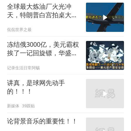
全球最大炼油厂火光冲
天，特朗普白宫拍桌大
骂，伊朗主动出击把美军
侃侃世界之最
拖进泥潭
冻结俄3000亿，美元霸权
挨了一记回旋镖，华盛顿
承认这步棋走错了
记录生活日常阿蜴
讲真，是球网先动手
的！！！
新媒体
39跟贴
论背景音乐的重要性！！