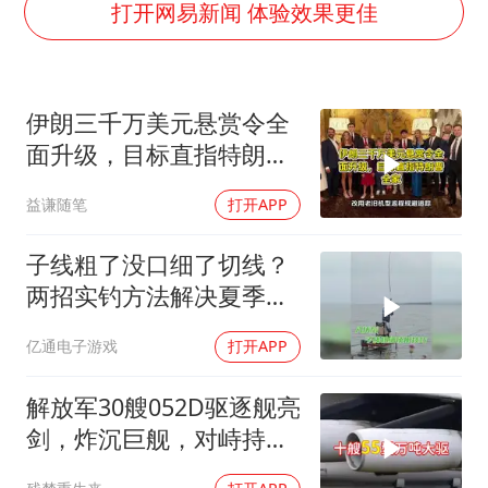
13岁少年白天写作业晚上夜市炒粉
打开网易新闻 体验效果更佳
中方公布5项对美反制措施
外交部回应日本将中国列为最大挑战
伊朗三千万美元悬赏令全
被妻子举报丈夫与情人一审获刑1年
面升级，目标直指特朗普
“中国游”持续带火“中国购”
全家
益谦随笔
打开APP
你常吃的兰州拉面要改名了
张家界中心汽车站候车厅漏水如瀑布
子线粗了没口细了切线？
坚持党全面领导和党中央集中统一领导
两招实钓方法解决夏季难
题
亿通电子游戏
打开APP
解放军30艘052D驱逐舰亮
剑，炸沉巨舰，对峙持续
升级