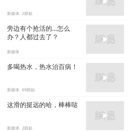
新媒体
2跟贴
旁边有个抢活的…怎么
办？人都过去了？
新媒体
多喝热水，热水治百病！
新媒体
69跟贴
这滑的挺远的哈，棒棒哒
新媒体
2跟贴