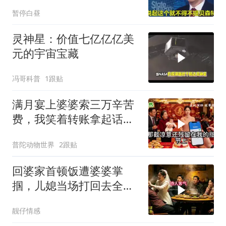
彻底锁死美国咽喉
暂停白昼
灵神星：价值七亿亿亿美
元的宇宙宝藏
冯哥科普
1跟贴
满月宴上婆婆索三万辛苦
费，我笑着转账拿起话筒
宣布两件事
普陀动物世界
2跟贴
回婆家首顿饭遭婆婆掌
掴，儿媳当场打回去全家
惊呆
靓仔情感