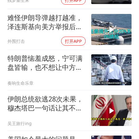
残梦重生来
打开APP
难怪伊朗导弹越打越准，
泽连斯基向美方举报后，
特朗普宣布不打了
外围打击
打开APP
特朗普恼羞成怒，宁可满
盘皆输，也不想让中方供
应链做成一件大事
奏响生命乐章
伊朗总统欲逃28次未果，
穆杰塔巴一句话让其不敢
再提
吴王旅行ing