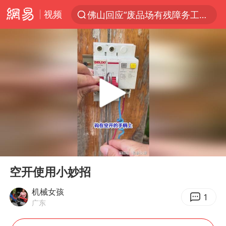
视频
佛山回应“废品场有残障务工人员”
服务提质，内需扩容有保障
李亚鹏向地铁吐血女孩捐99999元
美股收盘：道指再创历史新高
41岁女子为鼓励女儿考上985研究生
人贩子“梅姨”真名谢家梅
“老头乐”悬挂“蒙H好几个8”上路
00:00
00:13
河南：领导干部要带头休假
Play
Ent
full
被一条街帮助的“煎饼叔叔”去世
空开使用小妙招
香港乐坛著名填词人黎彼得去世
机械女孩
1
广东
男子出狱前8天被改判死缓