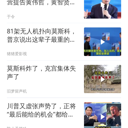
营提告黄伟哲，黄智贤不
装了？
于令
81架无人机扑向莫斯科，
普京说出这辈子最重的一
句话
猪猪爱影视
莫斯科炸了，克宫集体失
声了
旧梦留声机
川普又虚张声势了，正将
“最后能给的机会”都给伊
朗！台媒点评