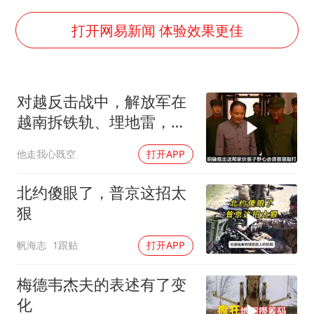
四川宜宾市高县发生4.9级地震
女子开一天一夜空调后二氧化碳中毒
打开网易新闻 体验效果更佳
男子杀人后逃进深山21年活得像野人
985博士后被曝在妻子孕期出轨后续
对越反击战中，解放军在
“空调24小时开着更省电”不实
越南拆铁轨、埋地雷，是
粉笔教育发布“自曝式”公开信
真的吗？
他走我心既空
打开APP
OpenAI为免费用户升级GPT-5.6 Luna
如何把百年大党建设得更加坚强有力？
北约傻眼了，普京这招太
狠
帆海志
1跟贴
打开APP
梅德韦杰夫的表述有了变
化