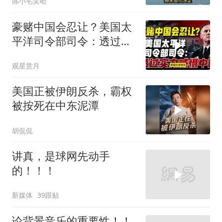
陈小毛笑哈
豪赌中国会忍让？美国太
平洋司令部司令：透过实
力威慑中国
观星赏月
美国正被伊朗反杀，霸权
被按死在中东泥潭
胡侃侃
讲真，是球网先动手
的！！！
新媒体
39跟贴
论背景音乐的重要性！！