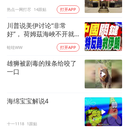
热点一网打尽
14跟贴
打开APP
川普说美伊讨论“非常
好”， 荷姆茲海峽不开就
出重拳｜帅化民.孙大千.
蛙哇WW
打开APP
谢寒冰｜辣晚报20260805
雄狮被剧毒的辣条给咬了
一口
海绵宝宝解说4
十一1118
1跟贴