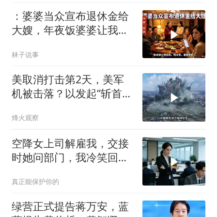
：婆婆当众宣布退休金给
大嫂，年夜饭婆婆让我结
账，我冷笑，婆婆傻眼
林子说事
美取消打击第2天，美军
机被击落？以发起“斩首行
动”
烽火观察
空降女上司解雇我，交接
时她问部门，我冷笑回
答：明天
真正能保护你的
绿营正式提告蒋万安，蓝