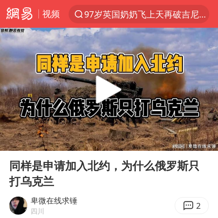
视频
97岁英国奶奶飞上天再破吉尼斯纪录
夜幕落下 运动上场
汪峰阻止14岁女儿买大牌
泸溪河：桃酥吃出金属牙冠视频不实
27岁女子组织卖淫集团被悬赏通缉
立秋的仪式感
泰国校园枪击案死亡人数升至7人
00:00
10:30
改名后的“青海拉面”店
Play
Ent
full
台军“汉光秀”开场闹剧多
同样是申请加入北约，为什么俄罗斯只
打乌克兰
公司“上四休三”但要降薪1000元
泰高官回应中国人在泰遭歧视：全面调查
卑微在线求锤
2
四川