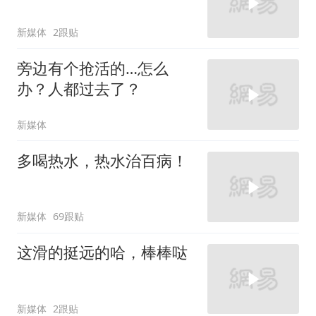
新媒体
2跟贴
旁边有个抢活的…怎么
办？人都过去了？
新媒体
多喝热水，热水治百病！
新媒体
69跟贴
这滑的挺远的哈，棒棒哒
新媒体
2跟贴