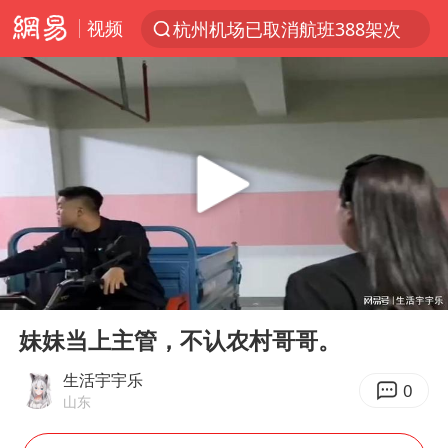
视频
杭州机场已取消航班388架次
上半年我国经营主体结构持续优化
上海暴雨红色预警
《披荆斩棘2026》阵容官宣
白海豚北上或致京津冀暴雨
国足U17与阿森纳决赛取消 并列冠军
上海有出现龙卷潜势
00:00
08:15
王艺迪无缘横滨赛决赛
Play
Ent
full
上门女婿出轨女邻居多年被判重婚罪
妹妹当上主管，不认农村哥哥。
女子发现前夫婚内与第三者育子
生活宇宇乐
0
山东
以军士兵把枪口对准中国记者