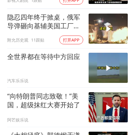
影视大剧院
1跟贴
打开APP
隐忍四年终于掀桌，俄军
导弹砸向基辅美国工厂，
背后这步棋太狠了
附允历史观
11跟贴
打开APP
全世界都在等待中方回应
汽车乐乐说
“向特朗普同志致敬！”美
国，超级抹红大赛开始了
阿芒娱乐说