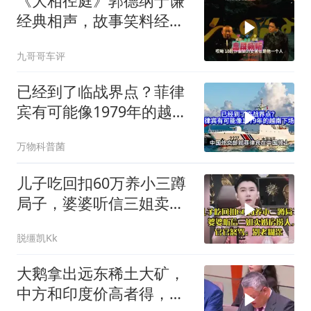
《大相径庭》郭德纲于谦
经典相声，故事笑料经典
不断！
九哥哥车评
已经到了临战界点？菲律
宾有可能像1979年的越南
下场吗？
万物科普菌
儿子吃回扣60万养小三蹲
局子，婆婆听信三姐卖婚
房捞人，官官怒骂
脱缰凯Kk
大鹅拿出远东稀土大矿，
中方和印度价高者得，背