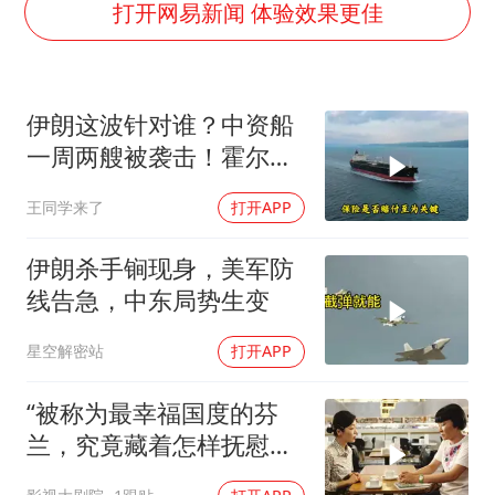
王艺迪2-4不敌张本美和止步4强
打开网易新闻 体验效果更佳
泰国：高度重视中国游客旅游体验
2025年小学教师减少13.19万
伊朗这波针对谁？中资船
韩军前线部队连曝丑闻
一周两艘被袭击！霍尔木
上海大部迎大暴雨
兹海峡的“安全走廊”神话
王同学来了
打开APP
《龙餐馆》 冲奖
彻底破灭！
笔试第一被劝弃考涉事副校长被撤职
伊朗杀手锏现身，美军防
奋力开创中国式现代化建设新局面
线告急，中东局势生变
星空解密站
打开APP
“被称为最幸福国度的芬
兰，究竟藏着怎样抚慰人
心的烟火气