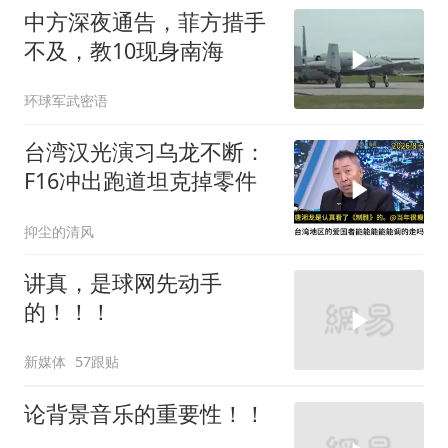
中方深夜通告，菲方措手
不及，教10现身南海
环球军武密语
台湾汉光演习乌龙不断：
F16冲出跑道坦克掉零件
抑尘的清风
讲真，是球网先动手
的！！！
新媒体
57跟贴
论背景音乐的重要性！！