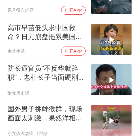
风月得自难寻
打开APP
高市早苗低头求中国救
命？日元崩盘拖累美国下
水！川普也坐不住了
鬼菜生活
打开APP
防长逼官员“不反华就辞
职”，老杜长子当面硬刚：
你凭什么？
附允历史观
国外男子挑衅猴群，现场
画面太刺激，果然洋相还
得洋人出！
小女孩没烦恼
1跟贴