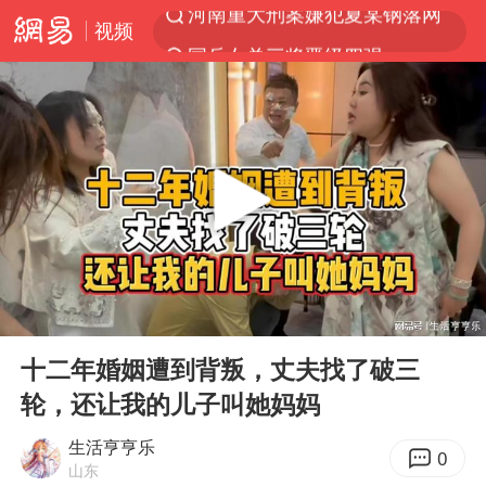
视频
国乒女单三将晋级四强
光影经济撬动暑期消费新蓝海
马克·艾伦退出斯诺克中国公开赛
微信又有新功能，你可以“撤回”你的撤回了！
新疆优化调整景区内自驾服务费
上四休三，但降薪1000元，你接受吗？
情侣平潭拍日出坠崖1死1伤
00:00
05:35
夏日经济乘“热”而上 消费市场向“新”而行
Play
Ent
full
白海豚将正面袭击贯穿浙江
十二年婚姻遭到背叛，丈夫找了破三
轮，还让我的儿子叫她妈妈
酒店回应车内过夜被收150元
黄金牛市回来了吗
生活亨亨乐
0
山东