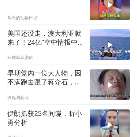
瓜哥的动物日记
美国还没走，澳大利亚就
来了！24亿“空中情报中
心”刚到手就杀入南海
环球军武密语
早期党内一位大人物，因
不满跑去跟了蒋介石，不
料晚年竟悲惨死
玫瑰与花海
伊朗抓获25名间谍，听小
勇分析