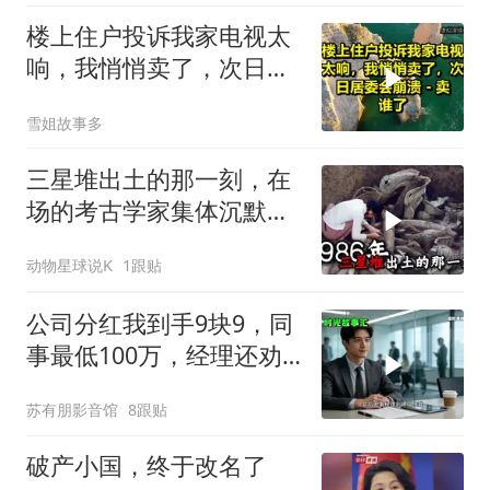
楼上住户投诉我家电视太
响，我悄悄卖了，次日居
委会崩溃 - 卖谁了？
雪姐故事多
三星堆出土的那一刻，在
场的考古学家集体沉默
了，颠覆所有人的认知
动物星球说K
1跟贴
公司分红我到手9块9，同
事最低100万，经理还劝
我续签，我笑了：不签了
苏有朋影音馆
8跟贴
破产小国，终于改名了