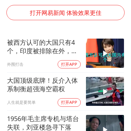
酒店花洒现排泄物住客索赔遭拒
杭州全市有序停课
打开网易新闻 体验效果更佳
36岁男演员成景区NPC后人气爆棚
全民健身事业高质量发展
被西方认可的大国只有4
台当局重金为“台独”织“皇帝新衣”
个，印度被排除在外，为
几元成本的AI广告导致千万市值蒸发
何只能算准大国？
外围打击
打开APP
老挝国会主席赛宋蓬逝世
乐享全民健身 共筑健康中国
大国顶级底牌！反介入体
系制衡超强海空霸权
人生就是要简单
打开APP
1956年毛主席专机与塔台
失联，刘亚楼急寻下落