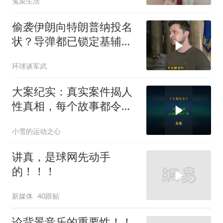
鬼菜生活
偷袭伊朗向特朗普纳投名
状？导弹都已锁定基辅才
火速道歉，泽连斯基这场
环球谈军武
豪赌到底有多疯？
大案纪实：真实案件揭人
性真相，每个故事都令人
震撼
小雪的运动之心
讲真，是球网先动手
的！！！
新媒体
40跟贴
论背景音乐的重要性！！