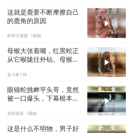
这就是鹿要不断摩擦自己
的鹿角的原因
科学大搜索
1跟贴
母猴大张着嘴，红黑蛇正
从它喉咙往外钻。母猴表
情痛苦，双手掐着
金小鱼128
眼镜蛇挑衅平头哥，竟然
被一口爆头，下幕根本不
敢看
贞吟搞笑
1跟贴
这是什么不明物，男子好