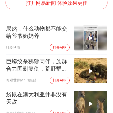
男子杀人后逃进深山21年活得像野人
打开网易新闻 体验效果更佳
立秋的仪式感
公司“上四休三”但要降薪1000元
果然，什么动物都不能交
A股收盘：三大指数均涨超1%
给爷爷奶奶养
朱雨玲晋级WTT横滨冠军赛女单八强
叶玲秋雨
打开APP
如何把百年大党建设得更加坚强有力？
巨蟒绞杀狒狒同伴，族群
合力围剿复仇，荒野群体
之战惊心动魄
奇观世界Mr
1跟贴
打开APP
袋鼠在澳大利亚并非没有
天敌