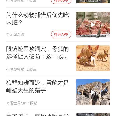
生灵观察喵
1跟贴
打开APP
为什么动物捕猎后优先吃
内脏？
奇葩游戏酱
打开APP
眼镜蛇围攻洞穴，母狐的
选择让人破防：这一战，
没有退路
生灵观察喵
2跟贴
狼群知难而退，雪豹才是
峭壁天生的猎手
奇观世界Mr
1跟贴