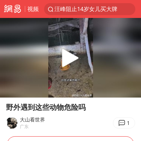
视频
汪峰阻止14岁女儿买大牌
女子开一天一夜空调后二氧化碳中毒
王力宏演唱会黄牛带观众藏匿被查获
官方通报教师招聘笔试前13名被淘汰
泰国校园枪击案死亡人数升至7人
陕西省委书记赶赴柞水县杏坪镇
女孩摆摊卖菌子时收到北大通知书
00:00
01:20
改名后的“青海拉面”店
Play
Ent
full
广岛核爆81周年央视播《奥本海默》
野外遇到这些动物危险吗
四川宜宾市高县发生4.9级地震
大山看世界
1
广东
河南某医院2.33亿工程串标案细节披露