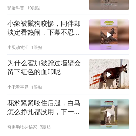
驴蛋科普
19跟贴
小象被鬣狗咬惨，同伴却
淡定看热闹，下幕不忍心
看
小贝动物汇
1跟贴
为什么霍加狓蹭过墙壁会
留下红色的血印呢
小乇看事界
1跟贴
花豹紧紧咬住后腿，白马
怎么挣扎都没用，下一幕
不忍心看
奇趣动物探秘家
3跟贴