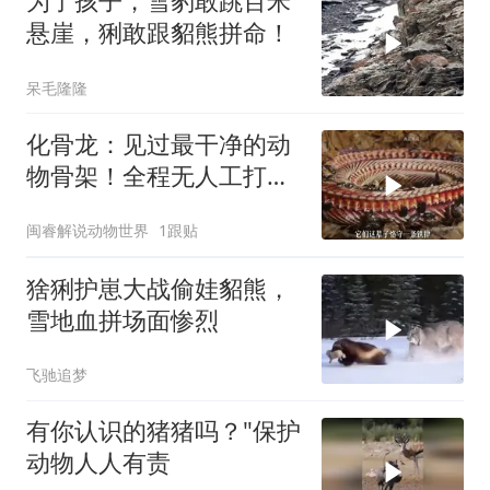
为了孩子，雪豹敢跳百米
悬崖，猁敢跟貂熊拼命！
呆毛隆隆
化骨龙：见过最干净的动
物骨架！全程无人工打
磨，太绝了！
闽睿解说动物世界
1跟贴
猞猁护崽大战偷娃貂熊，
雪地血拼场面惨烈
飞驰追梦
有你认识的猪猪吗？"保护
动物人人有责