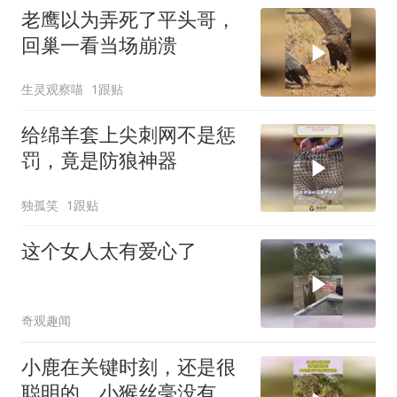
老鹰以为弄死了平头哥，
回巢一看当场崩溃
生灵观察喵
1跟贴
给绵羊套上尖刺网不是惩
罚，竟是防狼神器
独孤笑
1跟贴
这个女人太有爱心了
奇观趣闻
小鹿在关键时刻，还是很
聪明的，小猴丝毫没有察