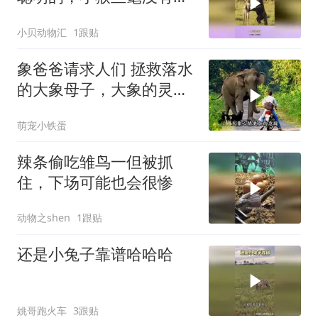
觉到危险
小贝动物汇
1跟贴
象爸爸请求人们 拯救落水
的大象母子，大象的灵性
感动人心
萌宠小铁蛋
辣条偷吃雏鸟一但被抓
住，下场可能也会很惨
动物之shen
1跟贴
还是小兔子靠谱哈哈哈
姚哥跑火车
3跟贴