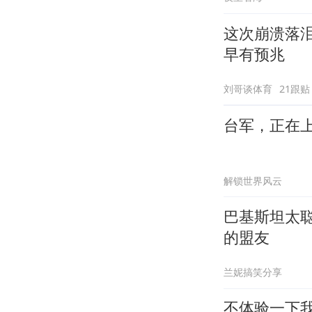
这次崩溃落
早有预兆
刘哥谈体育
21跟贴
台军，正在
解锁世界风云
巴基斯坦太
的盟友
兰妮搞笑分享
不体验一下我