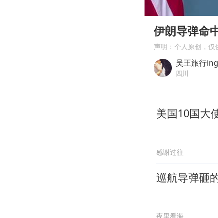
00:00
Play
伊朗导弹命
声明：个人原创，仅
吴王旅行in
四川
美国10国
感谢过往
巡航导弹砸的
夜里看海