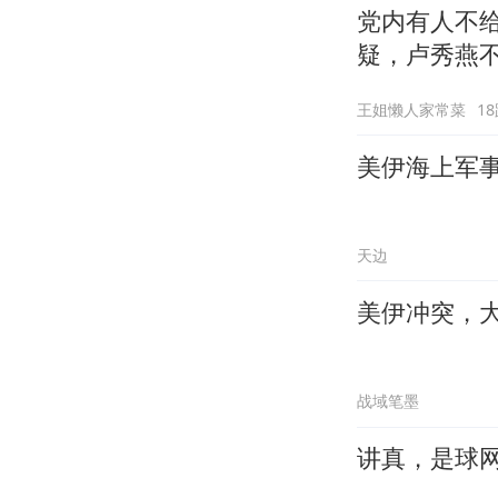
党内有人不
疑，卢秀燕
王姐懒人家常菜
1
美伊海上军
天边
美伊冲突，
战域笔墨
讲真，是球