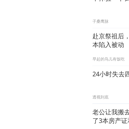
子桑鹰脉
赴京祭祖后
本陷入被动
早起的鸟儿有饭吃
24小时失去
透视到底
老公让我搬
了3本房产证