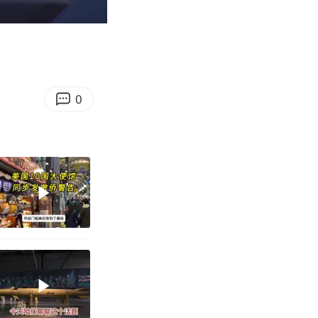
05:05
Enter
fullscreen
0