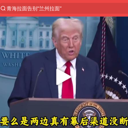
台风白海豚登陆地点更新
以“新”破局 首发经济点亮城市消费活力
台风白海豚进入48小时警戒线
中方回应是否在太平洋海底开采稀土
台风白海豚影响中国已成定局
佛得角门将亮相智利俱乐部主场
看守所辅警收受10万获刑1年
陈熠叫医疗暂停被驳回 带伤遭逆转
多地要求领导干部带头休假
U17国足1分钟轰2球
今年已有4位周星驰电影配角去世