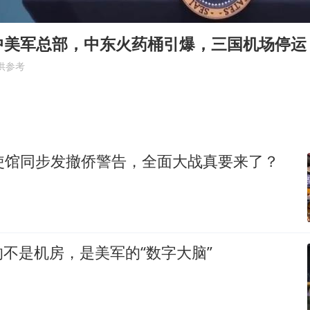
27岁女子成组织卖淫集团主犯被通缉
“China Cool”成海外热词
中美军总部，中东火药桶引爆，三国机场停运
房主任回应争议
供参考
把党建设得更加坚强有力
g
宇树科技王兴兴身家有望超200亿元
中国养老床位“三连降”
大使馆同步发撤侨警告，全面大战真要来了？
哪吒汽车南宁工厂设备降价20%拍卖
奋进开新局 实干挑大梁
不是机房，是美军的“数字大脑”