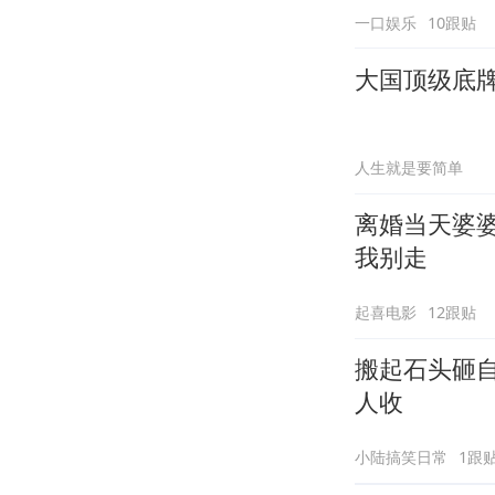
一口娱乐
10跟贴
大国顶级底
人生就是要简单
离婚当天婆
我别走
起喜电影
12跟贴
搬起石头砸
人收
小陆搞笑日常
1跟