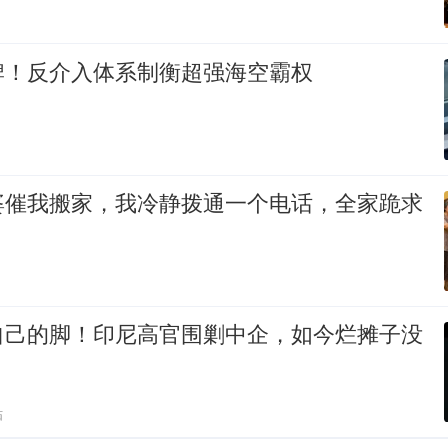
牌！反介入体系制衡超强海空霸权
婆催我搬家，我冷静拨通一个电话，全家跪求
自己的脚！印尼高官围剿中企，如今烂摊子没
贴