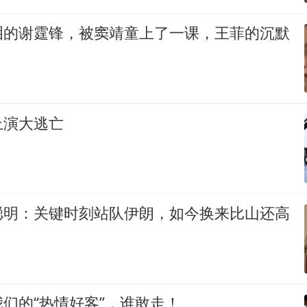
泪的谢霆锋，被窦靖童上了一课，王菲的沉默
上演大逃亡
聪明：关键时刻站队伊朗，如今换来比山还高
们的“热情好客”，谁敢走！