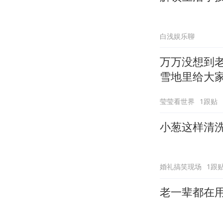
白浅娱乐聊
万万没想到
雪地里给大
莹莹看世界
1跟贴
小葱这样清
婚礼搞笑现场
1跟
老一辈都在