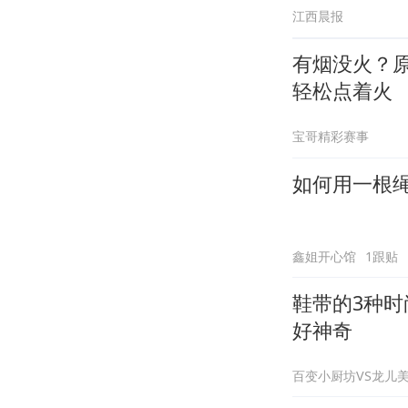
江西晨报
有烟没火？
轻松点着火
宝哥精彩赛事
如何用一根
鑫姐开心馆
1跟贴
鞋带的3种
好神奇
百变小厨坊VS龙儿