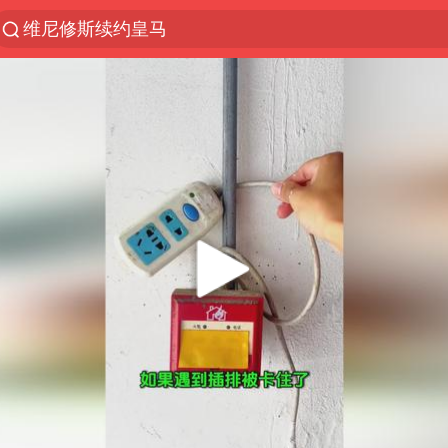
维尼修斯续约皇马
以“新”破局 首发经济点亮城市消费活力
U17国足三战全胜
47岁妈妈突然产女 26岁女儿：很震惊
A股开盘：民爆、CPO等概念走强
日韩股市高开跳水 SK海力士下挫转跌
AI能不能接广告
OpenAI为免费用户升级GPT-5.6 Luna
台风白海豚最新路径研判来了
女子利用漏洞0元薅走3000多件家电
我国编制完成新版全月地质图