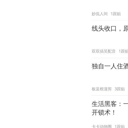
妙侃人间
1跟贴
线头收口，
双双搞笑配音
1跟
独自一人住
板蓝根漫剪
3跟贴
生活黑客：
开锁术！
卡卡动物圈
1跟贴