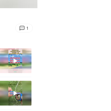
00:16
Enter
fullscreen
1