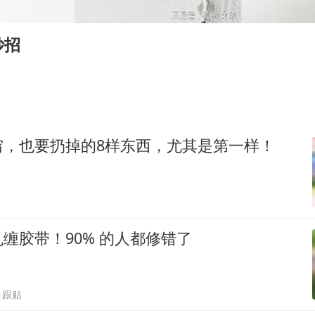
现代版摸金校尉落网查获400多枚古币
毛宁转发梯田音乐会视频海外网友赞叹
妙招
对话重庆地铁吐血女孩
男子结婚8年发现3个女儿均非亲生
泰国一女公务员妆容引争议 本人回应
宇树科技发行价格150.80元/股
穷，也要扔掉的8样东西，尤其是第一样！
把党建设得更加坚强有力
奋进开新局 实干挑大梁
缠胶带！90% 的人都修错了
1跟贴