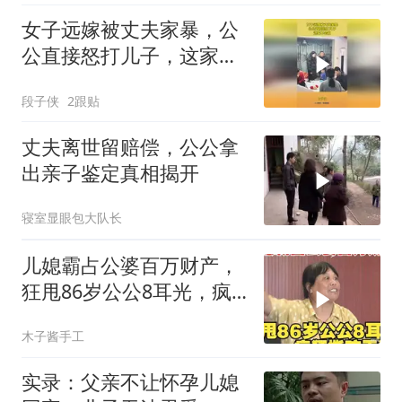
女子远嫁被丈夫家暴，公
公直接怒打儿子，这家不
会散
段子侠
2跟贴
丈夫离世留赔偿，公公拿
出亲子鉴定真相揭开
寝室显眼包大队长
儿媳霸占公婆百万财产，
狂甩86岁公公8耳光，疯
狂撕咬干警
木子酱手工
实录：父亲不让怀孕儿媳