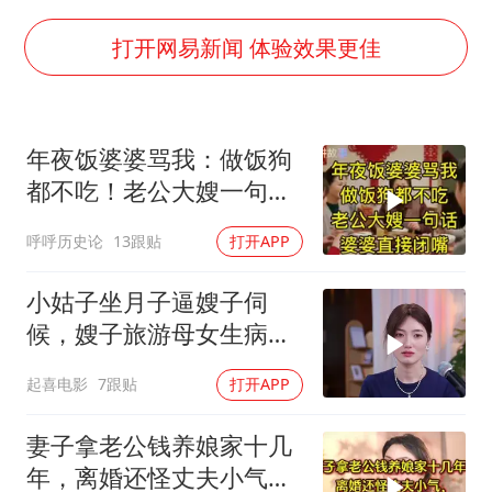
“深圳地面沉降致车辆损坏”不实
泰国一女公务员妆容引争议 本人回应
打开网易新闻 体验效果更佳
女子利用漏洞0元薅走3000多件家电
80后女柜员逆袭成4200亿银行副行长
年夜饭婆婆骂我：做饭狗
27岁女子成组织卖淫集团主犯被通缉
都不吃！老公大嫂一句
24小时不关空调 电费会更低吗
话，婆婆直接闭嘴
呼呼历史论
13跟贴
打开APP
东方甄选被判赔偿江小白30万元
奋进开新局 实干挑大梁
小姑子坐月子逼嫂子伺
候，嫂子旅游母女生病反
讹医药费，荒唐至极
起喜电影
7跟贴
打开APP
妻子拿老公钱养娘家十几
年，离婚还怪丈夫小气，