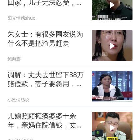
回家，儿子无法忍受，父
子关系剑拔弩
阳光情感shuo
朱女士：有很多网友说为
什么不是把渣男赶走
鲍向露
调解：丈夫去世留下38万
赔偿款，妻子要急用，钱
却被婆家人冻结
小蜜情感说
儿媳照顾瘫痪婆婆十余
年，亲妈住院借钱，丈夫
婆婆转移财产一毛不拔