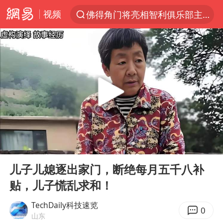
视频
佛得角门将亮相智利俱乐部主场
以“新”破局 首发经济点亮城市消费活力
中方回应是否在太平洋海底开采稀土
看守所辅警收受10万获刑1年
宇树科技发行价格150.80元/股
宇树科技王兴兴身家有望超200亿元
五粮液渠道价一箱上涨近百元
00:00
23:23
CIA被曝已秘密设立古巴工作组
Play
Ent
full
法国将禁止“未经同意的电话营销”
儿子儿媳逐出家门，断绝每月五千八补
贴，儿子慌乱求和！
吉林一“温度计大楼”读数爆表
贵州轮胎子公司获美国退税8136万
TechDaily科技速览
0
山东