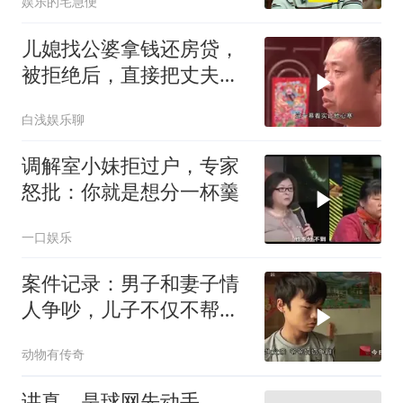
娱乐的宅急便
儿媳找公婆拿钱还房贷，
被拒绝后，直接把丈夫打
得头破血流
白浅娱乐聊
调解室小妹拒过户，专家
怒批：你就是想分一杯羹
一口娱乐
案件记录：男子和妻子情
人争吵，儿子不仅不帮
他，反而和情人一
动物有传奇
讲真，是球网先动手