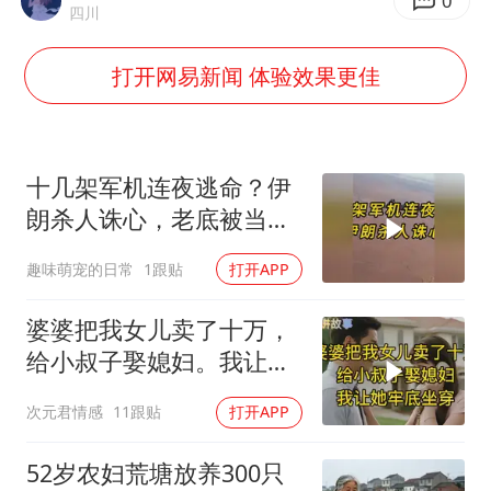
白海豚可深入内陆制造大范围风雨
0
四川
面对面丨蔡磊：与渐冻症抗争 纵使不敌 也不屈服
打开网易新闻 体验效果更佳
NBA传奇教练老尼尔森去世
手机真会“偷听”我们说话吗
加沙约14万栋建筑被完全摧毁
十几架军机连夜逃命？伊
5万小车卖不动 微型代步车集体遇冷
朗杀人诛心，老底被当地
人掀翻
“皋”在低处
趣味萌宠的日常
1跟贴
打开APP
从科技创新看开局起步的时与势
婆婆把我女儿卖了十万，
给小叔子娶媳妇。我让她
牢底坐穿！
次元君情感
11跟贴
打开APP
52岁农妇荒塘放养300只