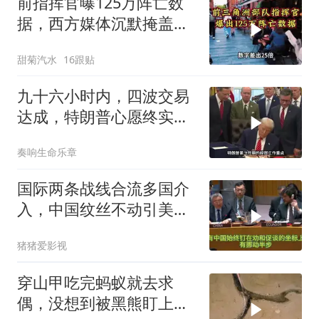
前指挥官曝125万阵亡数
据，西方媒体沉默掩盖真
相
甜菊汽水
16跟贴
九十六小时内，四波交易
达成，特朗普心愿终实
现，中美合作不可逆
奏响生命乐章
国际两条战线合流多国介
入，中国纹丝不动引美方
焦虑
猪猪爱影视
穿山甲吃完蚂蚁就去求
偶，没想到被黑熊盯上