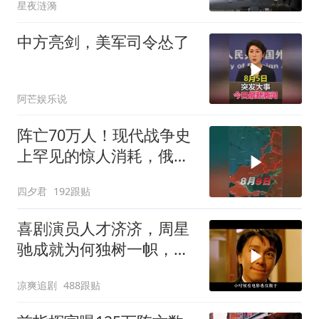
星夜涟漪
中方亮剑，美军司令怂了
阿芒娱乐说
阵亡70万人！现代战争史
上罕见的惊人消耗，俄军
全线攻势为何停
四夕君
192跟贴
喜剧演员人才济济，周星
驰成就为何独树一帜，他
人难望其项背
凉爽追剧
488跟贴