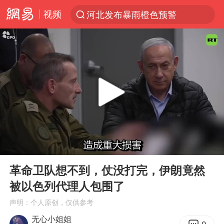
视频
河北发布暴雨橙色预警
台风“白海豚”登陆 各地各部门全力应对
人形机器人第一股
多地银行上调存款利率
上海地铁4条线路全线停运
白海豚路径图
宇树申购 中一签有望赚20万元
00:00
04:05
4.2平卫生间补漏注胶花1.55万
Play
Ent
full
武汉3名城管协管员殴打摊主被刑拘
革命卫队想不到，仗没打完，伊朗竟然
被以色列代理人包围了
律师谈贾冰私人饭局被偷拍
声明：个人原创，仅供参考
男子结婚8年3个女儿都不是亲生
无心小姐姐