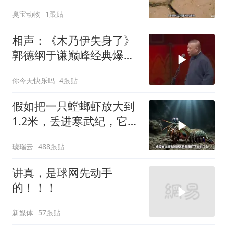
了！
臭宝动物
1跟贴
相声：《木乃伊失身了》
郭德纲于谦巅峰经典爆笑
相声太搞笑太逗了
你今天快乐吗
4跟贴
假如把一只螳螂虾放大到
1.2米，丢进寒武纪，它能
战胜当代霸主吗
璩瑞云
488跟贴
讲真，是球网先动手
的！！！
新媒体
57跟贴