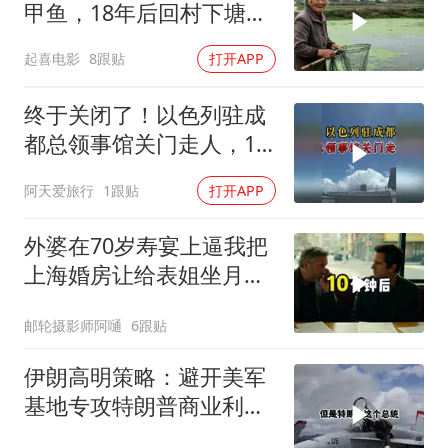
甲鱼，18年后回村下塘瞬
间傻眼
起喜电影
8跟贴
打开APP
终于关闭了！以色列驻成
都总领事馆关门走人，12
年一个轮回
阿天爱旅行
1跟贴
打开APP
外婆在70岁寿宴上逼我把
上海婚房让给表姐坐月
子，我说行转问舅舅
邮轮摄影师阿嗵
6跟贴
伊朗高明策略：避开美军
基地专攻特朗普商业利益
要害