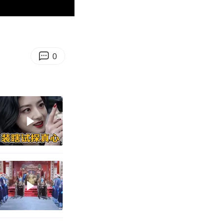
00:33
Enter
fullscreen
0