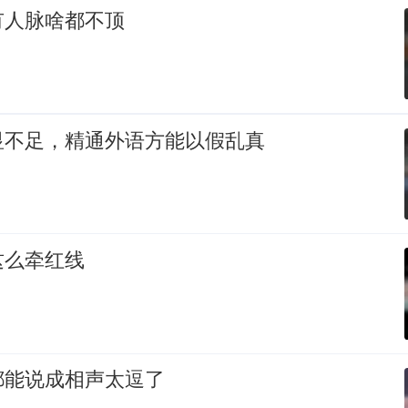
有人脉啥都不顶
显不足，精通外语方能以假乱真
这么牵红线
都能说成相声太逗了