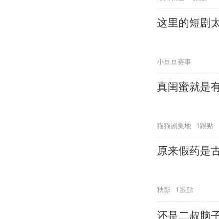
这里的短剧
小豆豆赛事
真闺蜜就是
猫猫剧集地
1跟贴
原来假药是
秋影
1跟贴
还是二叔脑