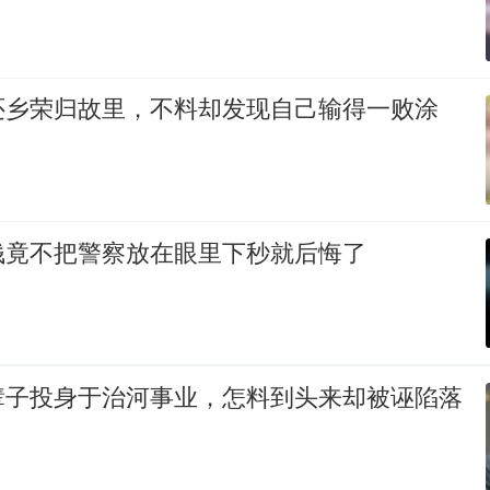
还乡荣归故里，不料却发现自己输得一败涂
钱竟不把警察放在眼里下秒就后悔了
辈子投身于治河事业，怎料到头来却被诬陷落