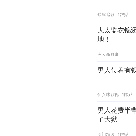
罐罐追影
1跟贴
大太监衣锦
地！
左云新鲜事
男人仗着有
仙女味影视
1跟贴
男人花费半
了大狱
冷门精选
1跟贴