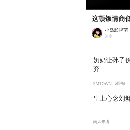
00:00
Play
这顿饭情商
小岛影视菌
河南
奶奶让孙子
弃
6跟贴
SMTOWN
皇上心念刘
南风未满