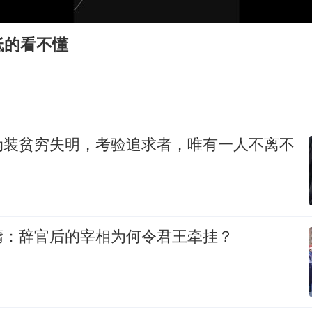
法国将禁止“未经同意的电话营销”
我国编制完成新版全月地质图
低的看不懂
“深圳地面沉降致车辆损坏”不实
外交部发言人就广岛核爆81周年等答记者问
中国“五箭齐发”反制美国
感觉全东北都在等7号
伪装贫穷失明，考验追求者，唯有一人不离不
多地要求领导干部带头休假
奋进开新局 实干挑大梁
墉：辞官后的宰相为何令君王牵挂？