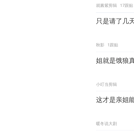
就酱紫剪辑
17跟贴
只是请了几
秋影
1跟贴
姐就是饿狼
小叮当剪辑
这才是亲姐
暖冬说大剧