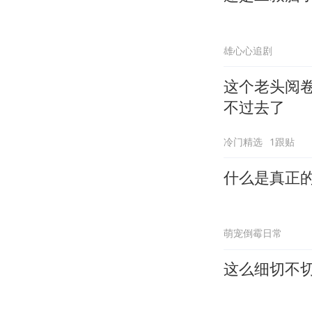
雄心心追剧
这个老头阅
不过去了
冷门精选
1跟贴
什么是真正
萌宠倒霉日常
这么细切不