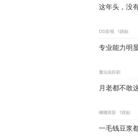
这年头，没
DD影视
1跟贴
专业能力明
魔仙追好剧
月老都不敢
嘟嘟剪影
1跟贴
一毛钱豆浆