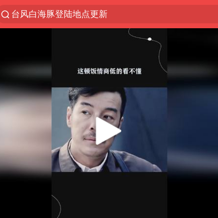
台风白海豚登陆地点更新
以“新”破局 首发经济点亮城市消费活力
台风白海豚进入48小时警戒线
佛得角门将亮相智利俱乐部主场
宇树科技发行价格150.80元/股
看守所辅警收受10万获刑1年
宇树科技王兴兴身家有望超200亿元
五粮液渠道价一箱上涨近百元
CIA被曝已秘密设立古巴工作组
贵州轮胎子公司获美国退税8136万
U17国足1分钟轰2球