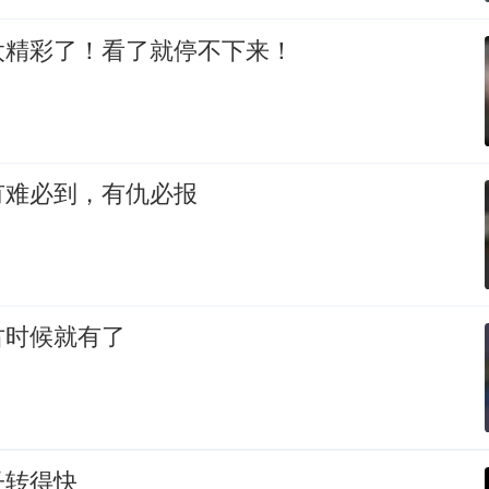
太精彩了！看了就停不下来！
有难必到，有仇必报
古时候就有了
子转得快