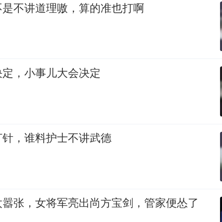
不是不讲道理嗷，算的准也打啊
决定，小事儿大会决定
打针，谁料护士不讲武德
太嚣张，女将军亮出尚方宝剑，管家便怂了