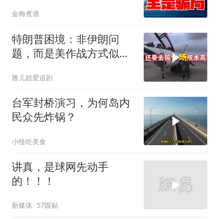
转，全是骗局？
金梅煮酒
特朗普困境：非伊朗问
题，而是美作战方式似苏
联
雅儿姐爱追剧
台军封桥演习，为何岛内
民众先炸锅？
小怪吃美食
讲真，是球网先动手
的！！！
新媒体
57跟贴