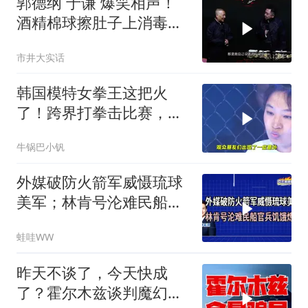
郭德纲 于谦 爆笑相声！
酒精棉球擦肚子上消毒，
拿云南白药擦刀，是不是
市井大实话
擦反了？
韩国模特女拳王这把火
了！跨界打拳击比赛，低
头一看内衣被打掉
牛锅巴小钒
外媒破防火箭军威慑琉球
美军；林肯号沦难民船官
兵饥饿炼狱｜介文汲.郭正
蛙哇WW
亮.栗正杰｜辣晚报
20260807
昨天不谈了，今天快成
了？霍尔木兹谈判魔幻反