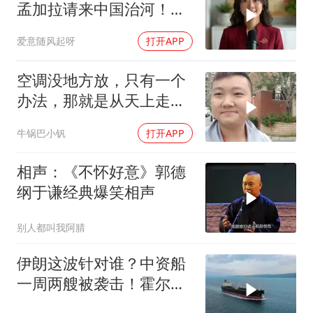
孟加拉请来中国治河！一
条河如何改写南亚 ？
爱意随风起呀
打开APP
空调没地方放，只有一个
办法，那就是从天上走，
老师傅一招拿下
牛锅巴小钒
打开APP
相声：《不怀好意》郭德
纲于谦经典爆笑相声
别人都叫我阿腈
伊朗这波针对谁？中资船
一周两艘被袭击！霍尔木
兹海峡的“安全走廊”神话