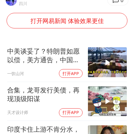
轰-6K到底是不是战略轰炸机
0
四川
“皋”在低处
打开网易新闻 体验效果更佳
面对面丨蔡磊：与渐冻症抗争 纵使不敌 也不屈服
5万小车卖不动 微型代步车集体遇冷
加沙约14万栋建筑被完全摧毁
中美谈妥了？特朗普如愿
从科技创新看开局起步的时与势
以偿，美方通告，中国增
购48.8万吨大豆
一饮山河
打开APP
合集，龙哥发行美债，再
现顶级阳谋
天才设计师
打开APP
印度卡住上游不肯分水，