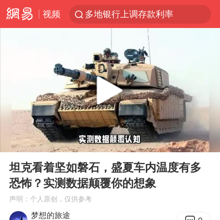
视频
多地银行上调存款利率
上海地铁4条线路全线停运
4.2平卫生间补漏注胶花1.55万
白海豚路径图
宇树申购 中一签有望赚20万元
今日有3只新股申购
武汉3名城管协管员殴打摊主被刑拘
00:00
00:45
白海豚可深入内陆制造大范围风雨
Play
Ent
full
NBA传奇教练老尼尔森去世
坦克看着坚如磐石，盛夏车内温度有多
恐怖？实测数据颠覆你的想象
男子结婚8年3个女儿都不是亲生
声明：个人原创，仅供参考
手机真会“偷听”我们说话吗
梦想的旅途