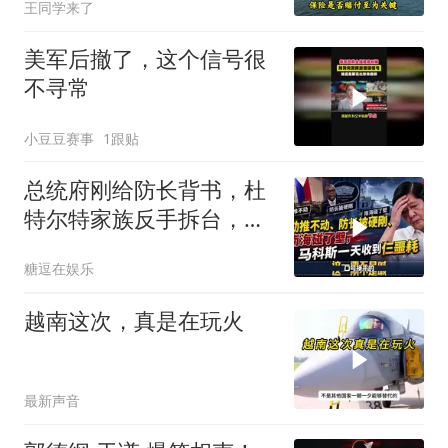
王同学来了
彻底破灭！
美军后撤了，这个信号很
不寻常
小豆豆赛事
1跟贴
总统府刚给防长背书，杜
特尔特家族反手拆台，马
科斯连挨两刀
糖逗在娱乐
越南这次，真是在玩火
最新声音