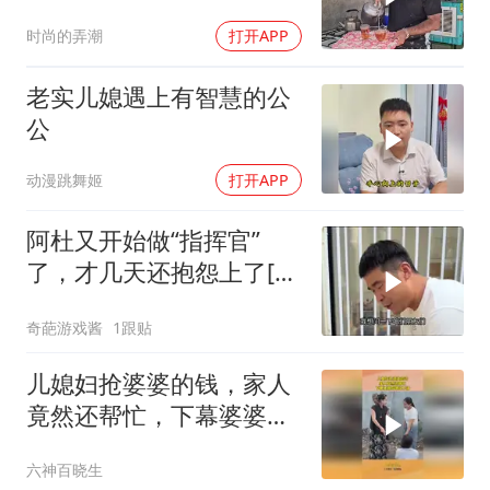
时尚的弄潮
打开APP
老实儿媳遇上有智慧的公
公
动漫跳舞姬
打开APP
阿杜又开始做“指挥官”
了，才几天还抱怨上了[捂
脸]
奇葩游戏酱
1跟贴
儿媳妇抢婆婆的钱，家人
竟然还帮忙，下幕婆婆有
理说不清
六神百晓生