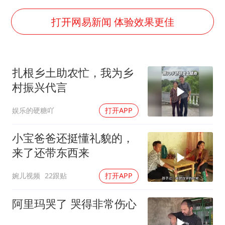
构建更高水平的全民健身公共服务体系
韩军前线部队连曝丑闻
打开网易新闻 体验效果更佳
云南一男子胃中取出180颗铁钉
曹颖儿子首次演长剧
扎根乡土助农忙，我为乡
以军士兵把枪口对准中国记者
村振兴代言
奋力开创中国式现代化建设新局面
娱乐的硬糖吖
打开APP
小宝爸爸还挺懂礼貌的，
来了还带东西来
婉儿视频
22跟贴
打开APP
阿里玛哭了 哭得非常伤心