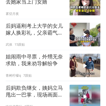
去她家当上门女婿
雾切月夜
后妈逼刚考上大学的女儿
嫁人换彩礼，父亲霸气护
女，结局太解气！
武体
15跟贴
姐闹雨中寻票，外甥无奈
求助，我来劝导解纷争
青树柠檬q
7跟贴
后妈欺负继女，姨妈立马
甩出一巴掌，现场画面极
度舒适