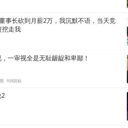
被董事长砍到月薪2万，我沉默不语，当天竞
资挖走我
视，一审视全是无耻龌龊和卑鄙！
圈
938跟贴
2