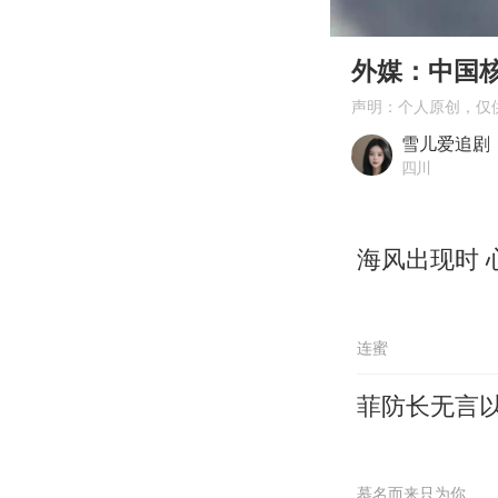
00:00
Play
外媒：中国
声明：个人原创，仅
雪儿爱追剧
四川
海风出现时 
连蜜
菲防长无言
慕名而来只为你