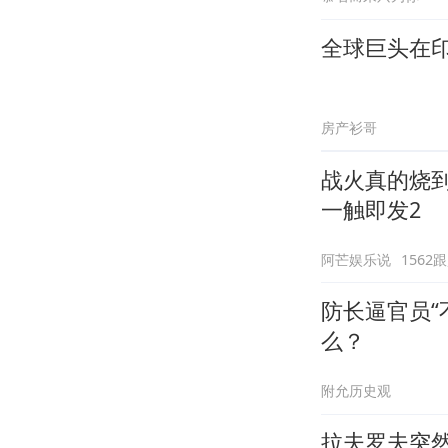
全球巨头在
房产衫哥
战火真的烧
一触即发2
阿芒娱乐说
1562
防长逼官员“
么？
附允历史观
拉夫罗夫突