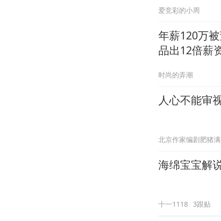
爱竞彩的小周
年薪120万
品出12倍薪
时尚的弄潮
人心不能审
北京作家编剧肥猪满
海绵宝宝解说
十一1118
3跟贴