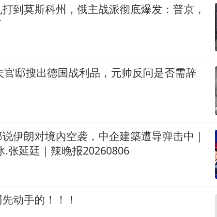
机打到莫斯科州，俄主战派彻底爆发：普京，
了
可夫官邸搜出德国战利品，元帅反问是否需辞
部说伊朗对境內空袭，中企建築遭导弹击中｜
.张延廷｜辣晚报20260806
网先动手的！！！