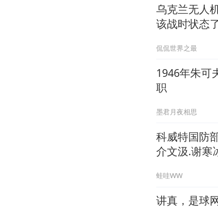
乌克兰无人
该战时状态
侃侃世界之最
1946年朱
职
墨君月夜相思
科威特国防
介文汲.谢寒冰
蛙哇WW
讲真，是球