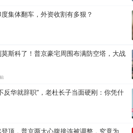
印度集体翻车，外资收割有多狠？
到莫斯科了！普京豪宅周围布满防空塔，大战
跟贴
不反华就辞职”，老杜长子当面硬刚：你凭什
然登顶，普京两大心腹接连被调整，究竟为