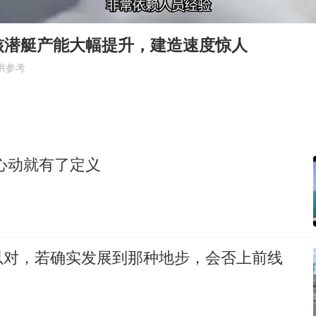
酒店花洒现排泄物住客索赔遭拒
杭州全市有序停课
核潜艇产能大幅提升，建造速度惊人
36岁男演员成景区NPC后人气爆棚
供参考
全民健身事业高质量发展
台当局重金为“台独”织“皇帝新衣”
几元成本的AI广告导致千万市值蒸发
心动就有了定义
老挝国会主席赛宋蓬逝世
乐享全民健身 共筑健康中国
以对，若确实发展到那种地步，会否上前线