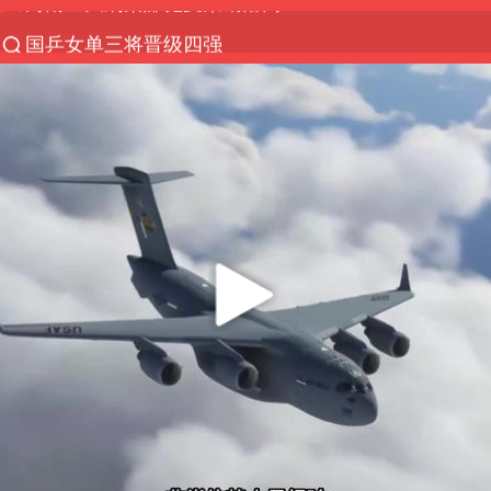
国乒女单三将晋级四强
光影经济撬动暑期消费新蓝海
马克·艾伦退出斯诺克中国公开赛
微信又有新功能，你可以“撤回”你的撤回了！
新疆优化调整景区内自驾服务费
上四休三，但降薪1000元，你接受吗？
情侣平潭拍日出坠崖1死1伤
夏日经济乘“热”而上 消费市场向“新”而行
白海豚将正面袭击贯穿浙江
酒店回应车内过夜被收150元
黄金牛市回来了吗