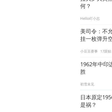
何？
Hello吖小志
美司令：不
挂一枚弹升
小豆豆赛事
17跟贴
1962年中
胜
初雪未见
日本原定19
是祸？