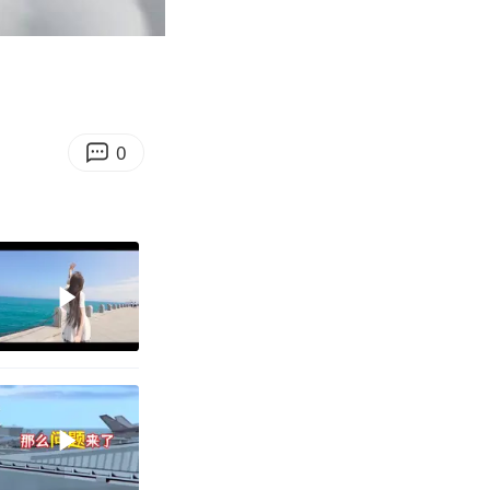
13:57
Enter
fullscreen
0