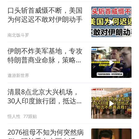
口头斩首威慑不断，美国
为何迟迟不敢对伊朗动手
南北饭斗罗
伊朗不炸美军基地，专攻
特朗普商业命脉，策略高
明
遨游新世界
清晨8点北京大兴机场，
30人印度旅行团，抵达，
坦言不愿再返程！
悟人性
77跟贴
2076祖母不知为何突然病