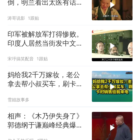
倒，明兰看出太医有话没
有说
涛哥说影
1跟贴
印军被解放军打得惨败。
印度人居然当街发中文教
材，直呼将被殖民
宋垀搞笑配音
1跟贴
妈给我2千万嫁妆，老公
拿去帮小叔买车，刷卡时
销售给我来电！
雪姐故事多
相声：《木乃伊失身了》
郭德纲于谦巅峰经典爆笑
相声太搞笑太逗了