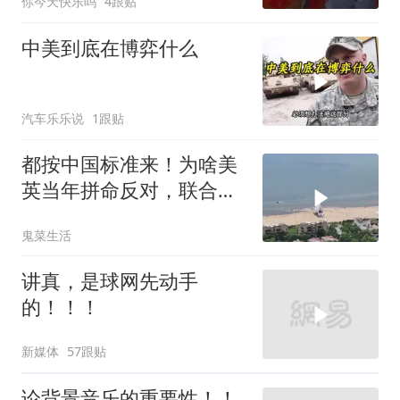
你今天快乐吗
4跟贴
中美到底在博弈什么
汽车乐乐说
1跟贴
都按中国标准来！为啥美
英当年拼命反对，联合国
反而全盘接受？
鬼菜生活
讲真，是球网先动手
的！！！
新媒体
57跟贴
论背景音乐的重要性！！