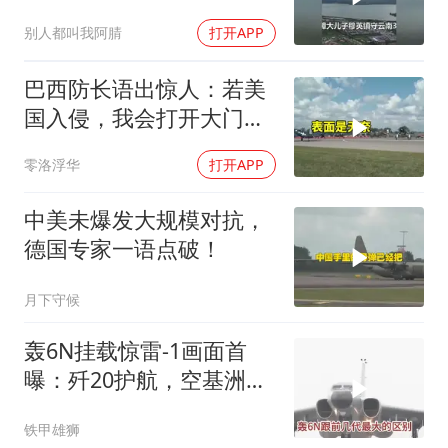
都想斩草除根
别人都叫我阿腈
打开APP
巴西防长语出惊人：若美
国入侵，我会打开大门，
因为没钱修门
零洛浮华
打开APP
中美未爆发大规模对抗，
德国专家一语点破！
月下守候
轰6N挂载惊雷-1画面首
曝：歼20护航，空基洲际
核打击拼图补齐
铁甲雄狮