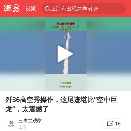
视频
上海有出现龙卷潜势
上半年我国经营主体结构持续优化
王传君 《披荆斩棘》
上海：5号线16号线浦江线全线停运
白海豚预计将在浙江苍南到三门一带登陆
今日15时起福州地铁高架区段停运
国足U17与阿森纳决赛取消 并列冠军
00:00
00:10
王艺迪2-4不敌张本美和止步4强
Play
Ent
full
上门女婿出轨女邻居多年被判重婚罪
歼36高空秀操作，这尾迹堪比“空中巨
龙”，太震撼了
2025年小学教师减少13.19万
王艺迪无缘横滨赛决赛
三事堂观察
16
山东