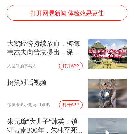
泰国：高度重视中国游客旅游体验
上海大部迎大暴雨
打开网易新闻 体验效果更佳
《龙餐馆》 冲奖
蒯曼挺进WTT横滨冠军赛女单四强
大鹅经济持续放血，梅德
以军士兵把枪口对准中国记者
韦杰夫向普京提出，保住
笔试第一被劝弃考涉事副校长被撤职
国家的唯一办法
人世间的事与人
打开APP
白海豚5次眼壁置换
构建更高水平的全民健身公共服务体系
搞笑对话视频
爆笑卡通小剧场
1跟贴
打开APP
朱元璋“大儿子”沐英：镇
守云南300年，朱棣至死