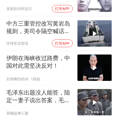
国，幕后真相是什么
老家的诗和远方
打开APP
中方三重管控改写黄岩岛
规则，美司令隔空喊话露
了底牌
环球军武密语
打开APP
伊朗在海峡收过路费，中
国对此需坚决反对！
封情舞韵的诗
1跟贴
毛泽东出题没人能答，陆
定一妻子说出答案，毛主
席听后高兴异常
晨曦故事汇聚