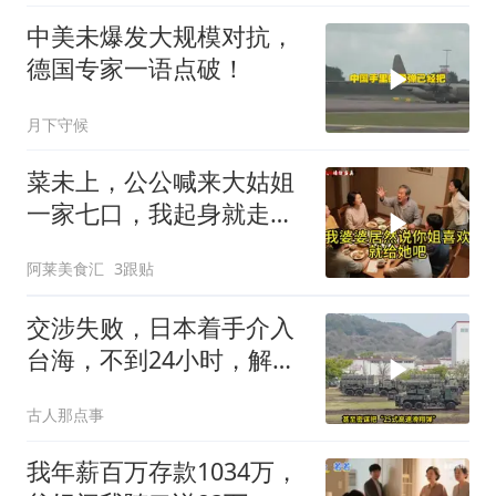
中美未爆发大规模对抗，
德国专家一语点破！
月下守候
菜未上，公公喊来大姑姐
一家七口，我起身就走，
他怒喊：一万三谁付？
阿莱美食汇
3跟贴
交涉失败，日本着手介入
台海，不到24小时，解放
军军机3路出动
古人那点事
我年薪百万存款1034万，