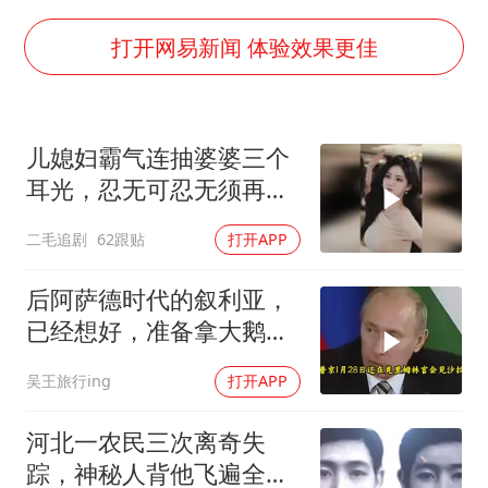
新疆优化调整景区内自驾服务费
检测列车撞人致11死2伤 涉事单位被罚
打开网易新闻 体验效果更佳
全民健身事业高质量发展
台当局重金为“台独”织“皇帝新衣”
儿媳妇霸气连抽婆婆三个
商场现钱学森巨幅海报 负责人回应
耳光，忍无可忍无须再
几元成本的AI广告导致千万市值蒸发
忍，太解气了！
二毛追剧
62跟贴
打开APP
老挝国会主席赛宋蓬逝世
乐享全民健身 共筑健康中国
后阿萨德时代的叙利亚，
已经想好，准备拿大鹅石
油叩响西方大门
吴王旅行ing
打开APP
河北一农民三次离奇失
踪，神秘人背他飞遍全中