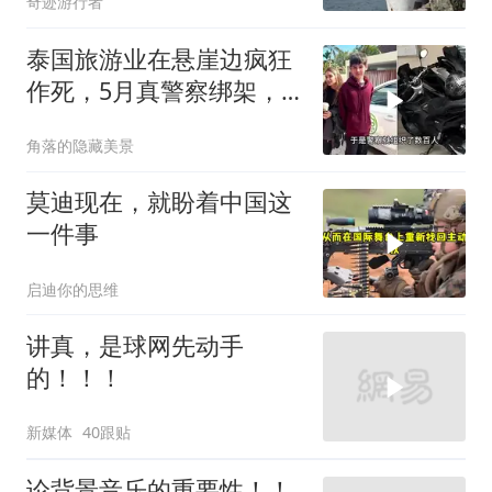
奇迹游行者
泰国旅游业在悬崖边疯狂
作死，5月真警察绑架，7
月假警察杀人
角落的隐藏美景
莫迪现在，就盼着中国这
一件事
启迪你的思维
讲真，是球网先动手
的！！！
新媒体
40跟贴
论背景音乐的重要性！！