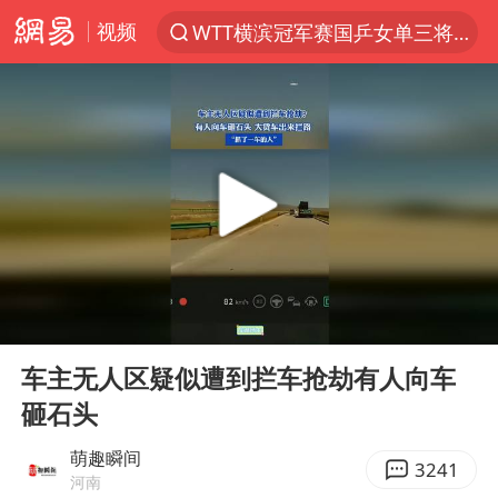
视频
WTT横滨冠军赛国乒女单三将晋级四强
光影经济撬动暑期消费新蓝海
陈思诚零点晒照为佟丽娅庆生
微信又有新功能，你可以“撤回”你的撤回了！
郑丽文：台湾从来没有“独立”过
上四休三，但降薪1000元，你接受吗？
情侣在平潭拍日出时坠崖致一死一伤
00:00
00:13
酒店花洒现排泄物住客索赔遭拒
Play
Ent
full
杭州全市有序停课
车主无人区疑似遭到拦车抢劫有人向车
砸石头
夏日经济乘“热”而上 消费市场向“新”而行
36岁男演员成景区NPC后人气爆棚
萌趣瞬间
3241
河南