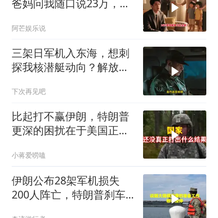
爸妈问我随口说23万，结
果哥哥一家找上门
阿芒娱乐说
三架日军机入东海，想刺
探我核潜艇动向？解放军
导弹剑指日军基地
下次再见吧
比起打不赢伊朗，特朗普
更深的困扰在于美国正重
蹈前苏联模式
小蒋爱唠嗑
伊朗公布28架军机损失
200人阵亡，特朗普刹车
真相曝光