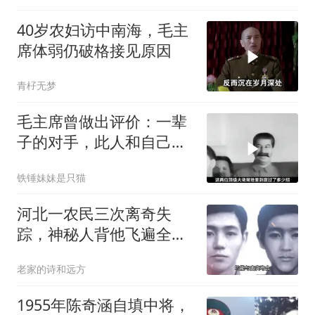
40岁农妇访中南海，毛主
席体弱仍破格接见原因
青杍无梦
毛主席曾做出评价：一辈
子的对手，此人和自己较
量能算上是平手
铁锤妹妹是只猫
河北一农民三次离奇失
踪，神秘人背他飞遍全中
国，幕后真相是什么
老家的诗和远方
1955年陈奇涵自填中将，