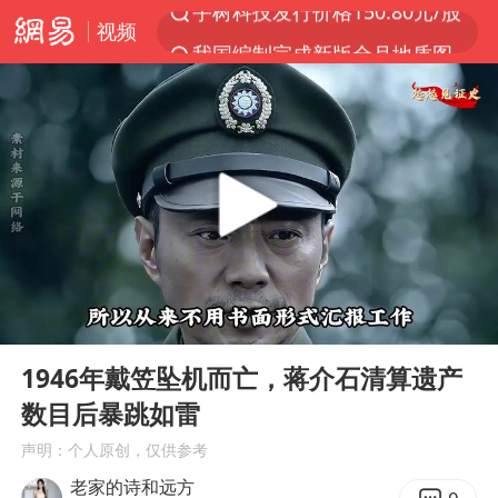
视频
我国编制完成新版全月地质图
台风白海豚即将进入48小时警戒线
郑国霖回应去景区上班被保安拦下
中央气象台发布台风黄色预警
80后女柜员逆袭成4200亿银行副行长
感觉全东北都在等7号
扎哈罗娃批广岛市长不提美国原子弹
00:00
06:38
女子利用漏洞0元薅走3000多件家电
Play
Ent
full
金饰克价大幅跳涨
1946年戴笠坠机而亡，蒋介石清算遗产
数目后暴跳如雷
泰国一女公务员妆容引争议 本人回应
声明：个人原创，仅供参考
关之琳否认与27岁模特的恋情
老家的诗和远方