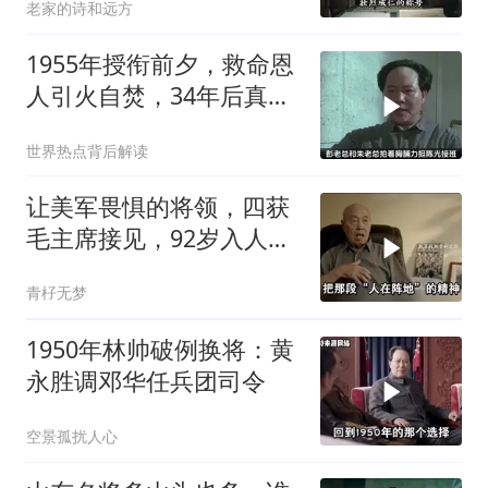
老家的诗和远方
1955年授衔前夕，救命恩
人引火自焚，34年后真相
大白
世界热点背后解读
让美军畏惧的将领，四获
毛主席接见，92岁入人民
大会堂
青杍无梦
1950年林帅破例换将：黄
永胜调邓华任兵团司令
空景孤扰人心