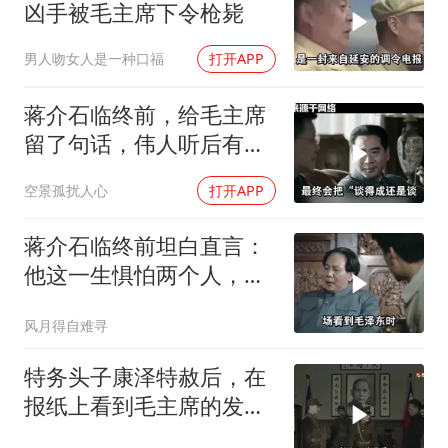
凶手被毛主席下令枪毙
男人吻女人是一种口福
打开APP
蒋介石临终前，给毛主席
留了句话，伟人听后有什
么样的反应？
空景孤扰人心
打开APP
蒋介石临终前坦白直言：
他这一生惧怕两个人，却
只敬佩一个人！
风月得自难寻
特务头子康泽特赦后，在
报纸上看到毛主席的发
言，激动得不省人事