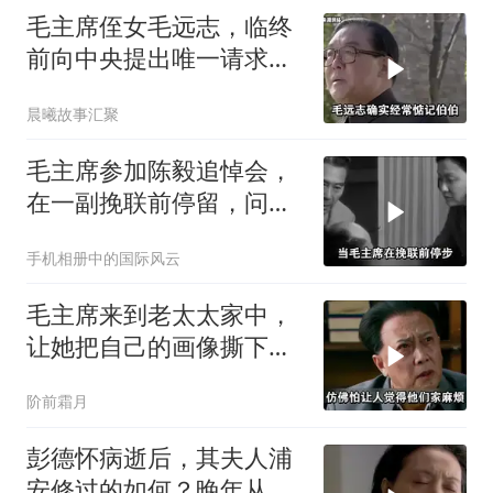
毛主席侄女毛远志，临终
前向中央提出唯一请求，
后来还是同意了！
晨曦故事汇聚
毛主席参加陈毅追悼会，
在一副挽联前停留，问
道：这个人来了吗？
手机相册中的国际风云
毛主席来到老太太家中，
让她把自己的画像撕下
来，随后留下一句话
阶前霜月
彭德怀病逝后，其夫人浦
安修过的如何？晚年从不