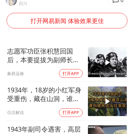
多地要求领导干部带头休假
0
四川
对话重庆地铁吐血女孩
打开网易新闻 体验效果更佳
中方回应日本广岛核爆81周年
中国五箭齐发反制美国
奋进开新局 实干挑大梁
志愿军功臣张积慧回国
后，本要提拔为副师长，
为何刘亚楼会反对？
象棋远修
打开APP
1934年，18岁的小红军身
受重伤，藏在山洞，谁料
被民团头目发现
仅仅解说
打开APP
1943年副司令遇害，高层