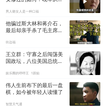
以彭总夫人自居
男人吻女人是一种口福
他骗过斯大林和蒋介石，
最后却亲手杀了毛主席的
亲弟弟，下场极惨
街边福
王立群：守寡之后闯荡美
国政坛，八位美国总统皆
将她奉为座上宾
娱乐圈的哔哔王
1跟贴
伟人生前布下的最后一盘
棋，如今被年轻人读懂了
智慧天气通