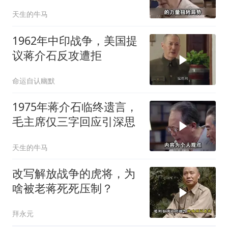
出了一个回应！
天生的牛马
1962年中印战争，美国提
议蒋介石反攻遭拒
命运自认幽默
1975年蒋介石临终遗言，
毛主席仅三字回应引深思
天生的牛马
改写解放战争的虎将，为
啥被老蒋死死压制？
拜永元