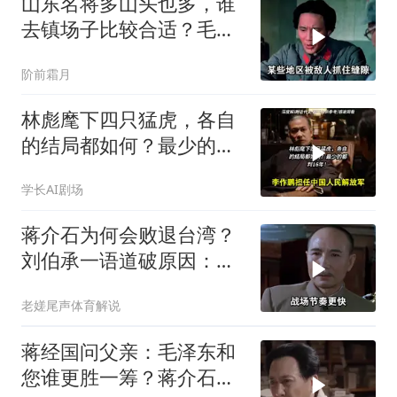
山东名将多山头也多，谁
去镇场子比较合适？毛主
席与朱德心照不宣
阶前霜月
林彪麾下四只猛虎，各自
的结局都如何？最少的都
判16年！
学长AI剧场
蒋介石为何会败退台湾？
刘伯承一语道破原因：在
国军中有三怕
老嫅尾声体育解说
蒋经国问父亲：毛泽东和
您谁更胜一筹？蒋介石给