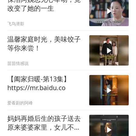
改变了她的一生
飞鸟潜影
温馨家庭时光，美味饺子
等你来尝！‍‍
苗苗情感说
【阖家归暖-第13集】
https://mr.baidu.co
爱看剧的阿峰
妈妈再婚后生的孩子送去
原来婆婆家里，女儿不同
意