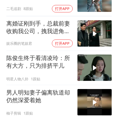
二毛追剧
8跟贴
打开APP
离婚证刚到手，总裁前妻
收购我公司，拽我进角
落：我来全是为了你
娱乐圈的笔娱君
打开APP
陈俊生终于看清凌玲：所
有大方，只为排挤平儿
明星人物八卦
1跟贴
男人明知妻子偏离轨道却
仍然深爱着她
柚子剪辑
1跟贴