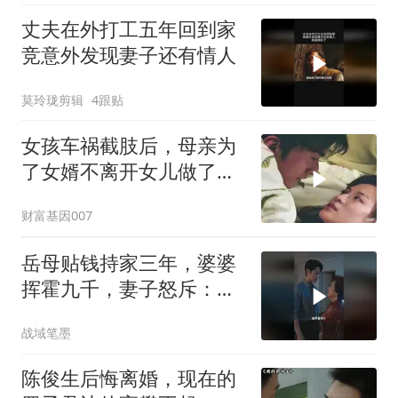
丈夫在外打工五年回到家
竞意外发现妻子还有情人
莫玲珑剪辑
4跟贴
女孩车祸截肢后，母亲为
了女婿不离开女儿做了多
少努力
财富基因007
岳母贴钱持家三年，婆婆
挥霍九千，妻子怒斥：不
送走婆婆就离婚
战域笔墨
陈俊生后悔离婚，现在的