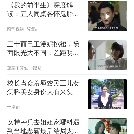
《我的前半生》深度解
读：五人同桌各怀鬼胎，
只有罗子君一个人在认真
南部视娱
3跟贴
吃蟹
三十而已王漫妮挑裙，黛
西眼光大不同，差距明显
见真章
菠菜不算爱
1跟贴
校长当众羞辱农民工儿女
怎料美女身份大有来头
一条剧
女特种兵去姐姐家哪料遇
到当地恶霸最后结局太震