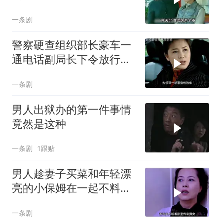
惊
一条剧
警察硬查组织部长豪车一
通电话副局长下令放行，
刑警队长拉住
一条剧
男人出狱办的第一件事情
竟然是这种
一条剧
1跟贴
男人趁妻子买菜和年轻漂
亮的小保姆在一起不料被
撞见后悲剧了
一条剧