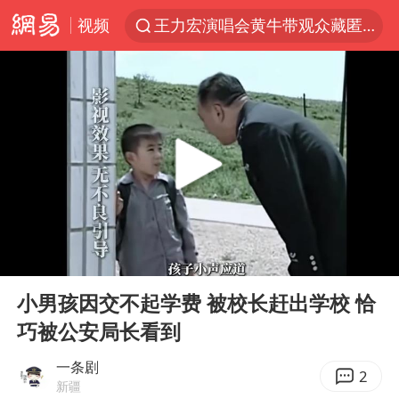
视频
王力宏演唱会黄牛带观众藏匿被查获
泰国校园枪击案死亡人数升至7人
佛山通报笔试前13被淘汰后5名进体检
陕西省委书记赶赴柞水县杏坪镇
女孩摆摊卖菌子时收到北大通知书
公司“上四休三”但要降薪1000元
改名后的“青海拉面”店
00:00
05:43
广岛核爆81周年央视播《奥本海默》
Play
Ent
full
台风灿鸿未来对中国无影响
小男孩因交不起学费 被校长赶出学校 恰
巧被公安局长看到
河南某医院2.33亿工程串标案细节披露
立秋的仪式感
一条剧
2
新疆