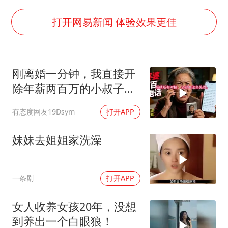
朱雨玲晋级WTT横滨冠军赛女单八强
“中国蔬菜之乡”最高温达41.8℃
打开网易新闻 体验效果更佳
东方之约 相约未来
刚离婚一分钟，我直接开
除年薪两百万的小叔子，
前婆婆打两百通电
有态度网友19Dsym
打开APP
妹妹去姐姐家洗澡
一条剧
打开APP
女人收养女孩20年，没想
到养出一个白眼狼！