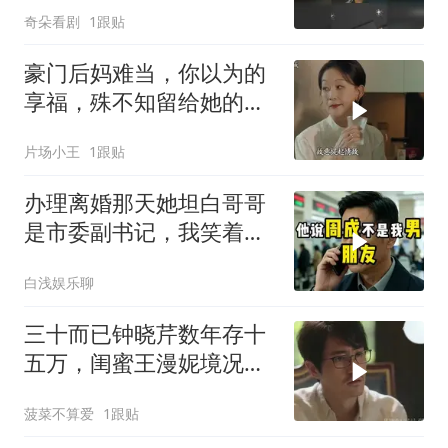
奇朵看剧
1跟贴
豪门后妈难当，你以为的
享福，殊不知留给她的只
有厨房和家务
片场小王
1跟贴
办理离婚那天她坦白哥哥
是市委副书记，我笑着打
通省委组织部长
白浅娱乐聊
三十而已钟晓芹数年存十
五万，闺蜜王漫妮境况大
不同，反差引深思
菠菜不算爱
1跟贴