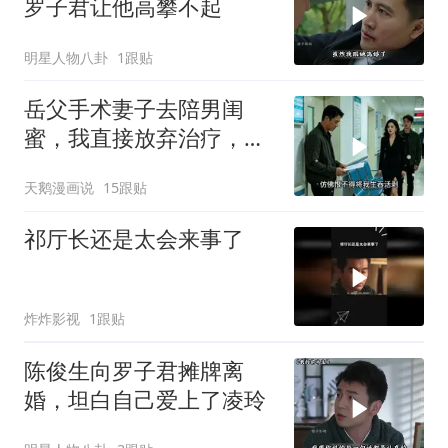
罗子君让他高攀不起
明星人物八卦
1跟贴
岳父手术妻子去陪男闺
蜜，我直接放弃治疗，她
回来问：爸去哪了
天鹅漫画说
15跟贴
祁厅长还是太会来事了
炸炸影视
1跟贴
陈俊生向罗子君摊牌离
婚，坦白自己爱上了凌玲