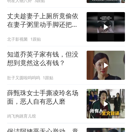
明星人物八卦
3跟贴
丈夫趁妻子上厕所竟偷依
在妻子粥里动手脚还把亲
生儿子送人
北子影视菌
1跟贴
知道乔英子家有钱，但没
想到竟然这么有钱？
肚子又圆啦呜呜呜
1跟贴
薛甄珠女士手撕凌玲名场
面，恶人自有恶人磨
鸡飞狗跳育儿馆
保洁阿姨恶无心举动，竟