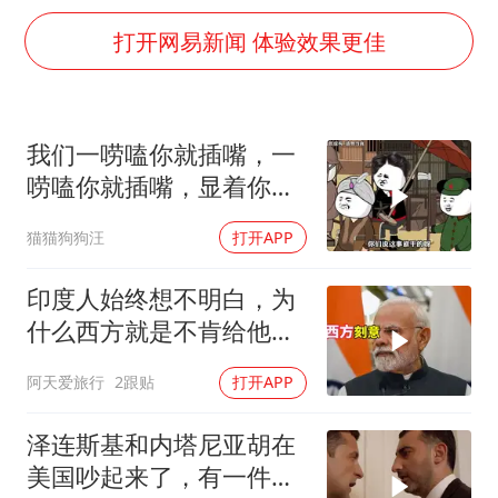
法国下周开始禁止未经同意的电话营销
打开网易新闻 体验效果更佳
泰国一女公务员妆容引争议 本人回应
80后女柜员逆袭成4200亿银行副行长
女子利用漏洞0元薅走3000多件家电
我们一唠嗑你就插嘴，一
24小时不关空调 电费会更低吗
唠嗑你就插嘴，显着你
奋进开新局 实干挑大梁
了？
猫猫狗狗汪
打开APP
印度人始终想不明白，为
什么西方就是不肯给他们
一个大国的体面
阿天爱旅行
2跟贴
打开APP
泽连斯基和内塔尼亚胡在
美国吵起来了，有一件事