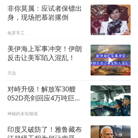
非你莫属：应试者保镖出
身，现场把慕岩撂倒
兔芽手工
美伊海上军事冲突！伊朗
反击让美军陷入混乱！
天边
对峙升级！解放军30艘
052D亮剑回应4万吨巨舰
挑衅
神秘的未知领域
印度又破防了！雅鲁藏布