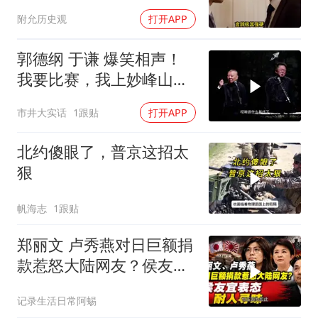
让他俩都很愤怒
附允历史观
打开APP
郭德纲 于谦 爆笑相声！
我要比赛，我上妙峰山干
嘛去？你去拜一拜冠军老
市井大实话
1跟贴
打开APP
祖庙
北约傻眼了，普京这招太
狠
帆海志
1跟贴
郑丽文 卢秀燕对日巨额捐
款惹怒大陆网友？侯友宜
表态耐人寻味
记录生活日常阿蜴