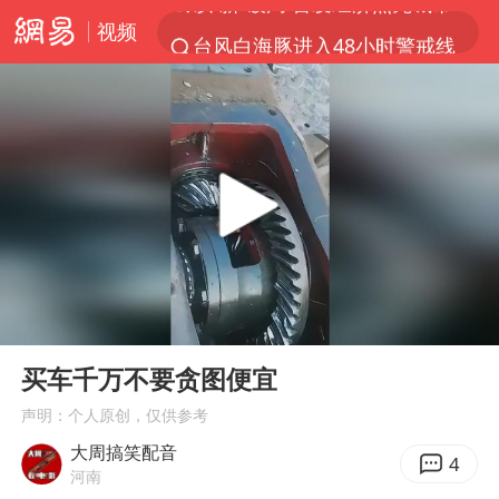
视频
台风白海豚进入48小时警戒线
中方回应是否在太平洋海底开采稀土
台风白海豚影响中国已成定局
佛得角门将亮相智利俱乐部主场
看守所辅警收受10万获刑1年
多地要求领导干部带头休假
U17国足1分钟轰2球
00:00
00:12
宇树科技发行价格150.80元/股
Play
Ent
full
今年已有4位周星驰电影配角去世
买车千万不要贪图便宜
哪吒汽车南宁工厂设备降价20%拍卖
声明：个人原创，仅供参考
大周搞笑配音
五粮液渠道价一箱上涨近百元
4
河南