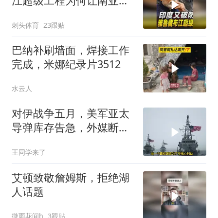
江超级工程为何让南亚失
眠
刺头体育
23跟贴
巴纳补刷墙面，焊接工作
完成，米娜纪录片3512
水云人
对伊战争五月，美军亚太
导弹库存告急，外媒断
言：中国是最后赢家
王同学来了
艾顿致敬詹姆斯，拒绝湖
人话题
微雨花间h
3跟贴